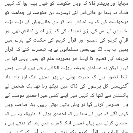
مچایا اور پریشر ڈالا کہ وہاں حکومت کو خیال پیدا ہوا کہ کہیں 
فساد نہ پیدا ہو جائے۔اس لئے تیسرے دن حکومت نے جماعت کو 
درخواست کی کہ یہ نمائش بند کر دی جائے۔وہاں کے بڑے بڑے 
اخباروں نے اس کی بڑی تعریف کی کہ بڑی اعلیٰ نمائش تھی اور 
قرآنِ کریم کی تعلیم اور قرآن کریم کی حکمت کے بارے میں 
ہمیں اب پتہ لگا ہے۔بعض مسلمانوں نے یہ تبصرے کئے کہ قرآن 
شریف کی تعلیم کا ایسا خو بصورت علم تو ہمیں پہلے تھا ہی 
نہیں لیکن یہ مسلمان ہمیشہ روڑے اٹکاتے رہتے ہیں، ایسے ایسے 
غلط تصور ہیں کہ حیرت ہوتی ہے۔پھر مجھے ایک اور بات یاد 
آگئی۔میں کل پرسوں کی ڈاک میں دیکھ رہا تھا۔ایک شخص نے 
پاکستان سے لکھا کہ کہیں میں اپنے کسی غیر احمدی دوست کے 
ہاں افسوس کرنے گیا تو وہاں باتیں ہوتی رہیں۔ایک صاحب وہاں 
کہنے لگے کہ میں نے سنا ہے کہ احمدی ہونے کا طریقہ یہ ہے کہ 
احمدی کرنے سے پہلے تمہیں ایک کمرے میں بند کر دیتے ہیں ، 
وہاں الماری پر قرآنِ کریم رکھ دیتے ہیں، پھر اُس کو کہتے ہیں 