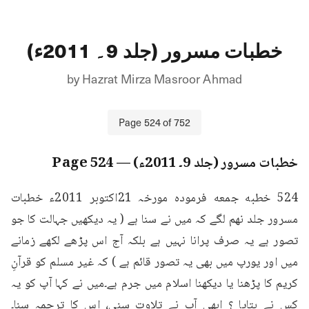
خطبات مسرور (جلد 9۔ 2011ء)
by
Hazrat Mirza Masroor Ahmad
Page
524
of
752
خطبات مسرور (جلد 9۔ 2011ء)
— Page
524
524 خطبه جمعه فرمودہ مورخہ 21اکتوبر 2011ء خطبات 
مسرور جلد نهم لگے کہ میں نے سنا ہے ( یہ دیکھیں جہالت کا جو 
تصور ہے یہ صرف پرانا نہیں ہے بلکہ آج اس پڑھے لکھے زمانے 
میں اور یورپ میں بھی یہ تصور قائم ہے ) کہ غیر مسلم کو قرآنِ 
کریم کا پڑھنا یا دیکھنا اسلام میں جرم ہے۔میں نے کہا آپ کو یہ 
کس نے بتایا ؟ ابھی آپ نے تلاوت سنی، اس کا ترجمہ سنا۔