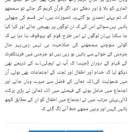
الماری کو ہلا ؤ اور دھکے دو، اگر قرآنِ کریم گر جائے تو سمجھو 
کہ تم پہلے احمدی ہو گئے۔یہ تصورات ہیں، اس قسم کی جھوٹی 
باتیں ہیں۔سوائے اس کے کہ ان لوگوں پر بھیجی جائے اور کیا کیا 
جا سکتا ہے۔ان لوگوں نے اس طرح قوم کو بیوقوف بنا دیا ہے کہ 
کوئی سوچنے سمجھنے کی صلاحیت ہی نہیں رہی۔بہر حال 
جرمنی کے حوالے سے باتیں ہو رہی ہیں تو جرمنی میں فرینکفرٹ 
کے قیام کے دوران (جیسا کہ آپ نے ایم۔ٹی۔اے کے ذریعے بھی 
دیکھ لیا کہ خدام اور اطفال اور لجنہ کے اجتماعات بھی ہوئے، اُن 
میں شمولیت کی۔اللہ تعالیٰ کے فضل سے میرے وہاں جانے اور 
اجتماع میں شامل ہونے کے فیصلے میں اللہ تعالیٰ نے بڑی برکت 
ڈالی۔پہلی مرتبہ میں نے اجتماع میں اطفال کو ان کے مطابق کچھ 
باتیں کہیں اور وہیں مجھے خط آنے لگ گئے کہ