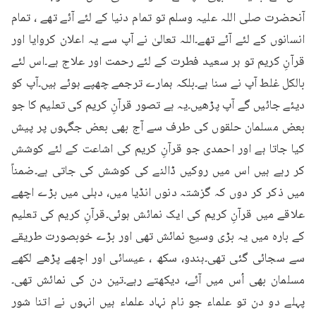
آنحضرت صلی اللہ علیہ وسلم تو تمام دنیا کے لئے آئے تھے ، تمام 
انسانوں کے لئے آئے تھے۔اللہ تعالیٰ نے آپ سے یہ اعلان کروایا اور 
قرآنِ کریم تو ہر سعید فطرت کے لئے رحمت اور علاج ہے۔اس لئے 
بالکل غلط آپ نے سنا ہے۔بلکہ ہمارے ترجمے چھپے ہوئے ہیں۔آپ کو 
دیئے جائیں گے آپ پڑھیں۔یہ ہے تصور قرآنِ کریم کی تعلیم کا جو 
بعض مسلمان حلقوں کی طرف سے آج بھی بعض جگہوں پر پیش 
کیا جاتا ہے اور احمدی جو قرآنِ کریم کی اشاعت کے لئے کوشش 
کر رہے ہیں اس میں روکیں ڈالنے کی کوشش کی جاتی ہے۔ضمناً 
میں ذکر کر دوں کہ گزشتہ دنوں انڈیا میں، دہلی میں بڑے اچھے 
علاقے میں قرآنِ کریم کی ایک نمائش ہوئی۔قرآنِ کریم کی تعلیم 
کے بارہ میں یہ بڑی وسیع نمائش تھی اور بڑے خوبصورت طریقے 
سے سجائی گئی تھی۔ہندو، سکھ ، عیسائی اور اچھے پڑھے لکھے 
مسلمان بھی اُس میں آئے، دیکھتے رہے۔تین دن کی نمائش تھی۔
پہلے دو دن تو علماء جو نام نہاد علماء ہیں انہوں نے اتنا شور 