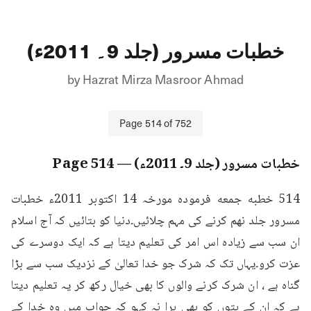
خطبات مسرور (جلد 9۔ 2011ء)
by
Hazrat Mirza Masroor Ahmad
Page
514
of
752
خطبات مسرور (جلد 9۔ 2011ء)
— Page
514
514 خطبه جمعه فرمودہ مورخہ 14 اکتوبر 2011ء خطبات 
مسرور جلد نهم کرنے کی مہم چلائیں۔دنیا کو بتائیں کہ آج اسلام 
ان سب سے زیادہ اس امر کی تعلیم دیتا ہے کہ ایک دوسرے کی 
عزت کرو۔یہاں تک کہ شرک جو خدا تعالیٰ کے نزدیک سب سے بڑا 
گناہ ہے ، ان شرک کرنے والوں کا بھی خیال رکھ کر یہ تعلیم دیتا 
ہے کہ ان کے بتوں کو بھی برا نہ کہو کہ جواب میں وہ خدا کے 