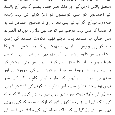
متعلق باتیں کریں گے اور ملک میں فساد پھیلے گا۔پس آج ہالینڈ 
کے احمدیوں کو اپنی کوششوں کو تیز کرنے کی بہت زیادہ 
ضرورت ہے۔آج اگر آپ نے اپنی ذمہ داری کا صحیح احساس کیا ہو 
تا جیسا کہ میں بہت عرصے سے توجہ بھی دلا رہا ہوں تو المیرے 
میں جہاں آپ مسجد بنانا چاہتے تھے، حکومت مسجد کی زمین 
دے کر پھر واپس نہ لیتی۔یہ ٹھیک ہے کہ یہ دشمن اسلام کا 
علاقہ ہے اس کا وہاں زور ہے لیکن پھر بھی اس شہر میں بہت سے 
شرفاء ہیں جو آپ کا ساتھ دینے کو تیار ہیں۔پس اپنی کوشش کو 
پہلے سے زیادہ مربوط، مضبوط اور تیز کرنے کی ضرورت ہے اور 
ساتھ ہی ہمیشہ یادرکھیں کہ ہمارے کوئی کام دعاؤں کے بغیر 
نہیں ہوتے۔خدا تعالیٰ سے خاص تعلق پیدا کرنے کی کوشش کریں۔
دعاؤں کی طرف بہت توجہ دیں۔یہاں میں یہ بھی کہوں گا کہ ملک 
کی ملکہ کے لئے بھی دعا کریں کیونکہ ایک طبقہ ملکہ کے پیچھے 
بھی اس لئے پڑ گیا ہے کہ ملکہ مسلمانوں کے خلاف ہر قسم کے 