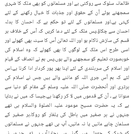
ظالمانہ سلوک سے روکتی ہے اور مسلمانوں کو بھی ملک کا شہری 
سمجھتے ہوئے اُن کے حقوق اور جذبات کا خیال رکھنے کے لئے 
کہتی ہے۔اور مسلمانوں کے لئے تو حکم ہے کہ احسان کا بدلہ 
احسان سے چکاؤ۔پس ملکہ کے لئے دعا کریں کہ اُس کے خلاف ہر 
قسم کی سازش ناکام ہو اور اللہ تعالیٰ اُس کا سینہ بھی کھولے اور 
اسی طرح اس ملک کے لوگوں کا بھی کھولے کہ وہ اسلام کی 
خوبصورت تعلیم کو سمجھنے والے ہوں۔پس ہم نے انصاف کے قیام 
اور اسلام کی سربلندی کے لئے اپنا بھر پور کردار ادا کرنا ہے۔اس 
لئے کہ ہم اُس جری اللہ کو ماننے والے ہیں جس نے اسلام کی 
برتری اور آنحضرت صلی اللہ علیہ وسلم کے مقام کو دنیا سے 
منوانا ہے ، اُن کے قدموں میں لا کر رکھنا ہے۔جیسا کہ میں نے بتایا 
ہے کہ یہ حضرت مسیح موعود علیہ الصلوۃ والسلام ہی تھے 
جنہوں نے بر صغیر میں باطل کی یلغار کو روکا۔بر صغیر کے 
مسلمان چاہے مانیں یا نہ مانیں، آپ ہی تھے جنہوں نے مسلمانوں 
کو شرک کی جھولی میں گرنے سے بچایا۔آپ ہی تھے جنہوں نے 