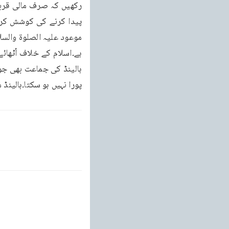
پورا نہیں ہو سکتا۔ہالین