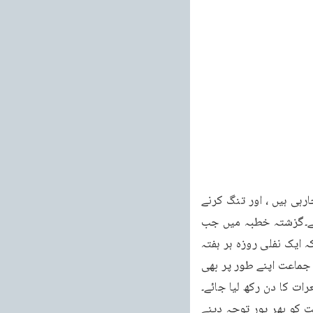
خطبات مسرور جلد نهم 512 خطبه جمعه فرمودہ مورخہ 14 اکتوبر 2011ء تنگیاں وارد کی جارہی ہیں ، اور تنگ کرنے 
کی کوشش کی جارہی ہے، یہ دعا کرتے ہیں کہ اللہ تعالیٰ ملک کو ہر طرح کی تباہی سے بچائے۔گزشتہ خطبہ میں جب 
میں نے دعا کی تحریک کی تھی اور روزہ رکھنے کا بھی کہا تھا تو اس بارے میں پھر یہ کہا تھا کہ ایک نفلی روزہ ہر ہفتہ 
رکھیں تو ضمناً بتادوں کہ مناسب ہو گا کہ جماعتی طور پر ایک ہی دن روزہ رکھا جائے۔ہر مقامی جماعت اپنے طور پر بھی 
ات کا دن رکھ لیا جائے۔
یہی پاکستان کے احمدیوں کو میں نے کہا تھا۔بہر حال جو میں نے تحریک کی تھی اس پر جماعت کو بھر پور توجہ دینے 