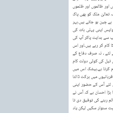
کی ضرورت ہے۔اس دعا کی تحریک میں بھی جہاں میں نے جماعت کو ان دشمنوں اور دشمنیوں اور ظالموں اور ظلموں 
سے بچنے کے لئے کہا تھا وہاں ملک کو بھی ان سے پاک کرنے کے لئے کہا تھا کہ فسادیوں سے اللہ تعالیٰ ملک کو بھی پاک 
کرے تاکہ یہ ملک بچ جائے۔ہمیں اپنے ملک سے محبت ہے۔اس لئے ہمارے دل یہ چیزیں دیکھ کر بے چین ہو جاتے ہیں۔بہر 
حال یہ ہمارا فرض ہے ، ہر احمدی پاکستانی کا فرض ہے اور اُس نے اسے ادا کرنا ہے۔اب میں واپس اپنی پہلی بات کی 
طرف آتا ہوں۔میں نے کہا تھا کہ اس زمانے میں حضرت مسیح موعود علیہ الصلوۃ والسلام اور آپ سے ہدایت پاکر آپ کی 
جماعت کے افراد ہی ہیں جو اسلام کی نشاۃ ثانیہ اور اس کی تمام دینوں پر برتری ثابت کرنے کا کام کر رہے ہیں۔اور اس 
وجہ سے چاہے افریقہ ہو، یورپ ہو یا امریکہ ہو یا دنیا کا کوئی بھی علاقہ ہو اسلام کے دفاع کے لئے ، نہ صرف دفاع کے 
لئے بلکہ اسلام کی برتری ثابت کرنے کے لئے احمدی سب سے آگے بے دھڑک کھڑا ہو جاتا ہے۔جہاں تیل کی کوئی دولت کام 
نہیں کرتی وہاں احمدی کا اپنی معمولی آمد سے خدا تعالیٰ کی رضا کی خاطر دیا ہو ا چندہ کام کرتا ہے۔بیشک اس میں 
ہمارا کوئی کمال نہیں ہے۔یہ کوئی فخر نہیں ہے۔یہ اللہ تعالیٰ کا احسان ہے کہ وہ ہماری معمولی قربانیوں میں برکت ڈالتا 
ہے اور اس کے بیشمار پھل لگتے ہیں۔پس ہمارا کام ہے کہ اللہ تعالیٰ کے پیار کو جذب کرنے کے لئے اُس کے حضور اپنی 
معمولی قربانیاں پیش کرتے چلے جائیں۔ہم احسان فراموش نہیں ہیں۔یہ اللہ تعالیٰ کا ہم پر کتنا بڑا احسان ہے کہ اُس نے 
ہمیں احمدیت قبول کرنے کی توفیق دی۔اگر ہمارے باپ دادا کو یہ توفیق دی تو ہمیں اس پر قائم رہنے کی توفیق دی تا 
کہ ہم امام الزمان کے ساتھ جڑ کر اُس کے مشن کو پورا کرنے کی کوشش کرتے ہوئے دنیا اور عاقبت سنوار سکیں لیکن یاد 