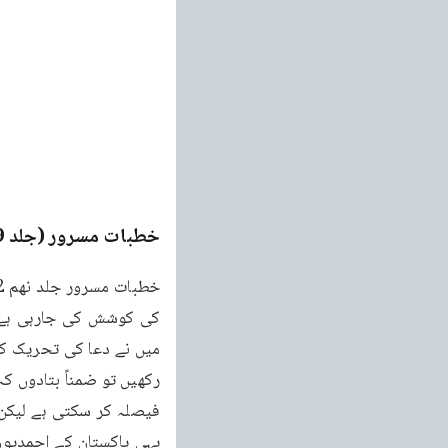
خطبات مسرور (جلد 9۔ 2011ء)
فیصلہ کر سکتی ہے لیکن ب