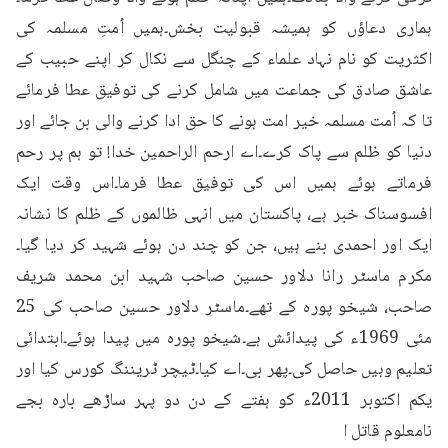
ہماری دعاؤں کو ہمیشہ قبولیت بخش۔ہمیں اُمتِ مسلمہ کی 
اکثریت کو نام نہاد علماء کے چنگل سے نکال کر اپنے حبیب کے 
عاشق صادق کی جماعت میں شامل کرنے کی توفیق عطا فرمائے 
تا کہ اُمت مسلمہ خیر امت ہونے کا حق ادا کرنے والی بن جائے اور 
دنیا کو ظلم سے پاک کرے۔اے ارحم الراحمین خدا! تو ہم پر رحم 
فرماتے ہوئے ہمیں اس کی توفیق عطا فرما۔اس وقت ایک 
افسوسناک خبر ہے، پاکستان میں انہی ظالموں کے ظلم کا نشانہ 
ایک اور احمدی بنے ہیں، جن کو چند دن ہوئے شہید کر دیا گیا۔
مکرم ماسٹر رانا دلاور حسین صاحب شہید ابن محمد شریف 
صاحب، شیخو پورہ کے تھے۔ماسٹر دلاور حسین صاحب کی 25 
مئی 1969ء کی پیدائش ہے۔شیخو پورہ میں پیدا ہوئے۔ابتدائی 
تعلیم وہیں حاصل کی۔پھر بی۔اے کیا۔ٹیچر ٹریننگ کورس کیا اور 
یکم اکتوبر 2011ء کو ہفتے کے دن دو پہر ساڑھے بارہ بجے 
نامعلوم قاتل ا