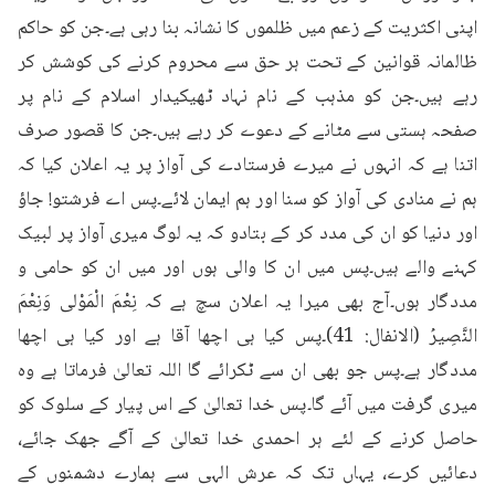
اپنی اکثریت کے زعم میں ظلموں کا نشانہ بنا رہی ہے۔جن کو حاکم 
ظالمانہ قوانین کے تحت ہر حق سے محروم کرنے کی کوشش کر 
رہے ہیں۔جن کو مذہب کے نام نہاد ٹھیکیدار اسلام کے نام پر 
صفحہ ہستی سے مٹانے کے دعوے کر رہے ہیں۔جن کا قصور صرف 
اتنا ہے کہ انہوں نے میرے فرستادے کی آواز پر یہ اعلان کیا کہ 
ہم نے منادی کی آواز کو سنا اور ہم ایمان لائے۔پس اے فرشتو! جاؤ 
اور دنیا کو ان کی مدد کر کے بتادو کہ یہ لوگ میری آواز پر لبیک 
کہنے والے ہیں۔پس میں ان کا والی ہوں اور میں ان کو حامی و 
مددگار ہوں۔آج بھی میرا یہ اعلان سچ ہے کہ نِعْمَ الْمَوْلى وَنِعْمَ 
النَّصِيرُ (الانفال: 41)۔پس کیا ہی اچھا آقا ہے اور کیا ہی اچھا 
مددگار ہے۔پس جو بھی ان سے ٹکرائے گا اللہ تعالیٰ فرماتا ہے وہ 
میری گرفت میں آئے گا۔پس خدا تعالیٰ کے اس پیار کے سلوک کو 
حاصل کرنے کے لئے ہر احمدی خدا تعالیٰ کے آگے جھک جائے، 
دعائیں کرے، یہاں تک کہ عرش الہی سے ہمارے دشمنوں کے 