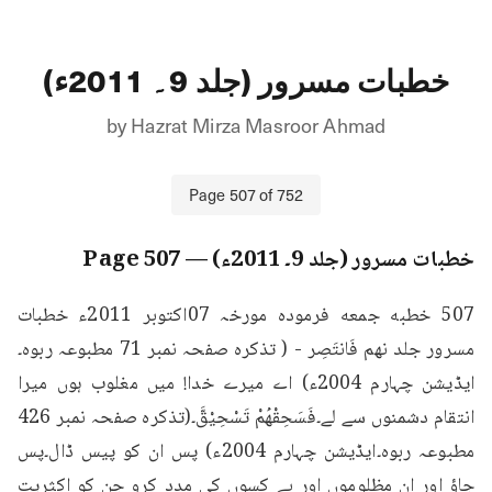
خطبات مسرور (جلد 9۔ 2011ء)
by
Hazrat Mirza Masroor Ahmad
Page
507
of
752
خطبات مسرور (جلد 9۔ 2011ء)
— Page
507
507 خطبه جمعه فرمودہ مورخہ 07اکتوبر 2011ء خطبات 
مسرور جلد نهم فَانتَصِر - ( تذکرہ صفحہ نمبر 71 مطبوعہ ربوہ۔
ایڈیشن چہارم 2004ء) اے میرے خدا! میں مغلوب ہوں میرا 
انتقام دشمنوں سے لے۔فَسَحِقْهُمْ تَسْحِيْقَّ۔(تذکرہ صفحہ نمبر 426 
مطبوعہ ربوہ۔ایڈیشن چہارم 2004ء) پس ان کو پیس ڈال۔پس 
جاؤ اور ان مظلوموں اور بے کسوں کی مدد کرو جن کو اکثریت 