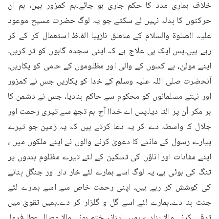
خلاف ہماری مدد کا حکم جاری ہو جائے۔ہم کمزور ہیں، ہم ان 
حرکتوں کا بدلہ نہیں لے سکتے جو یہ لوگ حضرت مسیح موعود 
علیہ الصلوۃ والسلام کے متعلق نازیبا الفاظ استعمال کر کے کر 
رہے ہیں۔پس ایک ہی علاج ہے کہ اپنی سجدہ گاہوں کو تر کریں۔
اپنے مولیٰ، بے کسوں کے والی اور مظلوموں کے حامی کو پکاریں۔
آنحضرت صلی اللہ علیہ وسلم کے خدا کو پکاریں جس نے کمزور 
اور نہتے مسلمانوں کو محکوم سے حاکم بنادیا، جس نے دشمن کا 
ہر مکر اُن پر الٹا دیا۔پس اے خدا! آج ہم تجھ سے تیری رحمت اور 
جلال کا واسطہ دے کر یہ دعا کرتے ہیں کہ یہ زمین جو تیرے 
پیارے رسول کے ماننے کا دعویٰ کرنے والوں نے اپنے ملکوں میں ، 
اپنے مفادات اور اناؤں کی تسکین کے لئے تیرے مظلوم بندوں پر 
تنگ کی ہوئی ہے، یہ لوگ اسے ہمارے لئے خار دار اور جنگل بنانے 
کی کوشش کر رہے ہیں، اپنی رحمت خاص سے اسے ہمارے لئے 
جنت بنا دے۔ہمارے لئے اسے گل و گلزار کر دے۔ہمیں تقویٰ میں 
ترقی کرنے والا بنادے۔ہمیں اپنانہ ختم ہونے والا وصال عطا فرما۔