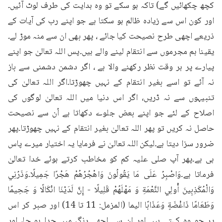
کچھ چکھائیں گے) تاکہ ہو سکے تو وہ ہدایت کی طرف لوٹ آئیں۔
اور کون اس سے زیادہ ظالم ہو سکتا ہے جو اپنے رب کی آیات کے 
ذریعے اچھی طرح نصیحت کیا جائے ، پھر بھی ان سے منہ موڑ لے۔
یقینا ہم مجرموں سے انتقام لینے والے ہیں۔پس اللہ تعالیٰ جو اپنے 
پیارے پر ہر وقت نظر رکھنے والا ہے ، اگر دشمن دشمنی سے باز 
نہ آئے تو اسے بغیر انتقام کے نہیں چھوڑتا۔اگر اللہ تعالیٰ کی 
تنبیہوں سے نہ ڈریں، اگر اس دنیا میں اللہ تعالیٰ لوگوں کی 
اصلاح کے لئے جو اپنے بعض جلوے دکھاتا ہے اُن سے نصیحت 
حاصل نہ کریں تو پھر اللہ تعالیٰ بغیر انتقام کے نہیں چھوڑتا۔پھر 
ضرور سزا دیتا ہے۔لیکن اللہ تعالیٰ نے فرمایا یہ اختیار میرے پاس 
ہی ہے۔پھر آپ صلی علیہ کم کو مخاطب کرتے ہوئے خدا تعالیٰ 
فرماتا ہے۔وَاصْبِرُ عَلَى مَا يَقُولُونَ وَاهْجُرُهُمْ هَجْرًا جَمِيلًا۔وَذَرُنِي 
وَالْمُكَذِبِينَ أُولِي النَّعْمَةِ وَ مَهْلَهُمْ قَلِيلًا - إِنَّ لَدَيْنَا انْكَالًا وَ جَحِيمًا 
وَطَعَامًا ذَاغْضَةٍ وَعَذَابًا الیما (المزمل: 11 تا 14) اور صبر کر اس 
پر جو وہ کہتے ہیں اور ان سے اچھے رنگ میں جدا ہو جا، اور 