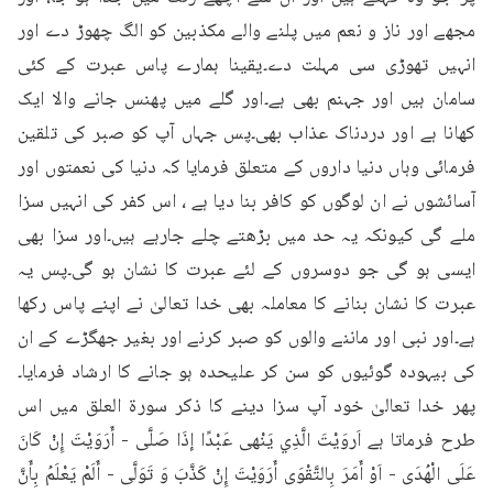
مجھے اور ناز و نعم میں پلنے والے مکذبین کو الگ چھوڑ دے اور 
انہیں تھوڑی سی مہلت دے۔یقینا ہمارے پاس عبرت کے کئی 
سامان ہیں اور جہنم بھی ہے۔اور گلے میں پھنس جانے والا ایک 
کھانا ہے اور دردناک عذاب بھی۔پس جہاں آپ کو صبر کی تلقین 
فرمائی وہاں دنیا داروں کے متعلق فرمایا کہ دنیا کی نعمتوں اور 
آسائشوں نے ان لوگوں کو کافر بنا دیا ہے ، اس کفر کی انہیں سزا 
ملے گی کیونکہ یہ حد میں بڑھتے چلے جارہے ہیں۔اور سزا بھی 
ایسی ہو گی جو دوسروں کے لئے عبرت کا نشان ہو گی۔پس یہ 
عبرت کا نشان بنانے کا معاملہ بھی خدا تعالیٰ نے اپنے پاس رکھا 
ہے۔اور نبی اور ماننے والوں کو صبر کرنے اور بغیر جھگڑے کے ان 
کی بیہودہ گوئیوں کو سن کر علیحدہ ہو جانے کا ارشاد فرمایا۔
پھر خدا تعالیٰ خود آپ سزا دینے کا ذکر سورۃ العلق میں اس 
طرح فرماتا ہے اَروَيْتَ الَّذِي يَنْهى عَبْدًا إذَا صَلَّى - أَرَوَيْتَ إِنْ كَانَ 
عَلَى الْهُدَى - اَوْ أَمَرَ بِالتَّقْوَى أَرَوَيْتَ إِنْ كَذَّبَ وَ تَوَلَّى - أَلَمْ يَعْلَمُ بِأَنَّ 