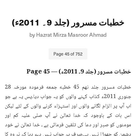
خطبات مسرور (جلد 9۔ 2011ء)
by
Hazrat Mirza Masroor Ahmad
Page
45
of
752
خطبات مسرور (جلد 9۔ 2011ء)
— Page
45
خطبات مسرور جلد نهم 45 خطبه جمعه فرمودہ مورخہ 28 
جنوری 2011ء کذاب کہنے والوں کو یہ جواب دیا۔پس یہ ہے جو 
اب آپ پر الزام لگانے والوں اور استہزاء کرنے والوں کے لئے لیکن 
اس بات کے باوجود کہ خدا تعالیٰ نے آپ صلی علیہ کم اور 
مومنوں کو صبر اور دعا کی تلقین فرمائی ہے ، خدا تعالیٰ نے خود 
دشمن کو چھوڑا نہیں ہے۔صرف یہ جواب نہیں دے دیا کہ نہ وہ کا 