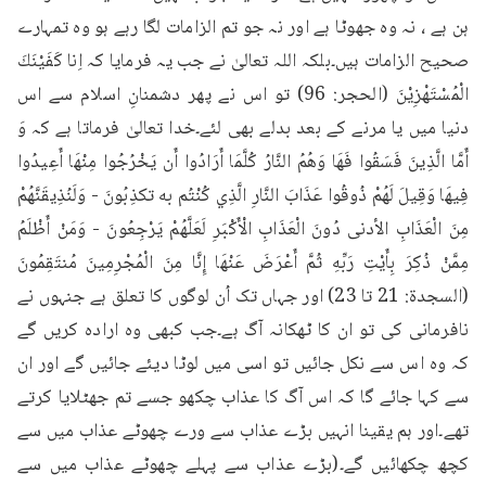
ہن ہے ، نہ وہ جھوٹا ہے اور نہ جو تم الزامات لگا رہے ہو وہ تمہارے 
صحیح الزامات ہیں۔بلکہ اللہ تعالیٰ نے جب یہ فرمایا کہ اِنا كَفَيْنَكَ 
الْمُسْتَهْزِيْنَ (الحجر: 96) تو اس نے پھر دشمنانِ اسلام سے اس 
دنیا میں یا مرنے کے بعد بدلے بھی لئے۔خدا تعالیٰ فرماتا ہے کہ وَ 
أَمَّا الَّذِينَ فَسَقُوا فَهَا وَهُمُ النَّارُ كُلَّمَا أَرَادُوا أَن يَخْرُجُوا مِنْهَا أَعِيدُوا 
فِيهَا وَقِيلَ لَهُمْ ذُوقُوا عَذَابَ النَّارِ الَّذِي كُنْتُم به تكذِبُونَ - وَلَنُذِيقَنَّهُمْ 
مِنَ الْعَذَابِ الأدنى دُونَ الْعَذَابِ الْأَكْبَرِ لَعَلَّهُمْ يَرْجِعُونَ - وَمَنْ أَظْلَمُ 
مِمَّنْ ذُكِرَ بِأَيْتِ رَبِّهِ ثُمَّ أَعْرَضَ عَنْهَا إِنَّا مِنَ الْمُجْرِمِينَ مُنتَقِمُونَ 
(السجدة: 21 تا 23) اور جہاں تک اُن لوگوں کا تعلق ہے جنہوں نے 
نافرمانی کی تو ان کا ٹھکانہ آگ ہے۔جب کبھی وہ ارادہ کریں گے 
کہ وہ اس سے نکل جائیں تو اسی میں لوٹا دیئے جائیں گے اور ان 
سے کہا جائے گا کہ اس آگ کا عذاب چکھو جسے تم جھٹلایا کرتے 
تھے۔اور ہم یقینا انہیں بڑے عذاب سے ورے چھوٹے عذاب میں سے 
کچھ چکھائیں گے۔(بڑے عذاب سے پہلے چھوٹے عذاب میں سے 