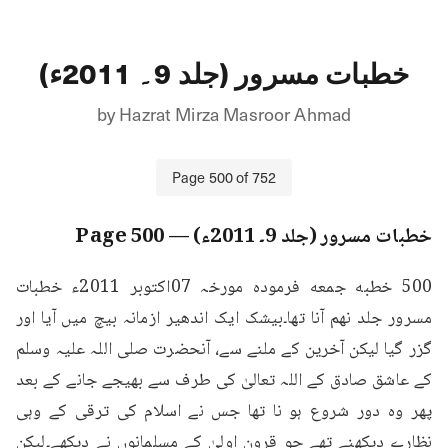
خطبات مسرور (جلد 9۔ 2011ء)
by
Hazrat Mirza Masroor Ahmad
Page
500
of
752
خطبات مسرور (جلد 9۔ 2011ء)
— Page
500
500 خطبه جمعه فرمودہ مورخہ 07اکتوبر 2011ء خطبات 
مسرور جلد نهم آنا تھا۔بیشک ایک اندھیر ازمانہ بیچ میں آیا اور 
گزر گیا لیکن آخرین کے ملنے سے، آنحضرت صلی اللہ علیہ وسلم 
کے عاشق صادق کے اللہ تعالیٰ کی طرف سے بھیجے جانے کے بعد 
پھر وہ دور شروع ہو نا تھا جس نے اسلام کی ترقی کے وہی 
نظارے دیکھنے تھے جو قرونِ اولیٰ کے مسلمانوں نے دیکھے۔لیکن 