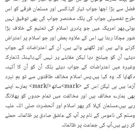
فضل سے بڑا اچھا جواب تیار کیا۔کسی اور مسلمان فرقے کو اس 
طرح تفصیلی جواب کی بلکہ مختصر جواب کی بھی توفیق نہیں 
ہوئی۔پھر امریکہ میں جو پادری اسلام کی تعلیم کے خلاف بڑا 
شور مچاتا رہتا ہے، اس کے علاوہ بعض اور جو اسلام پر اعتراض 
کرنے والے ہیں اور لکھنے والے ہیں، اُن کے اعتراضات کے جواب 
دیئے، اُن کو چیلنج دیا لیکن مقابلے پر نہیں آئے۔ہالینڈ، ڈنمارک 
وغیرہ میں اعتراضات کے جواب دیئے بلکہ اُن کو اُن کا آئینہ 
دکھایا کہ وہ کیا ہیں۔پس اسلام مخالف طاقتوں سے تو ہم نبرد 
آزما ہیں ہی لیکن اس کے <mark>ساتھ</mark> ہمارے اپنے 
بھی ہمارے مخالف ہیں اور مخالفت میں تمام حدوں کو پھلانگ 
رہے ہیں۔مسلمان کہلا کر پھر اسلام اور آنحضرت صلی اللہ علیہ 
وسلم کی ناموس کے نام پر آپ کے عاشق صادق پر ظالمانہ حملے 
کر رہے ہیں۔آپ کی جماعت پر ظالمانہ