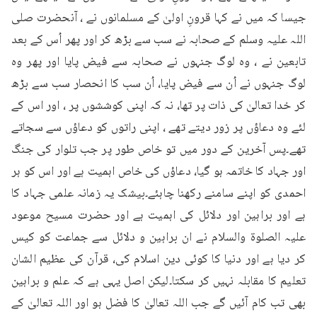
جیسا کہ میں نے کہا قرونِ اولیٰ کے مسلمانوں نے ، آنحضرت صلی 
اللہ علیہ وسلم کے صحابہ نے سب سے بڑھ کر اور پھر اُس کے بعد 
تابعین نے ، وہ لوگ جنہوں نے صحابہ سے فیض پایا اور پھر وہ 
لوگ جنہوں نے اُن سے فیض پایا، اُن سب کا انحصار سب سے بڑھ 
کر خدا تعالیٰ کی ذات پر تھا، نہ کہ اپنی کوششوں پر ، اور اس کے 
لئے وہ دعاؤں پر زور دیتے تھے ، اپنی راتوں کو دعاؤں سے سجاتے 
تھے۔پس آخرین کے دور میں تو خاص طور پر جب تلوار کی جنگ 
اور جہاد کا خاتمہ ہو گیا، دعاؤں کی خاص اہمیت ہے اور اس کو ہر 
احمدی کو اپنے سامنے رکھنا چاہئے۔بیشک یہ زمانہ علمی جہاد کا 
ہے اور براہین اور دلائل کی اہمیت ہے اور حضرت مسیح موعود 
علیہ الصلوۃ والسلام نے ان براہین و دلائل سے جماعت کو کیس 
کر دیا ہے اور دنیا کا کوئی دین اسلام کی، قرآن کی عظیم الشان 
تعلیم کا مقابلہ نہیں کر سکتا۔لیکن اصل یہی ہے کہ علم و براہین 
بھی تب کام آئیں گے جب اللہ تعالیٰ کا فضل ہو اور اللہ تعالیٰ کے 