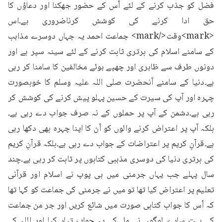
فضل کو جذب کرنے کے لئے اُس کے حضور جھکنا اور دعاؤں کا 
حق ادا کرنے کی کوشش کرناضروری ہے۔اس 
<mark>وقت</mark> جماعت احمد یہ جہاں دوسرے مذاہب 
کے سامنے اسلام کی برتری ثابت کرنے کے لئے سینہ سپر ہے اور 
دونوں طرف سے ظاہری اور چھپے ہوئے مخالفین کا سامنا کر رہی 
ہے۔دنیا کے سامنے آنحضرت صلی اللہ علیہ وسلم کا خوبصورت 
چہرہ اور آپ کی سیرت کے حسین پہلو پیش کرنے کی کوشش کر 
رہی ہے۔دشمن کے آپ پر حملوں کے نہ صرف جواب دے رہی ہے۔
بلکہ آپ پر اعتراض کرنے والوں کو اُن کا اپنا چہرہ بھی دکھا رہی 
ہے۔قرآنِ کریم پر اعتراضات کے جواب دے رہی ہے۔بلکہ قرآنِ کریم 
کی برتری دنیا کی دوسری مذہبی کتابوں پر ثابت کر رہی ہے۔چند 
سال پہلے جب یہاں جرمنی میں ہی پوپ نے اسلام اور قرآنی 
تعلیم پر اعتراض کیا تھا تو میں نے جرمنی کی جماعت کو کہا تھا 
کہ اُس کا جواب کتابی صورت میں شائع کریں اور جر من جماعت 
کے بہت سارے لوگوں نے مل کے یہ جواب تیار کیا اور اللہ کے 