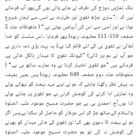
بلکہ نمازیں دوزخ کی طرف لے جانے والی ہوں گی۔پھر آپ فرماتے 
ہیں کہ :۔”ساری جڑھ تقویٰ اور طہارت ہے اسی سے ایمان شروع 
ہوتا ہے اور اسی سے اس کی آبپاشی ہوتی ہے۔“ ( ملفوظات جلد 2 
صفحہ 550-551 مطبوعہ ربوہ) پھر فرمایا :۔اس سلسلہ کو خدا 
تعالیٰ نے تقویٰ ہی کے لئے قائم کیا ہے۔( یہ بہت بڑی ذمہ داری ہے 
جو آپ نے ہم پر ڈالی) ”کیونکہ تقویٰ کا میدان بالکل خالی ہے۔
فرماتے ہیں ”جو تقویٰ اختیار کرتا ہے وہ ہمارے ساتھ ہی ہے۔“ ( 
ملفوظات جلد دوم صفحہ 649 مطبوعہ ربوہ) پس ہمیں ہمیشہ 
یہ پیش نظر رکھنا چاہئے کہ ہم نے اپنے عہد بیعت کو نبھاتے ہوئے 
وہ نمازیں ادا کرنے کی کوشش کرنی ہے جو تقویٰ پر چلتے ہوئے 
ادا ہوں۔آج احمدی ہی ہے جو حضرت مسیح موعود علیہ الصلوۃ 
والسلام کے ساتھ جڑ کر اس عرفان کو حاصل کر سکتا ہے۔پس اگر 
ہم نے بیعت کا دعویٰ بھی کیا اور تقویٰ کے خالی میدان کو بھرنے 
کی کوشش نہ کی تو ہم حضرت مسیح موعود علیہ الصلوۃ 