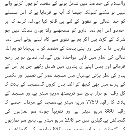
والسلام کی جماعت میں شامل ہونے کے مقصد کو پورا کرنے والے 
نہیں ہو سکتے کیونکہ جیسا کہ آپ نے فرمایا ہے کہ اس سلسلے 
کو خدا تعالیٰ نے تقویٰ کے لئے ہی قائم کیا ہے۔اللہ کرے کہ ہر 
احمدی اس اہم ذمہ داری کو سمجھنے والا ہو۔ان ممالک میں جو 
شرک کے گڑھ ہیں اگر ہم نے تقویٰ سے کام لیتے ہوئے اپنی ذمہ 
داریاں ادا نہ کیں اور اپنی بیعت کے مقصد کو نہ پہچانا تو ہم اللہ 
تعالیٰ کی نظر میں قابل مواخذہ ہوں گے۔اللہ تعالیٰ ہم پر رحم 
فرمائے اور ہمیں اپنے اُن بندوں میں شامل رکھے جن پر اُس کے 
پیار کی نظر پڑتی ہے۔یہاں میں مسجد نصر کی تعمیر اور تکمیل 
کے بارے میں بھی کچھ کو ائف بیان کروں گا۔مسجد کے پلاٹ کا 
کل رقبہ نو ہزار پانچ سو تریسٹھ مربع میٹر ہے۔اور مسجد کے 
پلاٹ کا رقبہ 7759 مربع میٹر ہے۔مسجد کے مردانہ حصے کا 
رقبہ 880 مربع میٹر ہے اور تقریباً چودہ سو نمازیوں کی 
گنجائش ہے۔گیلری میں جو 298 مربع میٹر ہے، پانچ سو نمازیوں 
کی گنجائش ہے۔زنانہ مسجد میں 850 نمازیوں کی گنجائش ہے۔