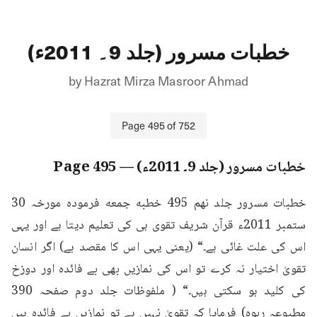
خطبات مسرور (جلد 9۔ 2011ء)
by
Hazrat Mirza Masroor Ahmad
Page
495
of
752
خطبات مسرور (جلد 9۔ 2011ء)
— Page
495
خطبات مسرور جلد نهم 495 خطبه جمعه فرمودہ مورخہ 30 
ستمبر 2011ء قرآن شریف تقوی ہی کی تعلیم دیتا ہے اور یہی 
اس کی علت غائی ہے۔“ (یعنی یہی اس کا مقصد ہے) اگر انسان 
تقویٰ اختیار نہ کرے تو اس کی نمازیں بھی بے فائدہ اور دوزخ 
کی کلید ہو سکتی ہیں۔“ ( ملفوظات جلد دوم صفحہ 390 
مطبوعہ ربوہ) فرمایا کہ تقویٰ نہیں ہے تو نمازیں بے فائدہ ہیں 