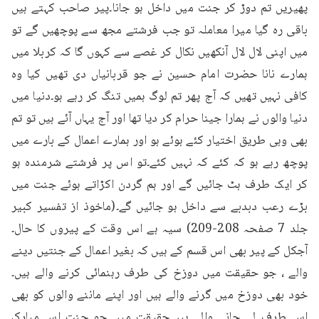
پھیریں تم دوڑ کر جنت میں داخل ہو جانا۔پیر صاحب کہتے ہیں 
باقی رہ گیا میرا معاملہ تو جب فرشتے مجھ سے پوچھیں گے تو 
میں اپنی لال لال آنکھیں نکال کر غصے سے کہوں گا کہ کربلا میں 
ہمارے نانا حضرت امام حسین نے جو قربانیاں دی تھیں کیا وہ 
کافی نہیں تھیں کہ آج پھر تم لوگ ہمیں تنگ کر رہے ہو۔دنیا میں 
دنیا والوں نے ہمارا جینا حرام کر دیا تھا اور آج یہاں آئے ہیں تو تم 
بھی وہی طریق اختیار کئے ہوئے ہو اور ہمارے اعمال کے بارے میں 
پوچھ رہے ہو کہ کئے کہ نہیں کئے۔تو اس پر فرشتے شرمندہ ہو 
کر ایک طرف ہٹ جائیں گے اور ہم گردن اکڑاتے ہوئے جنت میں 
بڑے رعب دبدبے سے داخل ہو جائیں گے۔(ماخوذ از تفسیر کبیر 
جلد 7 صفحہ 208-209) سیہ ہے اس وقت کے پیروں کا حال۔
آجکل کے پیر بھی اس قسم کے ہیں کہ بغیر اعمال کے جنتیں دینے 
والے ، جو حقیقت میں دوزخ کی طرف رہنمائی کرنے والے ہیں۔
خود بھی دوزخ میں گرنے والے ہیں اور اپنے ماننے والوں کو بھی 
اس طرف لے جانے والے ہیں۔حقیقت میں جو جنت اس مبارک 