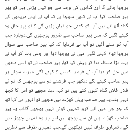
پوچھا جائے گا اور گناہوں کی وجہ سے جو تیاں پڑنی ہیں تو پھر 
پیر صاحب کیا آپ نے کبھی سوچا ہے کہ آپ نے اپنے مریدوں کے 
گناہ اُٹھالئے ہیں آپ کو کتنی جو تیاں پڑیں گی ؟ تو بہر حال وہ 
کہنے لگیں کہ میں پیر صاحب سے ضرور پوچھوں گی۔دوبارہ جب 
آپ کو ملنے آئیں تو آپ نے فرمایا کہ کیا پیر صاحب سے سوال 
پوچھا تھا؟ کہنے لگیں میں نے پوچھا تھا اور جس بات کو آپ نے 
بہت بڑا مسئلہ بنا کر پیش کیا تھا، پیر صاحب نے تو اسے منٹوں 
میں حل کر دیا۔آپ نے فرمایا کیسے ؟ کہنے لگی میرے سوال پر 
پیر صاحب کہنے لگے دیکھو جب فرشتے تم سے پوچھیں کہ تم نے 
فلاں فلاں گناہ کیوں کئے ہیں تو کہہ دینا مجھے تو اس کا کچھ 
نہیں پتہ۔یہ پیر صاحب یہاں کھڑے ہیں مجھے تو انہوں نے کہا تھا 
کہ جو جی میں آئے کرو، تمہیں کوئی نہیں پوچھے گا۔اب یہ پیر 
صاحب کھڑے ہیں ان سے پوچھ لیں۔اس پر وہ تمہیں چھوڑ دیں 
گے ، تمہاری طرف نہیں دیکھیں گے۔جب تمہاری طرف سے نظریں 