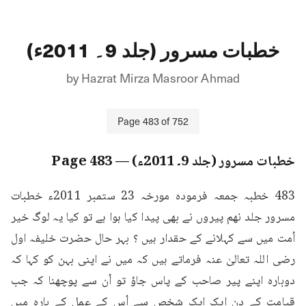
خطبات مسرور (جلد 9۔ 2011ء)
by
Hazrat Mirza Masroor Ahmad
Page
483
of
752
خطبات مسرور (جلد 9۔ 2011ء)
— Page
483
483 خطبہ جمعہ فرمودہ مورخہ 23 ستمبر 2011ء خطبات 
مسرور جلد نهم پیروں نے بھی پیدا کیا ہوا ہے تو کیا یہ لوگ خیر 
اُمت میں سے کہلانے کے حقدار ہیں ؟ بہر حال حضرت خلیفہ اول 
رضی اللہ تعالیٰ عنہ فرماتے ہیں کہ میں نے اپنی بہن کو کہا کہ 
دوبارہ اپنے پیر صاحب کے پاس جاؤ تو اُن سے پوچھنا کہ جب 
قیامت کے دن ایک ایک شخص سے اُس کے عمل کے بارہ میں 