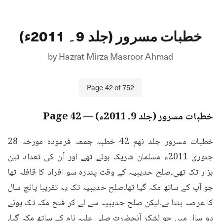
خطبات مسرور (جلد 9۔ 2011ء)
by
Hazrat Mirza Masroor Ahmad
Page
42
of
752
خطبات مسرور (جلد 9۔ 2011ء)
— Page
42
خطبات مسرور جلد نهم 42 خطبہ جمعہ فرمودہ مورخہ 28 
جنوری 2011ء مسلمان شریک ہوئے تھے اور اُن کی تعداد تین 
ہزار تک تھی۔صلح حدیبیہ کے وقت پندرہ سو افراد کا قافلہ تھا 
جو آپ کے ساتھ مکہ گیا تھا۔صلح حدیبیہ تک یہ تقریبا پانچ سال 
کا عرصہ بنتا ہے۔لیکن صلح حدیبیہ سے لے کر فتح مکہ تک پونے 
دو سال میں جو لشکر آنحضرت صلی علیہ نام کے ساتھ مکہ گیا، 