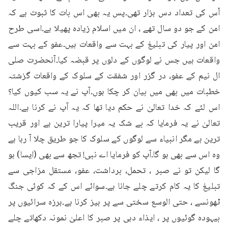
اُس کی تعداد دس ہزار تھی۔پس یہ بھی اس بات کا ثبوت ہے کہ 
امن کے جو دو سال تھے ، ان میں اسلام زیادہ پھیلا ہے۔اسی طرح 
امن اور پیار کی تبلیغ کے بہت سے واقعات ہیں۔عفو کے بہت سے 
واقعات ہیں جس نے لوگوں کے دلوں پر قبضہ کیا۔آنحضرت صلی 
ال نیم کے عفو، در گزر اور شفقت کے سلوک کے واقعات گزشتہ 
خطبات میں بھی میں بیان کر چکا ہوں۔آپ نے یہ سب کیوں کیا؟ 
اس لئے کہ خدا تعالیٰ نے حکم دیا تھا کہ یہ آپ نے کرنا ہے۔اللہ 
تعالیٰ نے یہ فرمایا کہ بے شک یہ میرا پیارا ترین ہے اور قریب 
ترین ہے مگر انبیاء سے لوگوں کے سلوک کا جو طریق چلا آ رہا ہے 
وہ اس سے بھی ہو گا۔آپ کو فرمایا اے نبی! تجھ سے بھی (ایسا) ہو 
گا لیکن تو نے صبر ، تحمل، برداشت، عفو، مستقل مزاجی سے 
تبلیغ کا یہ کام کرتے چلے جانا ہے۔سوائے اس کے کہ کوئی جنگ 
ٹھونسے ، حتی الوسع سختی سے پر ہیز کرنا ہے۔ہرزہ سرائیوں پر 
بیہودہ گوئیوں پر ، ایذاء دہی پر صبر کا اعلیٰ نمونہ دکھاتے چلے 