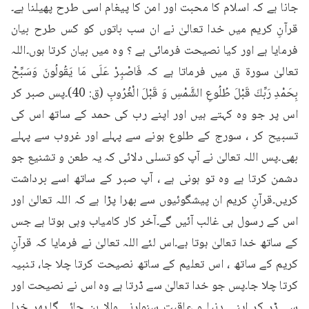
جانا ہے کہ اسلام کا محبت اور امن کا پیغام اسی طرح پھیلنا ہے۔
قرآنِ کریم میں خدا تعالیٰ نے ان سب باتوں کو کس طرح بیان 
فرمایا ہے اور کیا نصیحت فرمائی ہے ؟ وہ میں بیان کرتا ہوں۔اللہ 
تعالیٰ سورۃ ق میں فرماتا ہے کہ فَاصْبِرْ عَلَى مَا يَقُولُونَ وَسَبِّحْ 
بِحَمْدِ رَبِّكَ قَبْلَ طُلُوعِ الشَّمْسِ وَ قَبْلَ الْغُرُوبِ (ق: 40)۔پس صبر کر 
اس پر جو وہ کہتے ہیں اور اپنے رب کی حمد کے ساتھ اس کی 
تسبیح کر ، سورج کے طلوع ہونے سے پہلے اور غروب سے پہلے 
بھی۔پس اللہ تعالیٰ نے آپ کو تسلی دلائی کہ یہ طعن و تشنیع جو 
دشمن کرتا ہے وہ تو ہونی ہے ، آپ صبر کے ساتھ اسے برداشت 
کریں۔قرآنِ کریم ان پیشگوئیوں سے بھرا پڑا ہے کہ اللہ تعالیٰ اور 
اس کے رسول ہی غالب آئیں گے۔آخر کار کامیاب وہی ہوتا ہے جس 
کے ساتھ خدا تعالیٰ ہوتا ہے۔اس لئے اللہ تعالیٰ نے فرمایا کہ قرآنِ 
کریم کے ساتھ ، اس تعلیم کے ساتھ نصیحت کرتا چلا جا، تنبیہ 
کرتا چلا جا۔پس جو خدا تعالیٰ سے ڈرتا ہے وہ اس نے نصیحت اور 
سے ڈر کر اپنی دنیا و عاقبت سنوارنے والا بن جائے گا۔پھر خدا 