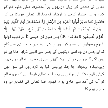
تعالیٰ نے دشمن کی زبان درازیوں پر آنحضرت صلی علیہ تم کو 
کیار و یہ اختیار کرنے کا ارشاد فرمایا۔اللہ تعالیٰ فرماتا ہے کہ 
فَاصْبِرُ كَمَا صَبَرَ أُولُوا الْعَزْمِ مِنَ الرُّسُلِ وَلَا تَسْتَعْجِلْ لَهُمْ كَأَنَّهُمْ يَوْمَ 
يَرَوْنَ مَا يُوعَدُونَ لَمْ يَلْبَثُوا إِلَّا سَاعَةً مِنْ نَّهَارٍ بَاعَ : فَهَلْ يُهْلَكُ إِلَّا 
الْقَوْمُ الْفَسِقُونَ (احقاف : 36) پس صبر کر جیسے b در تنبیه اولوا 
العزم رسولوں نے صبر کیا اور ان کے بارہ میں جلد بازی سے کام 
نہ لے۔جس دن وہ اسے دیکھیں گے جس سے انہیں ڈرایا جاتا ہے تو 
یوں لگے گا جیسے دن کی ایک گھڑی سے زیادہ وہ انتظار میں نہیں 
رہے۔پیغام پہنچایا جا چکا ہے۔پس کیا بد کرداروں کے سوا بھی 
کوئی قوم ہلاک کی جاتی ہے۔پس اللہ تعالیٰ فرماتا ہے کہ جو نظام 
نو آپ کی آمد سے جاری ہو نا تھاوہ خدا تعالیٰ کی تقدیر ہے وہ 
جاری ہو چکا