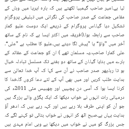
لیا ہے۔امیر صاحب گیمبیا لکھتے ہیں کہ بارہ ایریا میں وہاں کے 
مقامی جماعت کے صدر صاحب کی نگرانی میں تبلیغی پروگرام 
تشکیل دیا گیا۔اس پروگرام کے ذریعے ایک دوست علیو کمار 
صاحب سے رابطہ ہوا۔(افریقہ میں اکثر ایسا ہے کہ نام کے ساتھ 
آخر میں ”واؤ“ یا ”پیش لگا دیتے ہیں۔علیو کا مطلب ہے ”علی“۔
علی کمارا صاحب۔یہ مسلمان تھے ) ان کو جماعت کے عقائد کے 
بارے میں بتایا گیا۔ان کے ساتھ دو ہفتے تک مسلسل تبادلہ خیال 
ہو تا رہا۔پھر صدر صاحب نے اُن سے کہا کہ آپ خدا تعالیٰ سے 
ہدایت طلب کریں اور میں بھی آپ کے لئے دعا کروں گا۔خدا کا 
کرنا ایسا ہوا کہ اُسی دن پچپیں اور چھبیس مئی 2011ء کی 
درمیانی رات انہوں نے خواب دیکھا کہ ایک پگڑی والے بزرگ ہیں 
جو اُن کو اپنی طرف بلا رہے ہیں اور کہہ رہے ہیں کہ ادھر آؤ 
ہدایت یہاں ہے۔صبح اٹھ کر انہوں نے خواب بتائی تو کہنے لگے کہ 
جس بزرگ کو میں نے خواب میں دیکھا ہے وہی امام مہدی ہیں 