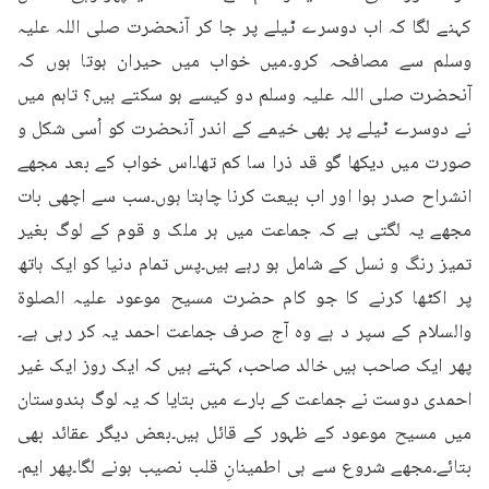
کہنے لگا کہ اب دوسرے ٹیلے پر جا کر آنحضرت صلی اللہ علیہ 
وسلم سے مصافحہ کرو۔میں خواب میں حیران ہوتا ہوں کہ 
آنحضرت صلی اللہ علیہ وسلم دو کیسے ہو سکتے ہیں؟ تاہم میں 
نے دوسرے ٹیلے پر بھی خیمے کے اندر آنحضرت کو اُسی شکل و 
صورت میں دیکھا گو قد ذرا سا کم تھا۔اس خواب کے بعد مجھے 
انشراح صدر ہوا اور اب بیعت کرنا چاہتا ہوں۔سب سے اچھی بات 
مجھے یہ لگتی ہے کہ جماعت میں ہر ملک و قوم کے لوگ بغیر 
تمیز رنگ و نسل کے شامل ہو رہے ہیں۔پس تمام دنیا کو ایک ہاتھ 
پر اکٹھا کرنے کا جو کام حضرت مسیح موعود علیہ الصلوۃ 
والسلام کے سپر د ہے وہ آج صرف جماعت احمد یہ کر رہی ہے۔
پھر ایک صاحب ہیں خالد صاحب، کہتے ہیں کہ ایک روز ایک غیر 
احمدی دوست نے جماعت کے بارے میں بتایا کہ یہ لوگ ہندوستان 
میں مسیح موعود کے ظہور کے قائل ہیں۔بعض دیگر عقائد بھی 
بتائے۔مجھے شروع سے ہی اطمینانِ قلب نصیب ہونے لگا۔پھر ایم۔