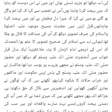
ٹی۔اے دیکھا تو مزید تسلی ہوئی اور میں نے اس دوست کو بتایا 
کہ میں بیعت کرنا چاہتا ہوں۔اُس نے تعجب سے کہا کہ کیا تم پاگل 
ہو گئے ہو۔میں نے کہا کہ میرا دل مطمئن ہے اور میں بیعت کرنا 
چاہتاہوں۔قبل ازیں میں حضرت مسیح موعود علیہ الصلوۃ 
والسلام کی صرف تصویر دیکھ کر آپ کی صداقت کا قائل ہو چکا 
تھا۔ایم۔ٹی۔اے سے اسلام کی صحیح تصویر کا علم ہوا۔الحمدللہ 
کہ اس کے ذریعے امام الزمان کا پتہ ملا۔تقریباً ایک سال قبل 
خواب میں آنحضرت صلی اللہ علیہ وسلم کو دیکھا اور حضور 
صلی اللہ علیہ وسلم نے مجھے چہرے پر بوسہ دیا تھا۔خاکسار نے 
حضور صلی اللہ علیہ وسلم کے پاس اپنی حکومت اور حاکموں 
اور خراب حالات کا شکوہ کیا۔پھر لکھتے ہیں کہ آپ لوگوں نے 
ہماری آنکھیں کھولیں اور اندھیروں سے نکال کر حق دکھایا ہے۔
جزاکم اللہ۔پھر مجھے لکھتے ہیں کہ میری تمنا ہے کہ میں آپ کی 
دستی بیعت کروں۔ایسے بہت سارے واقعات اور ہیں سب کی 
تفصیل تو بیان نہیں ہو سکتی۔پھر ایک واقعہ افریقہ سے میں نے 