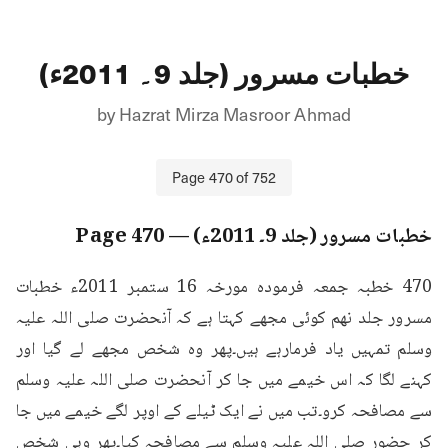
خطبات مسرور (جلد 9۔ 2011ء)
by
Hazrat Mirza Masroor Ahmad
Page
470
of
752
خطبات مسرور (جلد 9۔ 2011ء)
— Page
470
470 خطبہ جمعہ فرمودہ مورخہ 16 ستمبر 2011ء خطبات 
مسرور جلد نهم کوئی مجھے کہتا ہے کہ آنحضرت صلی اللہ علیہ 
وسلم تمہیں یاد فرمارہے ہیں۔پھر وہ شخص مجھے لے گیا اور 
کہنے لگا کہ اس خیمے میں جا کر آنحضرت صلی اللہ علیہ وسلم 
سے مصافحہ کرو۔تب میں نے ایک ٹیلے کے اوپر لگے خیمے میں جا 
کر حضور صلی اللہ علیہ وسلم سے مصافحہ کیا۔پھر وہی شخص 