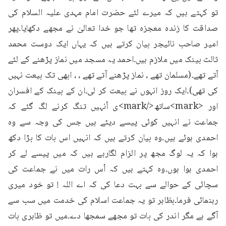
تو کہتے ہیں کہ میرے لئے حضرت امام مہدی علیہ السلام کی 
صداقت کا زندہ معجزہ تھا جو خدا تعالیٰ نے مجھے دکھایا۔پھر 
امیر صاحب نائیجر بیان کرتے ہیں کہ یہاں ایک دوست محمد 
ثالث بینک میں ملازم ہیں۔احمد یہ مسجد میں نماز پڑھنے کے لئے 
آتے تھے۔(مسلمان تھے ، نماز پڑھنے آتے تھے ، ، ابھی تک بیعت نہیں 
کی تھی)۔ایک روز انہوں نے بیعت کر لی۔ان کے بینک کے افسران 
اور <mark>ساتھ</mark>ی اُنہیں تنگ کرنے لگ گئے کہ 
جماعت نے انہیں کوئی پیسے دیئے ہیں جس کی وجہ سے وہ 
احمدی ہوئے ہیں۔وہ بیان کرتے ہیں کہ انہیں اس بات کا بڑا دکھ 
ہوا کہ یہ لوگ مجھ پر الزام لگارہے ہیں کہ میں پیسے لے کر 
احمدی ہوا ہوں۔وہ کہتے ہیں کہ اُس رات میں نے جماعت کی 
سچائی کے حوالے سے بہت دعا کی کہ اے اللہ ! تو خود میری 
رہنمائی فرما۔بظاہر تو یہ جماعت اسلام کی خدمت میں سب سے 
آگے ہے مگر اندر کی بات تو مجھے سمجھا دے۔میں تو ظاہری بات 