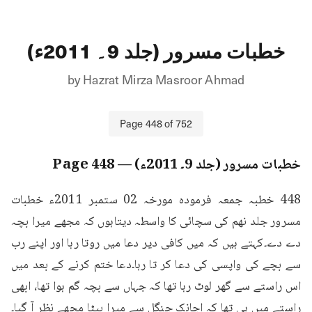
خطبات مسرور (جلد 9۔ 2011ء)
by
Hazrat Mirza Masroor Ahmad
Page
448
of
752
خطبات مسرور (جلد 9۔ 2011ء)
— Page
448
448 خطبہ جمعہ فرمودہ مورخہ 02 ستمبر 2011ء خطبات 
مسرور جلد نهم کی سچائی کا واسطہ دیتاہوں کہ مجھے میرا بچہ 
دے دے۔کہتے ہیں کہ میں کافی دیر دعا میں روتا رہا اور اپنے رب 
سے بچے کی واپسی کی دعا کر تا رہا۔دعا ختم کرنے کے بعد میں 
اس راستے سے گھر لوٹ رہا تھا کہ جہاں سے بچہ گم ہوا تھا، ابھی 
راستے میں ہی تھا کہ اچانک جنگل سے میرا بیٹا مجھے نظر آ گیا۔