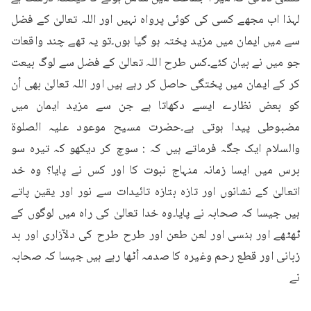
لہذا اب مجھے کسی کی کوئی پرواہ نہیں اور اللہ تعالیٰ کے فضل 
سے میں ایمان میں مزید پختہ ہو گیا ہوں۔تو یہ تھے چند واقعات 
جو میں نے بیان کئے۔کس طرح اللہ تعالیٰ کے فضل سے لوگ بیعت 
کر کے ایمان میں پختگی حاصل کر رہے ہیں اور اللہ تعالیٰ بھی اُن 
کو بعض نظارے ایسے دکھاتا ہے جن سے مزید ایمان میں 
مضبوطی پیدا ہوتی ہے۔حضرت مسیح موعود علیہ الصلوۃ 
والسلام ایک جگہ فرماتے ہیں کہ : سوچ کر دیکھو کہ تیرہ سو 
برس میں ایسا زمانہ منہاج نبوت کا اور کس نے پایا؟ وہ خد 
اتعالیٰ کے نشانوں اور تازہ بتازہ تائیدات سے نور اور یقین پاتے 
ہیں جیسا کہ صحابہ نے پایا۔وہ خدا تعالیٰ کی راہ میں لوگوں کے 
ٹھٹھے اور ہنسی اور لعن طعن اور طرح طرح کی دلآزاری اور بد 
زبانی اور قطع رحم وغیرہ کا صدمہ اُٹھا رہے ہیں جیسا کہ صحابہ 
نے