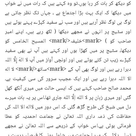
کو دیکھ کر بات کر رہا ہوں۔تو وہ کہتے ہیں کہ رات میں نے خواب 
میں دیکھا کہ ایک بہت بڑا اجتماع ہے ، جہاں تک نظر جاتی ہے 
لوگ ہی لوگ نظر آرہے ہیں اور سب نے سفید کپڑے پہنے ہوئے ہیں 
اور سٹیج پر انہوں نے مجھے دیکھا ( لکھ رہے ہیں، اپنے امیر 
صاحب کو ) <mark>خلیفہ</mark> المسیح الخامس کو 
دیکھا، سٹیج پر میں کھڑا ہوں اور کہتے ہیں آپ نے بھی سفید 
کپڑے زیب تن کئے ہوئے ہیں اور اونچی آواز میں آپ لا الهَ إِلَّا اللہ 
دہرا رہے ہیں اور لوگ بھی آپ کے <mark>ساتھ</mark> لا اله 
الا اللہ دہرا رہے ہیں اور ایک عجیب سرور کی سی کیفیت ہے۔
محمد صالح صاحب کہتے ہیں کہ ایسی حالت میں میری آنکھ کھل 
گئی اور میری زبان پر لا الله اِلَّا الله جاری تھا۔اس پر یہ بات میرے 
دل میں شیخ کی طرح گڑھ گئی کہ اس دور میں لااله الا اللہ کی 
حفاظت کی ذمہ داری اللہ تعالیٰ نے جماعت احمدیہ کو عطا 
فرمائی ہوئی ہے۔اس خواب کے ذریعے سے اللہ تعالیٰ نے مجھے 
تسلی دلائی کہ میر ا جماعت میں شامل ہونے کا فیصلہ درست ہے 