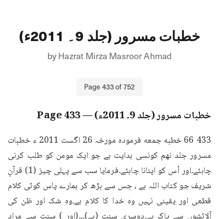
خطبات مسرور (جلد 9۔ 2011ء)
by
Hazrat Mirza Masroor Ahmad
Page
433
of
752
خطبات مسرور (جلد 9۔ 2011ء)
— Page
433
433 66 خطبه جمعه فرمودہ مورخہ 26 اگست 2011 ء خطبات 
مسرور جلد نهم کونسی ہدایت ہے جو ایک مومن کو طلب کرنی 
چاہئے۔اور اُس کو اپنانا چاہئے۔فرمایا سب سے پہلی چیز (1) قرآنِ 
شریف جو کتاب اللہ ہے ، جس سے بڑھ کر ہمارے پاس کوئی کلام 
قطعی اور یقینی نہیں وہ خدا کا کلام ہے۔وہ شک اور ظن کی 
آلائشوں سے پاک ہے۔دوسری سنت (ہے)۔۔۔(اور ) سنت سے مراد 