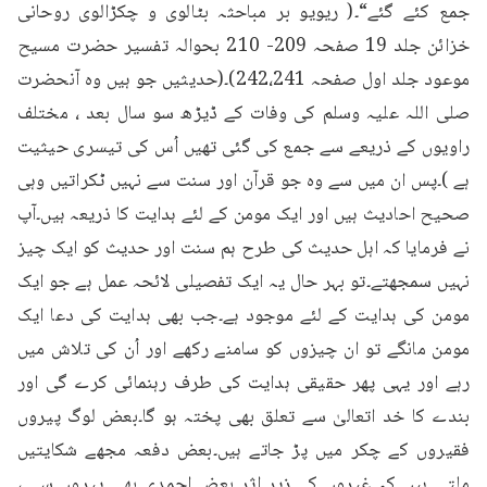
جمع کئے گئے“۔( ریویو بر مباحثہ بٹالوی و چکڑالوی روحانی 
خزائن جلد 19 صفحہ 209- 210 بحوالہ تفسیر حضرت مسیح 
موعود جلد اول صفحہ 242،241)۔(حدیثیں جو ہیں وہ آنحضرت 
صلی اللہ علیہ وسلم کی وفات کے ڈیڑھ سو سال بعد ، مختلف 
راویوں کے ذریعے سے جمع کی گئی تھیں اُس کی تیسری حیثیت 
ہے )۔پس ان میں سے وہ جو قرآن اور سنت سے نہیں ٹکراتیں وہی 
صحیح احادیث ہیں اور ایک مومن کے لئے ہدایت کا ذریعہ ہیں۔آپ 
نے فرمایا کہ اہل حدیث کی طرح ہم سنت اور حدیث کو ایک چیز 
نہیں سمجھتے۔تو بہر حال یہ ایک تفصیلی لائحہ عمل ہے جو ایک 
مومن کی ہدایت کے لئے موجود ہے۔جب بھی ہدایت کی دعا ایک 
مومن مانگے تو ان چیزوں کو سامنے رکھے اور اُن کی تلاش میں 
رہے اور یہی پھر حقیقی ہدایت کی طرف رہنمائی کرے گی اور 
بندے کا خد اتعالیٰ سے تعلق بھی پختہ ہو گا۔بعض لوگ پیروں 
فقیروں کے چکر میں پڑ جاتے ہیں۔بعض دفعہ مجھے شکایتیں 
ملتی ہیں کہ غیروں کے زیر اثر بعض احمدی بھی پیروں سے ، 