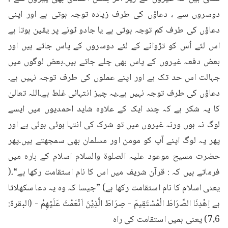
دوسروں سے ، دعاؤں کی طرف زیادہ توجہ ہوتی ہے اور اپنی 
دعاؤں کی طرف کم توجہ ہوتی ہے یا جادو ٹونے پر یقین ہوتا ہے 
اس لئے اُس کو تڑوانے کے لئے دوسروں کے پاس جاتے ہیں اور 
بعض دفعہ غیروں کے پاس بھی چلے جاتے ہیں۔بعض لوگوں میں 
جہالت اس حد تک ہے اور اپنے عملوں کی طرف توجہ نہیں ہے۔
دعاؤں کی طرف توجہ نہیں ہے۔یہ چیز انتہائی غلط ہے۔اللہ تعالیٰ 
کا یہ شکر ہے کہ چند ایک کے علاوہ شاید احمدیوں میں ایسے 
لوگ نہ ہوں ورنہ غیروں میں تو شرک کی انتہا ہوئی ہوئی ہے اور 
پھر یہ لوگ اپنے آپ کو مومن اور مسلمان بھی سمجھتے ہیں۔پھر 
حضرت مسیح موعود علیہ الصلوۃ والسلام اسلام کے بارہ میں 
فرماتے ہیں کہ : قرآن شریف میں اس کا نام استقامت رکھا ہے“۔( 
یعنی اسلام کا نام استقامت رکھا ہے) ”جیسا کہ وہ یہ دعا سکھلاتا 
ہے اِهْدِنَا الصِّرَاطَ الْمُسْتَقِيمَ - صِرَاطَ الَّذِيْنَ اَنْعَمْتَ عَلَيْهِمْ - (البقرة: 
7،6) یعنی ہمیں استقامت کی راہ