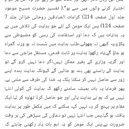
اختیار کرنے والوں میں سے ہو“۔( تفسیر حضرت مسیح موعود 
جلد اول صفحہ 214) کرامات الصادقین روحانی خزائن جلد 7 
صفحہ 124) پس ایک مومن کے لئے جو ہدایت کی تلاش میں ہے 
یہ ہدایات ہیں کہ دعا اور استقامت کی رسی کو مضبوطی سے 
پکڑو۔یہ کبھی نہ چھوٹے۔طلب ہدایت میں سُست نہ ہو ورنہ گمراہ 
ہو جاؤ گے۔یاد رکھو! ہدایت پر ثابت قدمی، مستقل مزاجی سے دعا 
اور گریہ وزاری کے بغیر ممکن نہیں۔اگر دعا نہیں کرو گے تو 
ہدایت کے راستے بھی بند ہو جائیں گے کیونکہ ہدایت بندہ اپنے 
زور سے حاصل نہیں کر سکتا بلکہ یہ خدا کی طرف سے ملتی ہے۔
پھر فرمایا یہ بات ہمیشہ سامنے رکھو کہ ہدایت کی کوئی انتہا 
نہیں ہے کہ ہم نے ہدایت پالی اور جو حاصل کرنا تھاوہ کر لیا۔ایک 
مقام پر پہنچ کر یہ نہیں کہہ سکتے کہ میں مکمل طور پر ہدایت 
یافتہ ہو گیا۔پس جب انتہا نہیں تو دعاؤں کی سیڑھی کی ہر وقت 
ضرورت ہے۔پس ایک مومن کو یہ اہم بات یاد رکھنی چاہئے کہ 