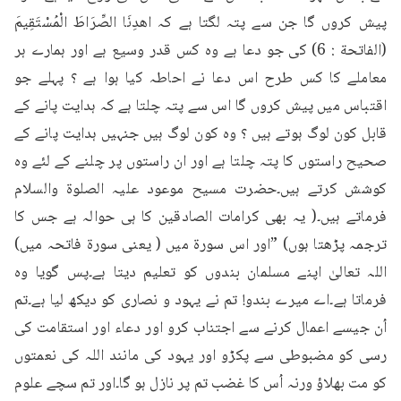
پیش کروں گا جن سے پتہ لگتا ہے کہ اھدِنَا الصِّرَاطَ الْمُسْتَقِيمَ 
(الفاتحة : 6) کی جو دعا ہے وہ کس قدر وسیع ہے اور ہمارے ہر 
معاملے کا کس طرح اس دعا نے احاطہ کیا ہوا ہے ؟ پہلے جو 
اقتباس میں پیش کروں گا اس سے پتہ چلتا ہے کہ ہدایت پانے کے 
قابل کون لوگ ہوتے ہیں ؟ وہ کون لوگ ہیں جنہیں ہدایت پانے کے 
صحیح راستوں کا پتہ چلتا ہے اور ان راستوں پر چلنے کے لئے وہ 
کوشش کرتے ہیں۔حضرت مسیح موعود علیہ الصلوۃ والسلام 
فرماتے ہیں۔( یہ بھی کرامات الصادقین کا ہی حوالہ ہے جس کا 
ترجمہ پڑھتا ہوں) ”اور اس سورۃ میں ( یعنی سورۃ فاتحہ میں) 
اللہ تعالیٰ اپنے مسلمان بندوں کو تعلیم دیتا ہے۔پس گویا وہ 
فرماتا ہے۔اے میرے بندو! تم نے یہود و نصاری کو دیکھ لیا ہے۔تم 
اُن جیسے اعمال کرنے سے اجتناب کرو اور دعاء اور استقامت کی 
رسی کو مضبوطی سے پکڑو اور یہود کی مانند اللہ کی نعمتوں 
کو مت بھلاؤ ورنہ اُس کا غضب تم پر نازل ہو گا۔اور تم سچے علوم 