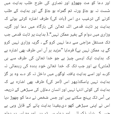
اور دعا کو مت چھوڑو اور نصاری کی طرح طلب ہدایت میں 
سُست نہ ہو جاؤ ورنہ تم گمراہ ہو جاؤ گے اور ہدایت کے طلب 
کرنے کی ترغیب دی اس (بات کی) طرف اشارہ کرتے ہوئے کہ 
ہدایت پر ثابت قدمی اللہ تعالیٰ کی بارگاہ میں دعا اور گریہ 
وزاری میں دوام کے بغیر ممکن نہیں“۔( ہدایت پر ثابت قدمی جب 
تک مستقل مزاجی سے دعا نہیں کرو گے ، گریہ وزاری نہیں کرو 
گے یہ ممکن نہیں ہے) فرمایا ”مزید بر آں اس طرف بھی اشارہ ہے 
کہ ہدایت ایک ایسی چیز ہے جو خدا تعالیٰ کی طرف سے ہی 
(ملتی) ہے اور جب تک کہ خدا تعالیٰ خود بندہ کی رہنمائی نہ 
کرے اور اسے ہدایت یافتہ لوگوں میں داخل نہ کر دے وہ ہر گز 
ہدایت نہیں پاسکتا۔پھر اس (امر کی) طرف بھی اشارہ ہے کہ 
ہدایت کی کوئی انتہا نہیں اور انسان دعاؤں کی سیڑھی کے ذریعہ 
ہی اُس تک پہنچ سکتے ہیں اور جس شخص نے دعا کو چھوڑ دیا 
اس نے اپنی سیڑھی کھو دی۔یقینا ہدایت پانے کے قابل وہی ہے 
جس کی زبان ذکر الہی اور دعاء سے تر رہے اور وہ اس پر دوام 