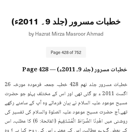
خطبات مسرور (جلد 9۔ 2011ء)
by
Hazrat Mirza Masroor Ahmad
Page
428
of
752
خطبات مسرور (جلد 9۔ 2011ء)
— Page
428
خطبات مسرور جلد نهم 428 خطبہ جمعہ فرمودہ مورخہ 26 
اگست 2011 ء ہو گئی تھی اور اس کے مختلف پہلو جو حضرت 
مسیح موعود علیہ السلام نے بیان فرمائے وہ آپ کے سامنے رکھے 
تھے۔آج حضرت مسیح موعود علیہ الصلوۃ والسلام کی تفسیر کی 
روشنی میں اهْدِنَا الصِّرَاطَ الْمُسْتَقِيمَ (الفاتحة: 6) کا مطلب، اس 
کے بعض گہرے مطالب، اس کے معنی، اس کی روح کیا ہے ؟ وہ 