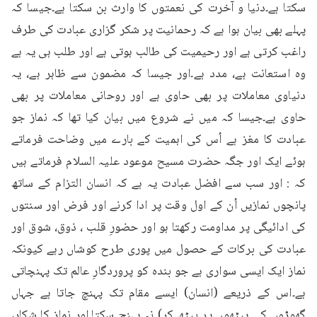
سکتا ہے۔دنیا و آخرت کی نعمتوں کا وارث بن سکتا ہے۔جیسا کہ 
پہلے بھی بیان ہوا ہے کہ رحمانیت پر شکر گزاری عبادت کی طرف 
راغب کرتی ہے اور رحیمیت کی طالب ہوتی ہے اور طلب ہی یہ ہے 
وہ استعانت ہے، مدد ہے۔اور جیسا کہ مضمون سے ظاہر ہے، یہ 
دنیاوی معاملات پر بھی حاوی ہے اور روحانی معاملات پر بھی 
حاوی ہے۔جیسا کہ میں نے شروع میں بیان کیا تھا کہ نماز جو 
عبادت کا مغز ہے اُس کی اہمیت کے بارے میں وضاحت فرماتے 
ہوئے ایک اور جگہ حضرت مسیح موعود علیہ السلام فرماتے ہیں 
کہ : اور سب سے افضل عبادت یہ ہے کہ انسان التزام کے ساتھ 
پانچوں نمازیں اُن کے اول وقت پر ادا کرنے اور فرض اور سنتوں 
کی ادائیگی پر مداومت رکھتا ہو اور حضورِ قلب ، ذوق، شوق اور 
عبادت کی برکات کے حصول میں پوری طرح کوشاں رہے کیونکہ 
نماز ایک ایسی سواری ہے جو بندہ کو پروردگارِ عالم تک پہنچاتی 
ہے۔اس کے ذریعے (انسان) ایسے مقام تک پہنچ جاتا ہے جہاں 
گھوڑوں کی پیٹھوں پر بیٹھ کر) نہ پہنچ سکتا۔اور نماز کا شکار، 