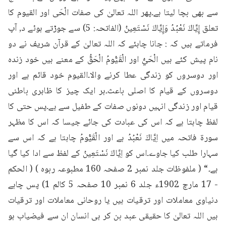
سے بھی بچا لیتا ہے۔پھر اللہ تعالیٰ کی صفات الْحَى اور القیوم کا 
تعلق إِيَّاكَ نَعْبُدُ وَإِيَّاكَ نَسْتَعِينُ (الفاتحہ: 5) سے جوڑتے ہوئے د, آپ 
فرماتے ہیں کہ : جانا چاہئے کہ اللہ تعالیٰ کے قرآن شریف نے دو 
نام پیش کئے ہیں الْحَيُّ اور الْقَيُّومُ الْحَقُّ کے معنے ہیں خود زندہ 
اور دوسروں کو زندگی عطا کرنے والا۔القیوم خود قائم ہے اور 
دوسروں کے قیام کا اصلی باعث۔ہر ایک چیز کا ظاہری باطنی 
قیام اور زندگی انہیں دونوں صفات کے طفیل سے ہے۔پس حتی کا 
لفظ چاہتا ہے کہ اس کی عبادت کی جائے جیسا کہ اس کا مظہر 
سورۃ فاتحہ میں اِيَّاكَ نَعْبُدُ ہے اور الْقَيُّومُ چاہتا ہے کہ اس سے 
سہارا طلب کیا جاوے۔اس کو اِيَّاكَ نَسْتَعِينُ کے لفظ سے ادا کیا گیا 
ہے۔“ ( ملفوظات جلد نمبر 2 صفحہ 160 مطبوعہ ربوہ ) ( الحکم 
- 17 مارچ 1902ء جلد 6 نمبر 10 صفحہ 5 کالم 1) پس چاہے 
دنیاوی معاملات اور ترقیات ہیں یا روحانی معاملات اور ترقیات 
ہیں اللہ تعالیٰ کا حقیقی عبد بن کر ہی انسان ان سے فیضیاب ہو 