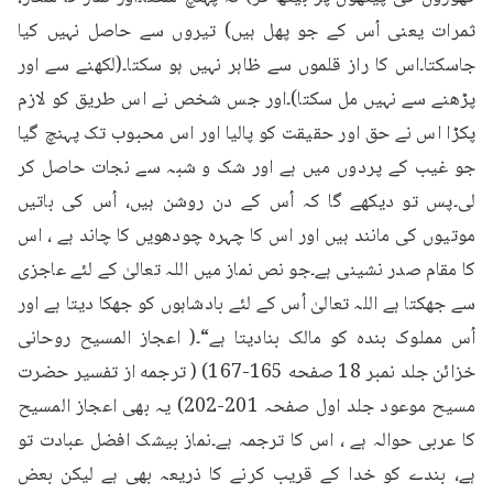
ثمرات یعنی اُس کے جو پھل ہیں) تیروں سے حاصل نہیں کیا 
جاسکتا۔اس کا راز قلموں سے ظاہر نہیں ہو سکتا۔(لکھنے سے اور 
پڑھنے سے نہیں مل سکتا)۔اور جس شخص نے اس طریق کو لازم 
پکڑا اس نے حق اور حقیقت کو پالیا اور اس محبوب تک پہنچ گیا 
جو غیب کے پردوں میں ہے اور شک و شبہ سے نجات حاصل کر 
لی۔پس تو دیکھے گا کہ اُس کے دن روشن ہیں، اُس کی باتیں 
موتیوں کی مانند ہیں اور اس کا چہرہ چودھویں کا چاند ہے ، اس 
کا مقام صدر نشینی ہے۔جو نص نماز میں اللہ تعالیٰ کے لئے عاجزی 
سے جھکتا ہے اللہ تعالیٰ اُس کے لئے بادشاہوں کو جھکا دیتا ہے اور 
اُس مملوک بندہ کو مالک بنادیتا ہے“۔( اعجاز المسیح روحانی 
خزائن جلد نمبر 18 صفحه 165-167) ( ترجمه از تفسیر حضرت 
مسیح موعود جلد اول صفحہ 201-202) یہ بھی اعجاز المسیح 
کا عربی حوالہ ہے ، اس کا ترجمہ ہے۔نماز بیشک افضل عبادت تو 
ہے، بندے کو خدا کے قریب کرنے کا ذریعہ بھی ہے لیکن بعض 