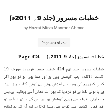
خطبات مسرور (جلد 9۔ 2011ء)
by
Hazrat Mirza Masroor Ahmad
Page
424
of
752
خطبات مسرور (جلد 9۔ 2011ء)
— Page
424
خطبات مسرور جلد نهم 424 خطبہ جمعہ فرمودہ مورخہ 19 
اگست 2011ء جب کوشش بھی ہو اور دعا بھی ہو تو پھر اگر 
کسی کمزوری کی وجہ سے لغزش ہوتی ہے، کوئی گناہ سر زد ہوتا 
ہے یا ہونے لگتا ہے تو فرمایا کہ پھر اللہ تعالیٰ اُسے بچالیتا ہے۔پس 
جب اپنی طرف سے پوری کوشش ہو اور اس کے ساتھ دعا ہو تو 
خدا تعالی گناہوں سے نفرت بھی پیدا کرتا ہے اور اُن کے بد نتائج 