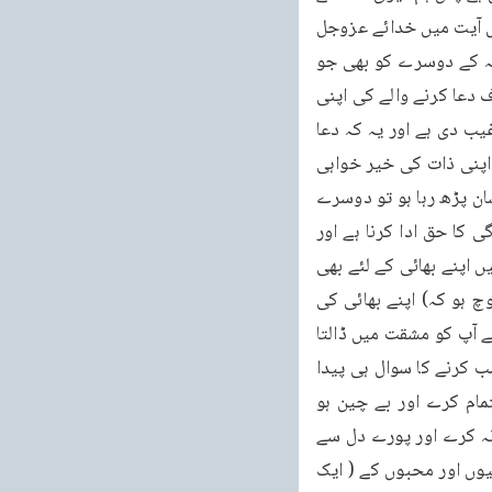
سوا اور کسی چیز کی عبادت نہیں کرتے اور ہم تجھے واحد و یگانہ ماننے والوں میں سے ہیں۔اس آیت میں خدائے عزوجل 
نے متکلم مع الغیر کا صیغہ اس امر کی طرف اشارہ کرنے کے لئے اختیار فرمایا ہے“ (” ہم “ کہہ کے دوسرے کو بھی جو 
اپنے ساتھ شامل کیا ہے تو وہ اس لئے شامل فرمایا ہے ) کہ یہ دعا تمام بھائیوں کے لئے ہے نہ صرف دعا کرنے والے کی اپنی 
ذات کے لئے اور اس میں ( اللہ تعالیٰ نے مسلمانوں کو باہمی مصالحت، اتحاد اور دوستی کی ترغیب دی ہے اور یہ کہ دعا 
کرنے والا اپنے آپ کو اپنے بھائی کی خیر خواہی کے لئے اسی طرح مشقت میں ڈالے جیسا کہ وہ اپنی ذات کی خیر خواہی 
کے لئے اپنے آپ کو مشقت میں ڈالتا ہے۔( اب اِيَّاكَ نَعْبُدُ وَإِيَّاكَ نَسْتَعِينُ (الفاتحه:5) کی دعا جب انسان پڑھ رہا ہو تو دوسرے 
کا حق ادا کرنے کی طرف توجہ پیدا ہو گی، یہ احساس ہو گا کہ اگر میں نے اللہ تعالیٰ کی بندگی کا حق ادا کرنا ہے اور 
میں اپنے لئے، اپنے حقوق کے لئے، یا اپنی روحانی ترقی کے لئے یہ دعامانگ رہا ہوں تو ساتھ ہی میں اپنے بھائی کے لئے بھی 
وہی سوچ رکھوں۔تو جب یہ سوچ ہو گی تو ایک حسین معاشرہ پیدا ہو گا۔فرماتے ہیں کہ یہ سوچ ہو کہ) اپنے بھائی کی 
خیر خواہی کے لئے اسی طرح مشقت میں ڈالے جیسا کہ وہ اپنی ذات کی خیر خواہی کے لئے اپنے آپ کو مشقت میں ڈالتا 
ہے۔پس جب اِيَّاكَ نَعْبُدُ وَإِيَّاكَ نَسْتَعِينُ (الفاتحه: 5) کی صحیح سوچ ہو تو پھر کسی کے حقوق غصب کرنے کا سوال ہی پیدا 
نہیں ہوتا۔فرمایا اور اس کی (یعنی اپنے بھائی کی ضرورتوں کو پورا کرنے کے لئے ایسا ہی اہتمام کرے اور بے چین ہو 
جیسے اپنے لئے بے چین اور مضطرب ہو تا ہے اور وہ اپنے اور اپنے بھائی کے درمیان کوئی فرق نہ کرے اور پورے دل سے 
اس کا خیر خواہ بن جائے۔گو یا اللہ تعالی تاکیدی حکم دیتا ہے اور فرماتا ہے اے میرے بندو! بھائیوں اور محبوں کے ( ایک 