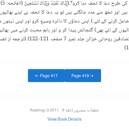
← Page
417
Page
419
→
خطبات مسرور (جلد 9۔ 2011ء)
Reading:
View Book Details