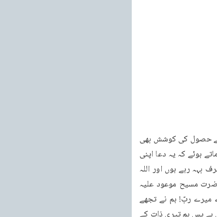
418 خطبہ جمعہ فرمودہ مورخہ 19 اگست 2011ء خطبات مسرور جلد نهم پھر اعلیٰ اخلاق کے حصول کی کوشش بھی 
ہو گی اور یہی عبودیت کی معراج حاصل کرنے کی کوشش ہے۔اور پھر اس بات کی وضاحت فرماتے ہوئے کہ یہ دعا اپنی 
نسلوں، اور اپنے خاندان اور اپنی جماعت کے لئے بھی ہے تا کہ سب کے سب دھارے ایک ہی طرف بہہ رہے ہوں اور اللہ 
تعالیٰ کے فضلوں کو جذب کرنے والے ہوں اور ایک دوسرے کے حقوق ادا کرنے والے بھی ہوں حضرت مسیح موعود علیہ 
الصلوۃ والسلام فرماتے ہیں : اور یہاں ایک اور اشارہ بھی ہے اور وہ یہ کہ بندہ کہتا ہے کہ اے میرے ربّ! ہم نے تجھے 
معبودیت کے ساتھ مخصوص کر رکھا ہے اور تیرے سوا جو کچھ بھی ہے اس پر تجھے ترجیح دی ہے پس ہم تیری ذات کے 