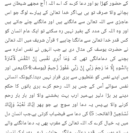
کے حضور کھڑا ہو اور دعا کرے کہ اے اللہ ! آج مجھے شیطان سے 
بچانے والا صرف تو ہی ہے۔اگر خدا تعالیٰ کے پیارے لوگ جو اس 
عاجزی سے اللہ تعالیٰ سے مانگتے ہیں اور مانگتے چلے جاتے ہیں 
اور وہ اللہ کی مدد کے بغیر نہیں رہ سکتے تو ایک عام انسان کو 
کس قدر خدا تعالیٰ سے مانگنا چاہیے ؟ قرآن شریف میں اللہ تعالیٰ 
نے حضرت یوسف کی مثال دی ہے جب انہوں نے نفس امارہ سے 
بچنے کی دعامانگی تھی کہ وَمَا أُبَرِی نَفْسِی إِنَّ النَّفْسَ لَأَمَّارَةٌ 
بِالسُّوءِ إِلَّا مَا رَحِمَ رَبِّي إِنَّ رَبِّي غَفُورٌ رَّحِيمٌ (يوسف:54)۔یعنی اور 
میں اپنے نفس کو غلطیوں سے بری قرار نہیں دیتا۔کیونکہ انسانی 
نفس سوائے اُس کے جس پر اللہ رحم کرے بری باتوں کا حکم 
دینے پر بڑا دلیر ہے۔میر ارب بہت بخشنے والا اور بار بار رحم 
کرنے والا ہے۔پس یہ دعا اور سوچ ہے جو پھر اِيَّاكَ نَعْبُدُ وَإِيَّاكَ 
نَسْتَعِينُ (الفاتحہ: 5) کی دعا سے فیضیاب کرتی ہے۔جب انسان دل 
میں یہ خیال کرے کہ اللہ تعالیٰ کے مقرب بھی یہ دعا مانگنے والے 
ہیں تو ہمیں کس قدر دعائیں مانگنی چاہئیں۔تبھی پھر ایک انسان 