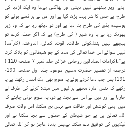
اپنے اوپر بیٹھنے نہیں دیتی اور بھاگتی ہے۔یا وہ ایک اژدہا کی 
طرح ہے جس کا شر بہت بڑھ گیا ہے اور اس نے ہر ڈسے ہوئے کو 
بوسیدہ ہڈی کی طرح بنا دیا ہے اور تو دیکھ رہا ہے کہ وہ زہر 
پھونک رہا ہے یا وہ شیر ( کی طرح) ہے کہ اگر حملہ کرے تو 
پیچھے نہیں ہٹتا۔کوئی طاقت، قوت، کمائی، اندوختہ (کارآمد) 
نہیں سوائے اس خدا تعالیٰ کی مدد کے جو شیطانوں کو ہلاک کرتا 
ہے“۔(کرامات الصادقین روحانی خزائن جلد نمبر 7 صفحه 120 ( 
ترجمه از تفسیر حضرت مسیح موعود جلد اول صفحہ 190-
191) پس جب دعا کرتے ہوئے یہ سوچ بھی ایک انسان رکھتا ہے یا 
رکھے کہ نفس امارہ مجھے برائیوں میں مبتلا کرنے کی طرف لے 
جارہا ہے اور میں نے اس سے بچنا ہے تو، یہ سوچ ہونی چاہئے کہ 
میں اپنی کوشش اور طاقت سے نہیں بچ سکتا، اس وقت صرف 
اللہ تعالیٰ ہی ہے جو شیطان کے حملوں سے بچا سکتا ہے اور 
نیکیوں کی توفیق دے سکتا ہے۔پس بندہ عاجز ہو کر اللہ تعالیٰ 