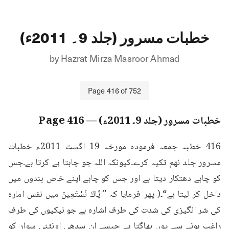
خطبات مسرور (جلد 9۔ 2011ء)
by
Hazrat Mirza Masroor Ahmad
Page
416
of
752
خطبات مسرور (جلد 9۔ 2011ء)
— Page
416
416 خطبہ جمعہ فرمودہ مورخہ 19 اگست 2011ء خطبات 
مسرور جلد نهم تکیہ کرے۔کیونکہ اللہ جو چاہتا ہے کرتا ہے۔جس 
کو چاہے دھتکار دیتا ہے اور جس کو چاہے اپنے خاص بندوں میں 
داخل کر لیتا ہے“۔( پھر فرمایا کہ "ايَّاكَ نَسْتَعِينُ میں نفس امارہ 
کی شر انگیزی کی شدت کی طرف اشارہ ہے جو نیکیوں کی طرف 
راغب ہونے سے یوں بھاگتا ہے جیسے ان سدھی اونٹنی سوار کو 