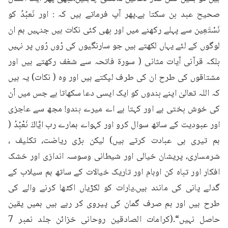
صحیح عبد بن سکتا ہے۔پھر آپ فرماتے ہیں کہ : اور نَعبُدُ کو 
نَسْتَعِین سے پہلے رکھنے میں اور بھی کئی نکات ہیں جنہیں ہم ان 
لوگوں کے لئے یہاں لکھتے ہیں جو سارنگیوں کی رُوں رُوں پر نہیں 
بلکہ قرآنی آیات مثانی ( سورۃ فاتحہ سے شغف رکھتے ہیں اور 
مشتاقوں کی طرح ان کی طرف لپکتے ہیں اور وہ ( نکات) یہ ہیں 
کہ اللہ تعالیٰ اپنے بندوں کو ایک ایسی دعا سکھاتا ہے جس میں اُن 
کی خوش بختی ہے اور کہتا ہے اے میرے بندو! مجھ سے عاجزی 
اور عبودیت کے ساتھ سوال کرو اور کہواے ہمارے رب ايَّاكَ نَعْبُدُ ( 
ہم تیری ہی عبادت کرتے ہیں) لیکن بڑی ریاضت، تکلیف ، 
شرمساری، پریشان خیالی اور شیطانی وسوسہ اندازی اور خشک 
افکار اور تباہ کن اوہام اور تاریک خیالات کے ساتھ ہم سیلاب کے 
گدلے پانی کی مانند ہیں۔یارات کو لکڑیاں اکٹھا کرنے والے کی 
طرح ہیں اور ہم صرف گمان کی پیروی کر رہے ہیں ہمیں یقین 
حاصل نہیں“۔(کرامات الصادقین روحانی خزائن جلد نمبر 7 