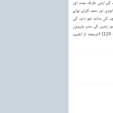
کرنے والوں اور صبر کرنے والوں میں شامل ہو جاؤ۔پھر ان (آیات) میں ترغیب دی گئی ہے بندے کے اپنی طرف ہمت اور 
قوت کی نسبت کی نفی کرنے کی اور (اس سے) آس لگا کر اور امید رکھ کر ہمیشہ سوال، دعا، عاجزی اور حمد کرتے ہوئے 
( اپنے آپ کو اللہ سبحانہ کے سامنے ڈال دینے کی اور خوف اور امید کے ساتھ اس شیر خوار بچہ کی مانند جو دایہ کی 
گود میں ہو ( اپنے آپ کو اللہ تعالیٰ کا محتاج سمجھنے کی ( ترغیب) ہے اور تمام مخلوق سے اور زمین کی سب چیزوں 
سے موت ( یعنی پوری لاتعلقی ) کی۔“ (کرامات الصادقین روحانی خزائن جلد نمبر 7 صفحه 120) (ترجمه از تغییر 