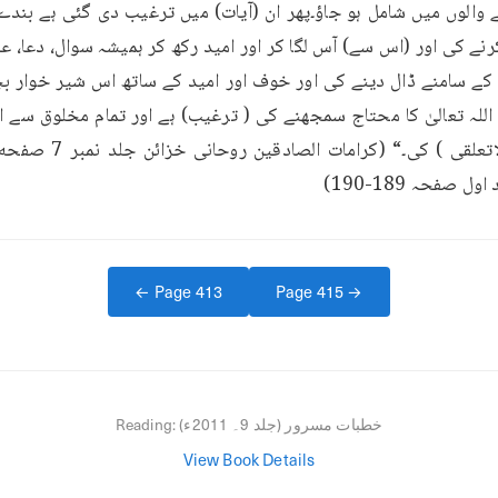
فحہ 189-190)
← Page
413
Page
415
→
خطبات مسرور (جلد 9۔ 2011ء)
Reading:
View Book Details