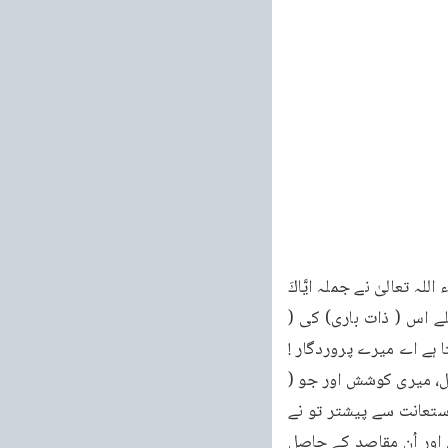
خطبات مسرور جلد نهم آپ فرماتے ہیں کہ : 414 خطبہ جمعہ فرمودہ مورخہ 19 اگست 2011ء اللہ تعالیٰ نے جملہ ايَّاكَ 
نَعْبُدُ کو جملہ اِيَّاكَ نَسْتَعِينُ سے پہلے رکھا ہے اور اس میں (بندہ) کے توفیق مانگنے سے بھی پہلے اس ( ذات باری) کی ( 
صفت ) رحمانیت کے فیوض کی طرف اشارہ ہے گویا کہ بندہ اپنے رب کا شکر ادا کرتا ہے اور کہتا ہے اے میرے پروردگار ! 
میں تیری ان نعمتوں پر تیرا شکر ادا کر تا ہوں جو تو نے میری دعاء میری درخواست، میرے عمل، میری کوشش اور جو ( 
تیری) اس ربوبیت اور رحمانیت سے جو سوال کرنے والوں کے سوال پر سبقت رکھتی ہے۔میری استعانت سے پیشتر تو نے 
مجھے عطا کر رکھی ہیں۔پھر میں تجھ سے ہی (ہر قسم کی قوت، راستی، خوشحالی اور کامیابی اور اُن مقاصد کے حاصل 