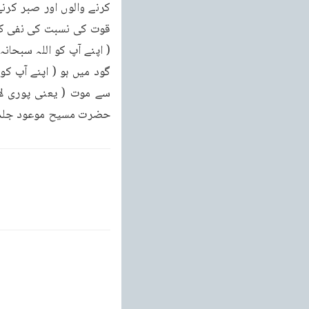
حضرت مسیح موعود جلد اول ص