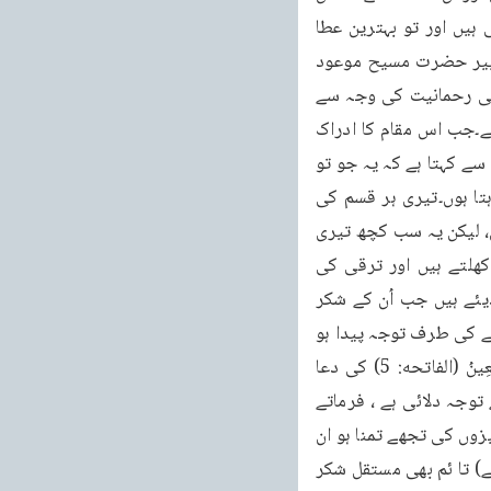
ہونے کے لئے التجا کرتا ہوں جو درخواست کرنے، مددمانگنے اور دعا کرنے پر ہی عطا کی جاتی ہیں اور تو بہترین عطا 
کرنے والا ہے۔“ (کرامات الصادقین روحانی خزائن جلد نمبر 7 صفحہ 119-120) (ترجمه از تغییر حضرت مسیح موعود 
جلد اول صفحہ 189) پس جب بندہ اللہ تعالیٰ کے احسانوں کو یاد کر کے جو اللہ تعالیٰ نے اپنی رحمانیت کی وجہ سے 
کئے ہیں اللہ تعالیٰ کا شکر گزار بنتا ہے تو یہ عبادت اور حقیقی عبد بننے کی طرف پہلا قدم ہے۔جب اس مقام کا ادراک 
ایک بندہ حاصل کر لیتا ہے تو پھر عبادت میں آگے بڑھنے کی کوشش ہوتی ہے۔پھر بندہ اپنے خدا سے کہتا ہے کہ یہ جو تو 
نے عبد بننے کے معیار حاصل کرنے کے مختلف معیار رکھے ہیں، اُن کو بھی میں حاصل کرنا چاہتا ہوں۔تیری ہر قسم کی 
نعمتوں سے بھی میں حصہ لینا چاہتا ہوں۔اپنی روحانی اور مادی ترقی کے مزید سامان چاہتا ہوں، لیکن یہ سب کچھ تیری 
مدد کے بغیر نہیں ہو سکتا۔پس میری مدد فرما اور پھر اللہ تعالیٰ کی مدد کے دروازے بھی کھلتے ہیں اور ترقی کی 
منزلیں بھی طے ہوتی ہیں۔تو فرمایا کہ اللہ تعالیٰ نے اپنی رحمانیت کی وجہ سے جو انعامات دیئے ہیں جب اُن کے شکر 
گزار بنو گے تو پھر عبادت کی طرف بھی توجہ پیدا ہو گی پھر اُس کی مدد کی طرف حاصل کرنے کی طرف توجہ پیدا ہو 
گی۔پس یہ ہے وہ بنیادی نقطہ اور روح جس کو سامنے رکھتے ہوئے ہمیں اِيَّاكَ نَعْبُدُ وَإِيَّاكَ نَسْتَعِينُ (الفاتحه: 5) کی دعا 
کرنی چاہئے۔پھر آپ اس بات کی وضاحت فرماتے ہوئے کہ اس دعا کی طرف کیوں اللہ تعالیٰ نے توجہ دلائی ہے ، فرماتے 
ہیں : اور ان آیات میں ان نعمتوں پر شکر کرنے کی ترغیب ہے جو تجھے دی جاتی ہیں اور جن چیزوں کی تجھے تمنا ہو ان 
کے لئے صبر کے ساتھ دعا کرنے اور کامل اور اعلیٰ چیزوں کی طرف شوق بڑھانے کی ( ترغیب ہے) تا ئم بھی مستقل شکر 