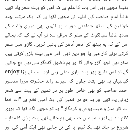
یقینا مجھے بھی اس بات کا علم ہے کہ امی کو بہت شعر یاد تھے۔
غالباً امام صاحب کی اہلیہ نے مجھے لکھا ہے کہ ایک مرتبہ چند 
خواتین کے ساتھ جماعتی دورے پر انہیں بھی میری والدہ کے 
ساتھ غالباً سیالکوٹ کے سفر کا موقع ملا تو آپ نے کہا کہ بجائے 
اس کے کہ ہم بیٹھ کر ادھر اُدھر کی باتیں کریں، گاڑی میں سفر 
کرتے ہوئے کار میں یا جو دین تھی، اس میں بیت بازی کرتے ہیں، 
سفر بھی اچھا گزر جائے گا اور ہم فضول گفتگو سے بھی بچ جائیں 
گے۔تو اس طرح پھر بیت بازی ہوتی رہی اور سب نے بڑا enjoy 
کیا۔یہاں یہ بھی بتاتا چلوں کہ میرے والد حضرت مرزا منصور 
احمد صاحب کو بھی خاص طور پر در تمین کے بہت سے شعر 
زبانی یاد تھے اور یہ جو در خمین کی ایک لمبی نظم ہے ”اے خدا 
اے کار ساز و عیب پوش و کردگار “ یہ تو مجھے لگتا تھا کہ پوری 
نظم یاد ہے اور سفر میں جب بھی ہم جاتے تھے بیت بازی کا مقابلہ 
شروع ہو جاتا تھا۔ایک ٹیم ابا کی بن جاتی تھی ایک اُمی کی اور 