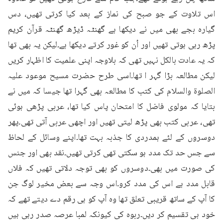
اس تلاوت کے جو صبح کی نماز کے بعد کیا کرتی تھیں، دس 
گیارہ بجے بھی میں نے دیکھا ہے گھنٹہ ڈیڑھ گھنٹہ قرآن کریم 
پڑھ رہی ہوتی تھیں اور اُن کو غور کرتے دیکھا ہے۔لیکن یہ بھی تھا 
کہ یہ عادت بالکل نہیں تھی کہ بلاوجہ اپنی علمیت کا اظہار کریں 
لیکن مطالعہ بڑا گہر ا تھا۔اسی طرح حضرت مسیح موعود علیہ 
الصلوۃ والسلام کی کتب کا مطالعہ بھی گہرا تھا جیسا کہ میں نے 
بتایا کہ مولوی فاضل کا امتحان پاس کیا تھا، عربی پڑھی ہوئی 
تھی، عربی کتب بھی پڑھ لیتی تھیں اور اچھی عربی آتی تھی۔پھر 
دوسروں کے لئے ہمدردی کا جذبہ بہت تھا۔اپنے وسائل کے لحاظ 
سے جس حد تک مدد ہو سکتی تھی کرتی تھیں۔نقد بھی اور جنس 
کی صورت میں بھی۔دوسروں کو بھی توجہ دلاتی تھیں کہ فلاں 
قابل مدد ہے اس کی مدد کرو۔اس وجہ سے بعض مخیر لوگ جن 
کا آپ کے ساتھ قریبی تعلق تھا وہ آپ کو ہی رقم دے دیتے تھے کہ 
خود ہی تقسیم کر دیں۔ربوہ کی کیونکہ لمبا عرصہ صدر رہی ہیں 