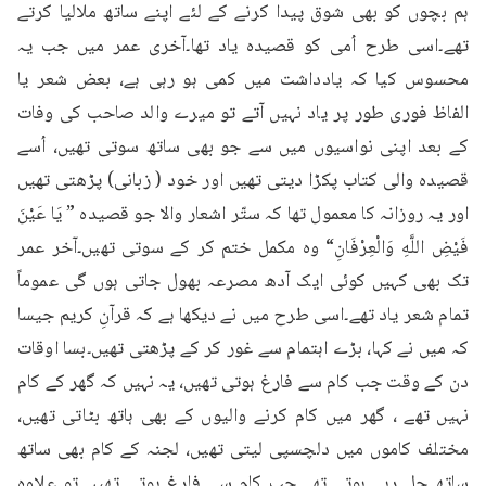
ہم بچوں کو بھی شوق پیدا کرنے کے لئے اپنے ساتھ ملالیا کرتے 
تھے۔اسی طرح اُمی کو قصیدہ یاد تھا۔آخری عمر میں جب یہ 
محسوس کیا کہ یادداشت میں کمی ہو رہی ہے، بعض شعر یا 
الفاظ فوری طور پر یاد نہیں آتے تو میرے والد صاحب کی وفات 
کے بعد اپنی نواسیوں میں سے جو بھی ساتھ سوتی تھیں، اُسے 
قصیدہ والی کتاب پکڑا دیتی تھیں اور خود ( زبانی) پڑھتی تھیں 
اور یہ روزانہ کا معمول تھا کہ ستّر اشعار والا جو قصیده ” يَا عَيْنَ 
فَيْضِ اللَّهِ وَالْعِرْفَانِ“ وہ مکمل ختم کر کے سوتی تھیں۔آخر عمر 
تک بھی کہیں کوئی ایک آدھ مصرعہ بھول جاتی ہوں گی عموماً 
تمام شعر یاد تھے۔اسی طرح میں نے دیکھا ہے کہ قرآنِ کریم جیسا 
کہ میں نے کہا، بڑے اہتمام سے غور کر کے پڑھتی تھیں۔بسا اوقات 
دن کے وقت جب کام سے فارغ ہوتی تھیں، یہ نہیں کہ گھر کے کام 
نہیں تھے ، گھر میں کام کرنے والیوں کے بھی ہاتھ بٹاتی تھیں، 
مختلف کاموں میں دلچسپی لیتی تھیں، لجنہ کے کام بھی ساتھ 
ساتھ چل رہے ہوتے تھے۔جب کام سے فارغ ہوتی تھیں تو علاوہ 