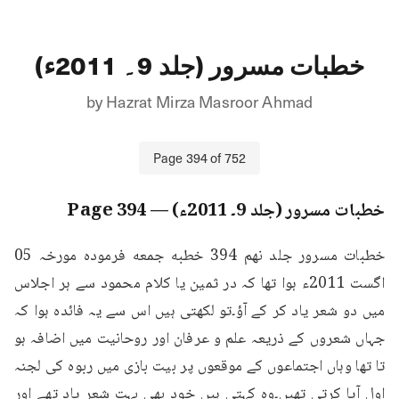
خطبات مسرور (جلد 9۔ 2011ء)
by
Hazrat Mirza Masroor Ahmad
Page
394
of
752
خطبات مسرور (جلد 9۔ 2011ء)
— Page
394
خطبات مسرور جلد نهم 394 خطبه جمعه فرمودہ مورخہ 05 
اگست 2011ء ہوا تھا کہ در ثمین یا کلام محمود سے ہر اجلاس 
میں دو شعر یاد کر کے آؤ۔تو لکھتی ہیں اس سے یہ فائدہ ہوا کہ 
جہاں شعروں کے ذریعہ علم و عرفان اور روحانیت میں اضافہ ہو 
تا تھا وہاں اجتماعوں کے موقعوں پر بیت بازی میں ربوہ کی لجنہ 
اول آیا کرتی تھیں۔وہ کہتی ہیں خود بھی بہت شعر یاد تھے اور 