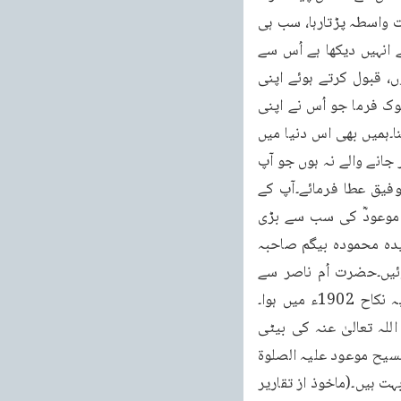
دیتا ہے۔میری والدہ کی وفات پر جو بیشمار تعزیتی خطوط آرہے ہیں اور جن سے اُن کا براہ راست واسطہ پڑتارہا، سب ہی 
اُن کے مختلف اوصاف کی تعریف لکھ رہے ہیں۔پس مختلف لوگوں کے یہ خطوط اور جو میں نے انہیں دیکھا ہے اُس سے 
امید ہے اور دعا ہے کہ اللہ تعالیٰ نے اُن کی اس دعا کو کہ میں رحمت کی تیری رِداء چاہتی ہوں، قبول کرتے ہوئے اپنی 
مغفرت اور رحمت کی چادر میں لپیٹ لیا ہو گا۔اے میرے پیارے خدا! تو میری والدہ سے وہ سلوک فرما جو اُس نے اپنی 
اس دعا میں تجھ سے چاہا اور ہم جو اُن کی اولاد ہیں ہمیں بھی اس مضمون کو سمجھنے والا بنا۔ہمیں بھی اس دنیا میں 
بھی اور مرنے کے بعد بھی اپنی رحمت کی چادر میں لپیٹے رکھنا اور ہم کبھی اُن توقعات سے دور جانے والے نہ ہوں جو آپ 
نے اپنی اولاد سے کیں۔بلکہ اللہ تعالیٰ اُن کی آئندہ نسلوں کو بھی اپنی رضا کے حصول کی توفیق عطا فرمائے۔آپ کے 
متعلق مختصراً لبعض باتوں کا بھی ذکر کر دیتا ہوں۔جیسا کہ میں نے کہا آپ حضرت مصلح موعودؓ کی سب سے بڑی 
بیٹی اور بچوں میں حضرت خلیفہ المسیح الثالث کے بعد دوسرے نمبر پر تھیں۔آپ حضرت سیدہ محمودہ بیگم صاحبہ 
جو حضرت ام ناصر کے نام سے جانی جاتی ہیں اُن کے بطن سے اکتوبر 1911ء میں پیدا ہوئیں۔حضرت اُم ناصر سے 
حضرت مصلح موعود رضی اللہ تعالیٰ عنہ کے نکاح کا واقعہ بھی مختصر بیان کر دیتا ہوں۔یہ نکاح 1902ء میں ہوا۔
حضرت اُمّم ناصر سیدہ محمودہ بیگم صاحبہ حضرت ڈاکٹر خلیفہ رشید الدین صاحب رضی اللہ تعالیٰ عنہ کی بیٹی 
تھیں۔حضرت خلیفہ رشید الدین صاحب وہ ہیں جن کی مالی قربانیوں کو دیکھتے ہوئے حضرت مسیح موعود علیہ الصلوۃ 
والسلام نے ایک دفعہ فرمایا تھا کہ اب یہ مالی قربانیاں نہ بھی کریں تو جو کر چکے ہیں وہ بھی بہت ہیں۔(ماخوذ از تقاریر 