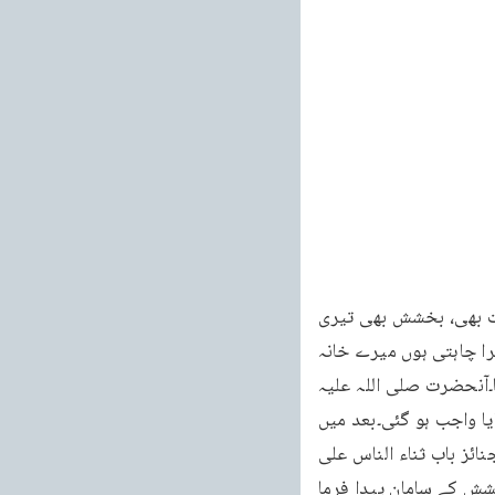
خطبات مسرور جلد نهم 389 خطبہ جمعہ فرمودہ مورخہ 05 اگست 2011ء محبت بھی، رحمت بھی، بخشش بھی تیری 
میں ہر آن تیری رضا چاہتی ہوں اطاعت میں اُس کی سبھی کچھ ہی کھو کر میں مالک کا بس آسرا چاہتی ہوں میرے خانہ 
دل میں بس تو ہی تو ہو میں رحمت کی تیری رداء چاہتی ہوں ایک مرتبہ ایک جنازہ گزر رہا تھا۔آنحضرت صلی اللہ علیہ 
وسلم صحابہ کے ساتھ وہاں کھڑے تھے ، صحابہ نے اُس مرنے والے کی تعریف کی تو آپ نے فرمایا واجب ہو گئی۔بعد میں 
یہ پوچھنے پر کہ کیا واجب ہو گئی ؟ آپ نے فرمایا۔جنت واجب ہو گئی ( صحیح بخاری کتاب الجنائز باب ثناء الناس علی 
المتین حدیث نمبر 1367) کیونکہ جس کی نیکیوں کی لوگ تعریف کریں اللہ تعالیٰ اس کی بخشش کے سامان پیدا فرما 