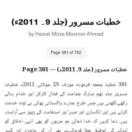
خطبات مسرور (جلد 9۔ 2011ء)
by
Hazrat Mirza Masroor Ahmad
Page
381
of
752
خطبات مسرور (جلد 9۔ 2011ء)
— Page
381
381 خطبه جمعه فرمودہ مورخہ 29 جولائی 2011ء خطبات 
مسرور جلد نهم مبارک جماعت کے فعال کارکن اور خدام بنائے 
رکھے۔لکھتی ہیں جس طرح ہمارے پاکستانی بھائی بے لوث خدمت 
کرتے ہیں اور انکساری اور صبر اور استقامت کے زیور سے آراستہ 
ہیں، دعا کریں کہ خدا تعالیٰ ہم عربوں کو بھی انہی اخلاق کو 
اپنانے کی توفیق عطا فرمائے۔یہ بھی اُن کی عاجزی اور کسر 