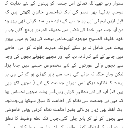
سنوار رہے تھے۔اللہ تعالیٰ اس جلسہ کو بہتوں کے لئے ہدایت کا 
موجب بنائے۔ا پھر مصر کی ایک نواحمدی خاتون لکھتی ہیں کہ 
قبل ازیں ایم۔ٹی۔ابے پر جلسے کے بارہ میں سنا کرتی تھی۔پھر وہ 
دن آیا جب میں خدا کے فضل سے حدیقہ المہدی پہنچ گئی جہاں 
خود خلیفۃ المسیح موجود تھے۔عالمی بیعت کے روز ہم میاں بیوی 
بیعت میں شامل نہ ہو سکے کیونکہ میرے خاوند کو اس احاطے 
میں جانے کے لئے کارڈ نہ دیا گیا اور مجھے چھوٹے بچوں کی وجہ 
سے بچوں والی عورتوں کے لئے مخصوص خیمے میں جانا پڑا۔
لیکن وہاں جگہ نہ ہونے کی وجہ سے باہر کھڑی ہو کر ٹی وی پر 
بیعت کا نظارہ دیکھا۔اس دوران جماعت کے لئے ( مجھے لکھ رہی 
ہیں کہ) آپ کے لئے دعائیں کرتی رہی۔اُس وقت مجھے احساس ہوا 
کہ میں نے جماعت سے نظام کی اطاعت کا سبق سیکھا ہے۔چنانچہ 
ایک لفظ بھی زبان پر لائے بغیر اطاعت نظام کرتی ہوئی خاموشی 
سے بچوں کو لے کر باہر چلی گئی۔جہاں تک نظم وضبط کا تعلق 
ہے تو اس کا انتظام کرنے والوں کے لئے دل سے دعا نکلتی ہے۔آپ 