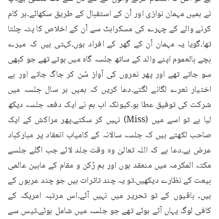
نے ہمیں مہمان نوازی اور اُن کے استقبال کے طریق سکھائے۔ہر کام 
کرنے والے کے چہرے کی مسکراہٹ سے اُن کے اخلاص کا پتہ چلتا 
تھا۔گویا یہ مہمان اُن کے گھر کے افراد ہوں۔کہتی ہیں کہ میرے 
بچے بالعموم اپنے والد کے ساتھ جلسہ گاہ میں ہوتے تھے جو کبھی 
سو جاتے تھے اور پھر نعروں کی آواز سُن کر جاگ جاتے اور بے 
اختیار نعرے لگانے لگتے۔دعا کریں کہ ہمیں ہر سال جلسہ میں 
شرکت کی توفیق عطا ہو۔کیونکہ اب ہم نے ایک دفعہ جلسہ دیکھ 
لیا ہے تو اسے میں (Miss) نہیں کر سکتے۔پھر مراکش کے ایک 
صاحب لکھتے ہیں کہ جلسہ سالانہ کے کامیاب انعقاد پر مبارکباد 
عرض ہے۔دعا ہے کہ اللہ تعالیٰ وہ وقت جلد لائے جب اگلے جلسے 
مکتہ المکرمہ میں منعقد ہوں اور ہم رُکن و مقام کے مابین عالمی 
بیعت کے نظارے دیکھیں۔تو یہ چند تاثرات ہیں جو چند عربوں کے 
ہیں، باقیوں کے تو تحریر میں نہیں آئے۔اس مرتبہ امریکہ کے 
کافی لوگ یہاں آئے ہوئے تھے جو جلسہ میں شامل ہوئے۔تیس سے 