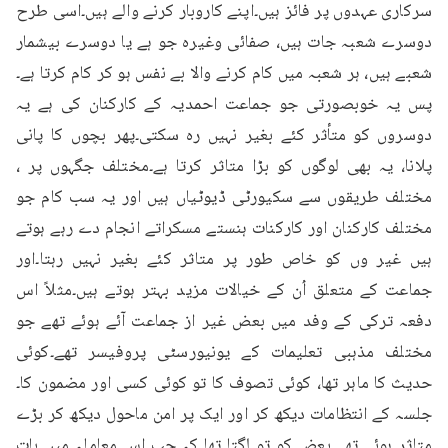
سرکاری عہدوں پر فائز ہیں۔اپنے کاروبار کرنے والے ہیں۔اسی طرح 
دوسرے شعبہ جات ہیں، صفائی وغیرہ جو ہے یا دوسرے بیشمار 
شعبے ہیں، ہر شعبہ میں کام کرنے والا بے نفس ہو کر کام کرتا ہے۔
پس یہ خوبصورتی جو جماعت احمدیہ کے کارکنان کی ہے یہ 
دوسروں کو متأثر کئے بغیر نہیں رہ سکتی۔پھر بچوں کا پانی 
پلانا، یہ بھی لوگوں کو بڑا متاثر کرتا ہے۔مختلف جگہوں پر ، 
مختلف طریقوں سے سکیورٹی ڈیوٹیاں ہیں اور یہ سب کام جو 
مختلف کارکنان اور کارکنات ہنستے مسکراتے انجام دے رہے ہوتے 
ہیں غیر وں کو خاص طور پر متاثر کئے بغیر نہیں رہتا۔اور 
جماعت کے متعلق اُن کے خیالات مزید بہتر ہوتے ہیں۔مثلاً اس 
دفعہ ترکی کے وفد میں بعض غیر از جماعت آئے ہوئے تھے جو 
مختلف مذہبی تعلیمات کے یونیورسٹی پروفیسر تھے۔کوئی 
حدیث کا ماہر تھا، کوئی تصوف کا تو کوئی کسی اور مضمون کا۔
جلسہ کے انتظامات دیکھ کر اور ایک پر امن ماحول دیکھ کر بڑے 
متاثر ہوئے تھے۔بعض کو تو لگتا تھا کہ جب اس معاملہ میں بات 