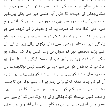
جماعتی نظام اور جلسہ کے انتظام سے متاثر ہوئے بغیر نہیں رہ 
سکتے۔بعض کے خیالات کا اظہار آپ جلسے میں سن چکے ہیں۔غیر 
احمدیوں کے تو تصور سے بھی یہ دور ہے ، باہر ہے کہ اتنے آرام 
سے، اتنے انتظامات، نہ صرف یہ کہ والنٹیئر ز کے ذریعہ سے ہو 
رہے ہیں بلکہ ایسے والنٹیئر ز کے ذریعہ سے ہو رہے ہیں جو عام 
زندگی میں مختلف پیشوں سے تعلق رکھنے والے ہیں۔اُن کے ہاں 
اتنے بڑے مجمعے ہوں تو سوال ہی پیدا نہیں ہوتا کہ انتظام ہو 
سکے بلکہ فتنہ پردازوں اور شیطان صفت لوگوں کا اتنا دخل ہو 
جاتا ہے کہ بعضوں کو امن سے رہنا ہی نصیب نہیں ہوتا۔ہمارے ہاں 
جب یہ سارے کام کرنے والے آرام سے کام کر رہے ہوتے ہیں تو یہ 
اُن کے لئے بہت متاثر کرنے والی چیز ہے کہ ایسے لوگ جن کا پیشہ 
مختلف ہے وہ جو کام کر رہے ہیں اُس سے اُن کا ڈور کا بھی 
واسطہ نہیں ہے۔مثلاً کھانا پکانے والے وہ لوگ ہیں کہ ان میں سے 
بعض یہاں اچھے بھلے عہدوں پر کام کرنے والے افسران ہیں۔اچھے 