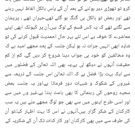
کرو تو تھوڑی دیر بولنے کے بعد اُن کے پاس بالکل الفاظ نہیں رہتے 
تھے اور بعض تو بالکل ہی گنگ ہو گئے تھے۔حیران تھے ، پریشان 
سے لگتے تھے کہ یہ کس قسم کے لوگ ہیں۔اُن پر کیونکہ ابھی اپنے 
معاشرے کا خوف ہے اس لئے بہر حال احمدیت قبول کرنے کی تو 
شاید ابھی انہیں جرات نہ ہو لیکن جلسہ کے بعد مجھے امید ہے کہ 
وہ مخالفین کو خود ہی جواب دینا شروع کر دیں گے، کم از کم 
حقیقت اُنہوں نے دیکھ لی ہے۔یہ بھی اللہ تعالیٰ کے فضلوں میں 
سے ایک بہت بڑا فضل ہے کہ اللہ تعالیٰ اس جلسہ کے ذریعہ سے 
غیروں کے شکوک و شبہات دور فرماتا ہے۔اور یہ جلسہ بعض 
سعید روحوں کی رہنمائی کا بھی باعث بنتا ہے۔غیر وں میں سے 
اور اسی طرح اپنوں میں سے بھی جو لوگ مجھے ملے ہیں یہ سب 
کارکنان کے شکر گزار ہیں۔اُنہوں نے اس کا بہت اظہار کیا۔تو اُن 
کی طرف سے میں بھی کارکنان اور کار کنات تک اُن کے شکریہ کے