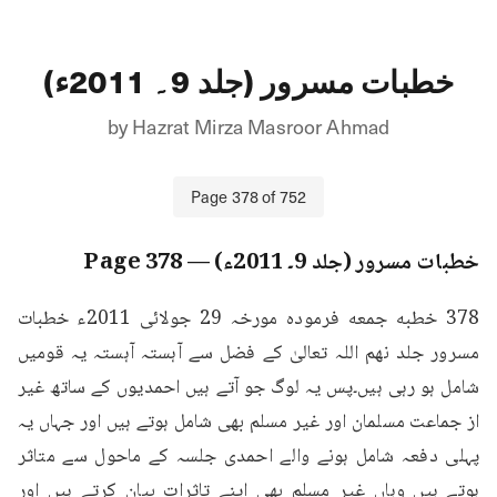
خطبات مسرور (جلد 9۔ 2011ء)
by
Hazrat Mirza Masroor Ahmad
Page
378
of
752
خطبات مسرور (جلد 9۔ 2011ء)
— Page
378
378 خطبه جمعه فرمودہ مورخہ 29 جولائی 2011ء خطبات 
مسرور جلد نهم اللہ تعالیٰ کے فضل سے آہستہ آہستہ یہ قومیں 
شامل ہو رہی ہیں۔پس یہ لوگ جو آتے ہیں احمدیوں کے ساتھ غیر 
از جماعت مسلمان اور غیر مسلم بھی شامل ہوتے ہیں اور جہاں یہ 
پہلی دفعہ شامل ہونے والے احمدی جلسہ کے ماحول سے متاثر 
ہوتے ہیں وہاں غیر مسلم بھی اپنے تاثرات بیان کرتے ہیں اور 