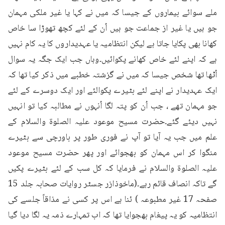
ملے سوائے بیماروں کے جیسا کہ میں نے کہا یا غیر ملکی مہمان 
جو ہیں یا غیر از جماعت جو ہیں اُن کے لئے کچھ تھوڑا سا خاص 
کھانا بھی پکایا جاتا ہے لیکن انتظامیہ یا عہدیداروں کا یہ کام نہیں 
ہے کہ اپنے لئے خاص کھانے پکوائیں۔وہاں جب ایک جگہ یہ سوال 
اُٹھا تھا شخص جیسا کہ میں نے گزشتہ خطبے میں ذکر کیا تھا کہ 
ایک عہدیدار نے اپنے لئے بٹیرے پکوالئے اور ایک دوسرے کے لئے 
جو مہمان تھے ، جب اُن کو پتہ لگا اُنہوں نے مطالبہ کیا تو انہیں 
نہیں دیئے گئے۔حضرت مسیح موعود علیہ الصلوۃ والسلام کے 
علم میں جب یہ آیا تو آپ نے فوری طور پر باورچی سے بٹیرے 
منگوا کر اس مہمان کو بھجوائے اور پھر حضرت مسیح موعود 
علیہ الصلوۃ والسلام نے فرمایا کہ کل سب کے لئے بٹیرے پکیں 
گے تاکہ انصاف قائم رہے۔(ماخوذازر جسٹر روایات صحابہ جلد 15 
صفحہ 17 غیر مطبوعہ ) ئنا ہے اس پر کسی نے مذاقاً جلسے کی 
انتظامیہ کو یہ پیغام بھجوایا تھا کہ اب تمہارے ذمہ یہ لگا دیا گیا 