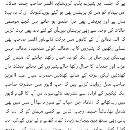
ہے کہ جلسہ پر بٹیرے پکایا کرو۔شاید افسر صاحب جلسہ سالانہ 
اس پیغام کو سن کر پریشان بھی ہو گئے ہوں۔کیونکہ ان کا یہ پہلا 
سال ہے اور پریشان بھی ذرا جلدی ہو جاتے ہیں کچھ موسمی 
حالات کی وجہ سے بھی پریشان ہیں۔اُن کے لئے دعا بھی بہت کریں 
کہ اللہ تعالیٰ اُن کے کاموں میں برکت ڈالے۔اور افسر صاحب بھی 
تسلی رکھیں کہ بٹیروں کا یہ مطالبہ کوئی سنجیدہ مطالبہ نہیں 
ہے۔لیکن بہر حال ہر ایک کو یہ خیال رکھنا چاہئے کہ مہمان کی 
عزت اور جذبات کا خیال رکھا جائے۔بٹیروں کی بجائے بیشک دال 
کھلائیں لیکن عزت کے ساتھ کھلائیں۔حضرت میاں عبد العزیز 
صاحب مغل روایت کرتے ہیں کہ جب لاہور میں حضرت صاحب 
ایک لیکچر کے ارادہ سے تشریف لائے۔سولہ دن آپ کا قیام لاہور 
میں رہا۔کھانے کا انتظام جن احباب کے سپر د تھا اُن میں میں بھی 
شامل تھا۔غالباً خلیفہ رجب الدین نے کسی مہمان کو کہ دیا کہ 
پانی بھی ساتھ پیو۔بیچارے زیادہ کھانا کھانے والے ہوں گے۔کہہ دیا 
کھانا کھائے جارہے ہو پانی بھی ساتھ پیو۔یہ بات کسی طرح 