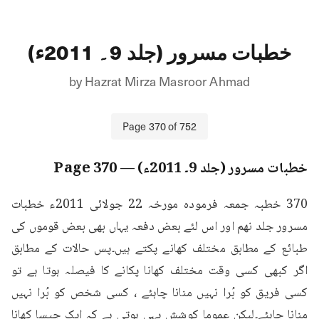
خطبات مسرور (جلد 9۔ 2011ء)
by
Hazrat Mirza Masroor Ahmad
Page
370
of
752
خطبات مسرور (جلد 9۔ 2011ء)
— Page
370
370 خطبہ جمعہ فرمودہ مورخہ 22 جولائی 2011ء خطبات 
مسرور جلد نهم اور اس لئے بعض دفعہ یہاں بھی بعض قوموں کی 
طبائع کے مطابق مختلف کھانے پکتے ہیں۔پس حالات کے مطابق 
اگر کبھی کسی وقت مختلف کھانا پکانے کا فیصلہ ہوتا ہے تو 
کسی فریق کو بُرا نہیں منانا چاہئے ، کسی شخص کو بُرا نہیں 
منانا چاہئے۔لیکن عموما کوشش یہی ہوتی ہے کہ ایک جیسا کھانا 