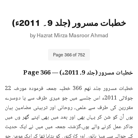
خطبات مسرور (جلد 9۔ 2011ء)
by
Hazrat Mirza Masroor Ahmad
Page
366
of
752
خطبات مسرور (جلد 9۔ 2011ء)
— Page
366
خطبات مسرور جلد نهم 366 خطبہ جمعہ فرمودہ مورخہ 22 
جولائی 2011ء اس جلسے میں جو میری طرف سے یا دوسرے 
مقررین کی طرف سے علمی، روحانی اور تربیتی مضامین بیان 
ہوں اُن کو شن کر یہاں بھی اور بعد میں بھی اپنے گھر وں میں 
جاکر عمل کرنے والے ہوں۔گزشتہ جمعہ میں میں نے ایک حدیث 
کے حوالے سے میز بانوں اور کارکنوں کو بتایا تھا کہ ایک مومن جو 