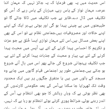
اس حدیث میں یہ بھی فرمایا کہ یہ جائز نہیں کہ مہمان اتنا 
عرصہ مہمان نواز کے پاس رہے، میزبان کے پاس رہے کہ اُس کو 
تکلیف میں ڈال دے۔ظاہر ہے جب تکلیف میں ڈالا جائے گا تو 
طبیعتوں میں بے چینی پیدا ہو گی اور ہوتی ہے۔ہر ایک کے اپنے 
اپنے حالات اور مصروفیات ہیں۔جماعتی نظام ہے تو اس کے بھی 
اپنے بعض مسائل ہیں۔اس لئے مہمان نوازی ایسا خُلق ہے جو عزت 
و تکریم کا احساس پیدا کرنے کے لئے ہے، آپس میں محبت پیدا 
کرنے کے لئے ہے، پیار و محبت کے جذبات پیدا کرنے کے لئے ہے۔
جب تکلیف پہنچانی شروع کی جائے پھر اس میں بال آنے شروع 
ہو جاتے ہیں۔جماعتی طور پر اجتماعی قیام گاہوں میں چاہے وہ 
مسجد کے ہالوں میں ہیں یا متفرق جگہوں پر ہیں ایک محدود 
وقت تک ٹھہرایا جا سکتا ہے۔اُس کے بعد حکومتی کارندوں کی 
بھی نظر ہوتی ہے کہ وہاں رہائش کا جو بھی انتظام ہے، اُس کے 
اندر رہتے ہوئے، شرائط پوری کرتے ہوئے انتظام ہو رہا ہے کہ نہیں۔
اس لئے خاص طور پر یورپ سے باہر سے آئے ہوئے مہمان اس بات 