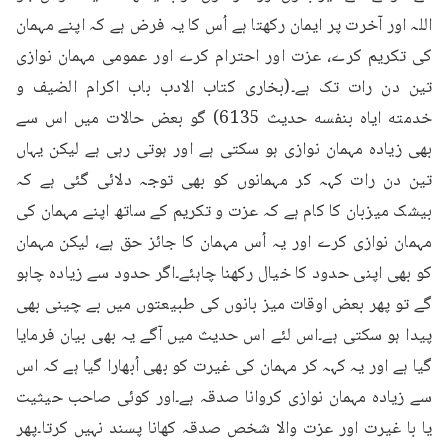
اللہ اور آخرت پر ایمان رکھتا ہے اُس کا یہ فرض ہے کہ اپنے مہمان 
کی تکریم کرے، عزت اور احترام کرے اور عمومی مہمان نوازی 
تین دن رات تک ہے۔(بخاری کتاب الادب باب اکرام الضيف و 
خدمته اياه بنفسه حدیث 6135) گو بعض حالات میں اس سے 
بھی زیادہ مہمان نوازی ہو سکتی ہے اور ہوتی رہی ہے لیکن یہاں 
تین دن رات کہہ کر مہمانوں کو بھی توجہ دلائی گئی ہے کہ 
بیشک میزبان کا کام ہے کہ عزت و تکریم کے ساتھ اپنے مہمان کی 
مہمان نوازی کرے اور یہ اُس مہمان کا جائز حق ہے، لیکن مہمان 
کو بھی اپنی حدود کا خیال رکھنا چاہئے۔اگر حدود سے زیادہ چاہو 
گے تو پھر بعض اوقات میز بانوں کی طبیعتوں میں بے چینی بھی 
پیدا ہو سکتی ہے۔اس لئے اس حدیث میں آگے یہ بھی بیان فرمایا 
گیا ہے اور یہ کہہ کر مہمان کی غیرت کو بھی اُبھارا گیا ہے کہ اس 
سے زیادہ مہمان نوازی کروانا صدقہ ہے۔اور کوئی صاحب حیثیت 
یا با غیرت اور عزت والا شخص صدقہ کھانا پسند نہیں کرتا۔پھر 