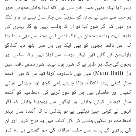
بہتر تھا لیکن ہمیں حسن ظن سے بھی کام لینا چاہئے۔عمومی طور 
پر جب سے میں نے لجنہ کو تقریباً تین چار سال پہلے یہ وار ننگ 
دی تھی کہ اگر شور کیا تو ان کا جلسہ نہیں ہو گا، بہتری کی 
طرف بہت زیادہ رجحان ہے۔ایک نقص اس وجہ سے بھی پیدا ہوا 
کہ اس دفعہ بچوں کو بھی ایک ہی ہال میں بٹھا دیا گیا۔گو 
پارٹیشن کی گئی تھی لیکن پردے سے آواز نہیں رک سکتی اور 
بچوں کی جگہ پر ظاہر ہے کہ شور ہوتا ہے۔یہ شور بعض دفعہ مین 
ہال (Main Hall) میں بھی ڈسٹرب کرتا تھا۔اس کا بھی آئندہ 
سال کوئی بہتر انتظام ہونا چاہئے۔باقی کچھ اور چھوٹی موٹی 
کمیاں اور خامیاں ہیں جن کو دور کرنے کی انتظامیہ کو آئندہ 
سال کوشش کرنی چاہئے اور لوگوں سے پوچھنا چاہئے کہ اگر 
انہوں نے کوئی چیز دیکھی ہے تو بتائیں تا کہ آئندہ سال بہتر 
انتظامات ہو سکیں۔جلسے کی لال کتاب میں یہ درج کریں اور ان 
کی بہتری کے بارے میں جلسہ سالانہ کی جو کمیٹی ہے وہ غور 