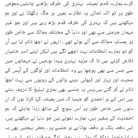
کرے۔ہمارے قدم ہمیشہ بہتری کی طرف بڑھنے چاہئیں۔عمومی 
طور پر تو اللہ تعالیٰ یہ نظارے ہمیں ہر جگہ دکھاتا ہے اور ہم 
دیکھتے ہیں کہ بہتری کی طرف قدم بڑھ رہے ہیں اور جو غیر 
مہمان جرمنی سے بھی اور دنیا کے مختلف ممالک سے خاص طور 
پر ہمسایہ ممالک سے آئے ہوئے تھے ، انہوں نے اچھا تاثر لیا ہے، اُن 
کو تو ہمارے انتظامات بہت اچھے لگے ہیں لیکن اپنے اندر خامیاں 
تلاش کرتے ہیں تا کہ مزید بہتری پیدا ہو۔میں نے مہمانوں میں 
سے جس سے بھی پوچھا ہے وہ انتظامات اور لوگوں کے آپس کے 
محبت اور پیار اور ڈیوٹی دینے والوں کے رویوں سے بہت اچھا 
تاثر لے کر گئے ہیں۔پس یہ جلسے بھی ہماری تبلیغ کا ذریعہ بنتے 
ہیں اس لئے ہر احمدی کو جیسا کہ میں ہمیشہ کہا کرتا ہوں کہ ان 
دنوں میں خاص طور پر اس سوچ کے ساتھ رہنا چاہئے کہ ہم 
احمدیت کے سفیر ہیں، ہمارے نمونے ہیں جو دنیا نے دیکھتے ہیں۔
اس دفعہ بلکہ ہر دفعہ ہوتا ہے ہر جلسے پر ، بعض بیعتیں بھی یہ 
سارا ماحول دیکھ کر ہوئی ہیں۔بعض لوگ جو قریب تھے انہوں نے 