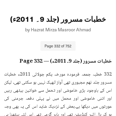
خطبات مسرور (جلد 9۔ 2011ء)
by
Hazrat Mirza Masroor Ahmad
Page
332
of
752
خطبات مسرور (جلد 9۔ 2011ء)
— Page
332
332 خطبہ جمعہ فرمودہ مورخہ یکم جولائی 2011ء خطبات 
مسرور جلد نهم مجبوری تھی آواز ٹھیک نہیں ہو سکتی تھی، لیکن 
اس کے باوجود بڑی خاموشی اور تحمل سے خواتین بیٹھی رہیں 
اور اتنی خاموشی اور محمل میں نے پہلی دفعہ جرمنی کی 
عورتوں میں دیکھا ہے۔بعض کے نزدیک شاید اس کی یہ بھی وجہ 
ہو کہ ہال ائیر کنڈیشن تھے اور باہر گرمی تھی اس لئے بیٹھنا ہی 