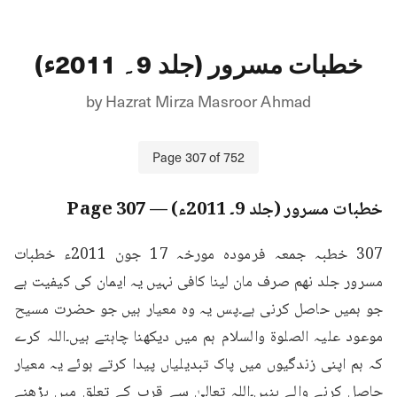
خطبات مسرور (جلد 9۔ 2011ء)
by
Hazrat Mirza Masroor Ahmad
Page
307
of
752
خطبات مسرور (جلد 9۔ 2011ء)
— Page
307
307 خطبہ جمعہ فرمودہ مورخہ 17 جون 2011ء خطبات 
مسرور جلد نهم صرف مان لینا کافی نہیں یہ ایمان کی کیفیت ہے 
جو ہمیں حاصل کرنی ہے۔پس یہ وہ معیار ہیں جو حضرت مسیح 
موعود علیہ الصلوۃ والسلام ہم میں دیکھنا چاہتے ہیں۔اللہ کرے 
کہ ہم اپنی زندگیوں میں پاک تبدیلیاں پیدا کرتے ہوئے یہ معیار 
حاصل کرنے والے بنیں۔اللہ تعالیٰ سے قرب کے تعلق میں بڑھنے 