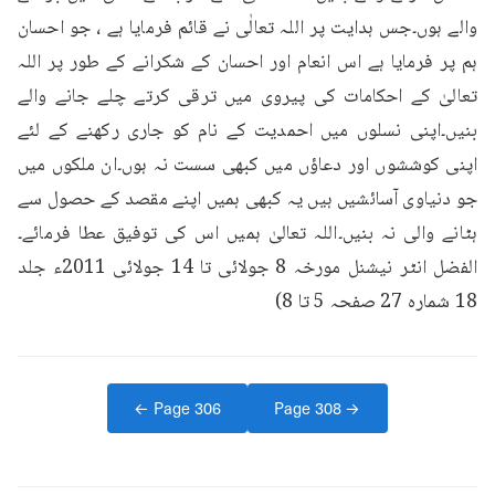
والے ہوں۔جس ہدایت پر اللہ تعالٰی نے قائم فرمایا ہے ، جو احسان 
ہم پر فرمایا ہے اس انعام اور احسان کے شکرانے کے طور پر اللہ 
تعالیٰ کے احکامات کی پیروی میں ترقی کرتے چلے جانے والے 
بنیں۔اپنی نسلوں میں احمدیت کے نام کو جاری رکھنے کے لئے 
اپنی کوششوں اور دعاؤں میں کبھی سست نہ ہوں۔ان ملکوں میں 
جو دنیاوی آسائشیں ہیں یہ کبھی ہمیں اپنے مقصد کے حصول سے 
ہٹانے والی نہ بنیں۔اللہ تعالیٰ ہمیں اس کی توفیق عطا فرمائے۔
الفضل انٹر نیشنل مورخہ 8 جولائی تا 14 جولائی 2011ء جلد 
18 شمارہ 27 صفحہ 5 تا 8)
← Page
306
Page
308
→