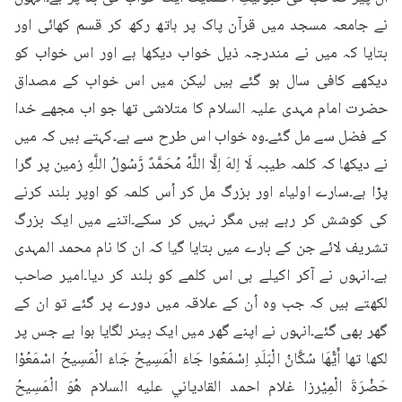
نے جامعہ مسجد میں قرآن پاک پر ہاتھ رکھ کر قسم کھائی اور 
بتایا کہ میں نے مندرجہ ذیل خواب دیکھا ہے اور اس خواب کو 
دیکھے کافی سال ہو گئے ہیں لیکن میں اس خواب کے مصداق 
حضرت امام مہدی علیہ السلام کا متلاشی تھا جو اب مجھے خدا 
کے فضل سے مل گئے۔وہ خواب اس طرح سے ہے۔کہتے ہیں کہ میں 
نے دیکھا کہ کلمہ طیبہ لَا اِلهَ اِلَّا اللَّهُ مُحَمَّدٌ رَّسُولُ اللَّهِ زمین پر گرا 
پڑا ہے۔سارے اولیاء اور بزرگ مل کر اُس کلمہ کو اوپر بلند کرنے 
کی کوشش کر رہے ہیں مگر نہیں کر سکے۔اتنے میں ایک بزرگ 
تشریف لائے جن کے بارے میں بتایا گیا کہ ان کا نام محمد المہدی 
ہے۔انہوں نے آکر اکیلے ہی اس کلمے کو بلند کر دیا۔امیر صاحب 
لکھتے ہیں کہ جب وہ اُن کے علاقہ میں دورے پر گئے تو ان کے 
گھر بھی گئے۔انہوں نے اپنے گھر میں ایک بینر لگایا ہوا ہے جس پر 
لکھا تھا أَيُّهَا سُكَّانُ الْبَلَدِ اِسْمَعُوا جَاءَ الْمَسِيحُ جَاءَ الْمَسِيحُ اسْمَعُوْا 
حَضْرَةَ الْمِيْرزا غلام احمد القادياني عليه السلام هُوَ الْمَسِيحُ 