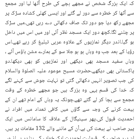
کہ ایک بزرگ شخص نے مجھے بچے کی طرح اُٹھا لیا اور مجمع 
سے اُٹھا کر خطرہ سے دور لے گئے اور ایسی کھلی کشادہ سڑک پر 
مجھے رکھ دیا جو دور تک صاف دکھائی دے رہی تھی۔میں سڑک 
پر چلنے لگا۔کچھ دور ایک مسجد نظر آئی اور میں اس میں داخل 
ہو گیا۔اندر دیگر نمازیوں کے علاوہ عربی تبلیغ کر رہے تھے۔اس 
رؤیا کے بعد جب وہ وہاں بو بو جلا سو کے ہمارے مشن ہاؤس آئے ، 
وہاں سفید مسجد بھی دیکھی اور نمازیوں کو بھی دیکھا۔دو 
پاکستانی بھی دیکھے۔حضرت مسیح موعود علیہ الصلوۃ والسلام 
کی جب تصویر انہیں دکھائی گئی تو نہایت جوش سے کہنے لگے 
کہ خدا کی قسم یہی وہ بزرگ ہیں جو مجھے خطرہ کے وقت 
مجمع سے بچا کر لے گئے تھے۔چونکہ یہ وہاں کے امام تھے ان کے 
بیعت کرنے کی وجہ سے گاؤں میں کافی تعداد میں افراد نے 
احمدیت قبول کی۔پھر سینیگال کے علاقہ کا سامانس میں ایک 
پیر صاحب نے بیعت کی ہے۔اُن کے ماننے والے 132 مقامات پر ہیں۔
ان پیر صاحب کی قبولیتِ احمدیت ایک خواب کی بنا پر ہے۔انہوں 