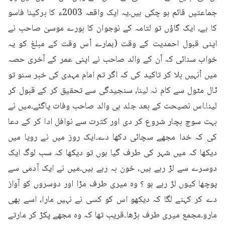
جماعتیں قائم ہو چکی ہیں۔یہ ایک واقعہ 2003ء کا برکینا فاسو 
کا ہے، ایک گاؤں تو لتامہ کے نوجوان کا بورے موسیٰ صاحب نے 
اپنی قبول احمدیت کے وقت (ہمارے اُس وقت کے مبلغ کو یہ 
خواب سنائی کہ اُن کے والد صاحب نے اپنی عمر کے آخری حصہ 
میں اُنہیں بلا کر تاکید کی کہ اگر تم امام مہدی کی خبر سنو تو 
ٹال مٹول سے کام نہ لینا، سنجیدگی سے تحقیق کر کے قبول کر 
لینا۔اس نصیحت کے بعد جلد ہی والد صاحب وفات پاگئے۔میں نے 
بہت سوچ بچار شروع کر دی اور کثرت سے نوافل ادا کر کے دعا 
کی کہ خدا مجھے سچائی دکھا دے۔ایک روز میں نے رویا میں 
دیکھا کہ میں شہر کی طرف گیا ہوں تو دیکھا کہ سب لوگ ایک 
دوسرے سے لڑ رہے ہیں، خون بہ رہے ہیں۔میں نے ایک آدمی سے 
پوچھا کیوں لڑ رہے ہو ؟ وہ میری طرف مڑا اور دوسروں کو آواز 
دے کر کہنے لگا کہ دیکھو اس کو کسی نے نہیں مارا، اسے بھی 
مارو۔مجمع میری طرف بڑھا۔قریب تھا کہ وہ مجھے پکڑ کر مارتے 