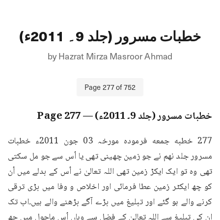
خطبات مسرور (جلد 9۔ 2011ء)
by
Hazrat Mirza Masroor Ahmad
Page
277
of
752
خطبات مسرور (جلد 9۔ 2011ء)
— Page
277
277 خطبه جمعه فرمودہ مورخہ 03 جون 2011ء خطبات 
مسرور جلد نهم نے جو زمین چھینی تھی یا اُس سے جو مل سکتی 
تھی وہ تو ایک ایکڑ زمین تھی اللہ تعالیٰ نے اُس کے بدلے میں اُن 
کو چھ ایکٹر زمین عطا فرمائی اور اخلاص و وفا میں بڑی ترقی 
کرنے والے ہو گئے اور تبلیغ میں بڑے آگے بڑھنے والے ہیں۔اب تک 
ان کی تبلیغ سے اللہ تعالیٰ کے فضل سے وہاں اُس ماحول میں چھ 