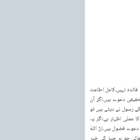
263 خطبہ جمعہ فرمودہ مورخہ 27 مئی 2011ء خطبات مسرور جلد نهم حقیقت میں کوئی فائدہ نہیں۔کامل اطاعت 
دکھاؤ گے تو تبھی سمجھا جائے گا کہ یہ دعوے کہ ہم ہر طرح سے مر مٹنے کے لئے تیار ہیں حقیقی دعوے ہیں۔اگر اُن 
احکامات کی پابندی نہیں اور اُن احکامات پر عمل کرنے کی کوشش نہیں جو اللہ تعالیٰ اور اُس کے رسول نے دیئے ہیں تو 
بسا اوقات بڑے بڑے دعوے بھی غلط ثابت ہوتے ہیں۔پس اصل چیز اس پہلو سے کامل اطاعت کا عملی اظہار ہے۔اگر یہ 
عملی اظہار نہیں اور بظاہر چھوٹے چھوٹے معاملات جو ہیں اُن میں بھی عملی اظہار نہیں تو پھر دعوے فضول ہیں۔اِنَّ اللهَ 
خَبِيرٌ بِمَا تَعْمَلُونَ کہہ کر یہ واضح فرما دیا کہ انسانوں کو دھو کہ دیا جا سکتا ہے لیکن اللہ تعالیٰ جو ہر چیز کی خبر 