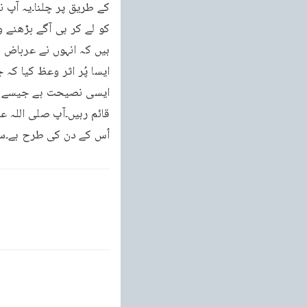
اُس کے دن کی طرح ہے۔س