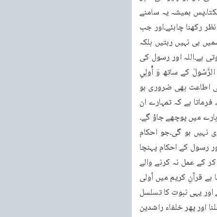
رکھنے والا ہے، ہر مخفی اور ظاہر عمل اُس کے سامنے ہے، اس لئے اُس کو دھو کہ نہیں دیا جاسکتا۔پس ہمیشہ یہ سامنے 
رہے کہ اللہ تعالیٰ ہمیں ہر وقت دیکھ رہا ہے۔اور ایک حقیقی مومن کو اس بات کو ہمیشہ پیش نظر رکھنا چاہئے۔اور جب 
ایک انسان کو اس بات پر یقین قائم ہو جاتا ہے کہ اللہ تعالیٰ ہمیں دیکھ رہا ہے تو پھر صرف قسمیں ہی نہیں رہتیں بلکہ 
دستور کے مطابق اطاعت کا اظہار ہوتا ہے۔ہر معروف فیصلے کی کامل اطاعت کے ساتھ تعمیل ہوتی ہے۔اللہ اور رسول کی 
اطاعت بجالانے کے لئے انسان حریص رہتا ہے۔اُس کے لئے کوشش کرتا ہے۔اَطِيْعُوا اللهَ وَ اَطِيْعُوا الرَّسُولَ کے ساتھ وَ أُولِي 
الْأَمْرِ مِنكُم بھی یعنی امیر اور نظام جماعت کی اطاعت بھی ضروری ہو جاتی ہے۔خلیفہ وقت کی اطاعت بھی ضروری ہو 
جاتی ہے۔پھر اللہ تعالیٰ اُن لوگوں کو جو یہ کامل اطاعت نہیں دکھاتے اور اپنی مرضی کرتے ہیں، فرماتا ہے کہ تمہارے ان 
 بارے میں پوچھے جاؤ گے۔
رسول سے اس کے بارے میں کوئی سوال نہیں کیا جائے گا۔اللہ کے رسول پر اس کی ذمہ داری نہیں ہو گی۔جو احکام 
شریعت تھے وہ اللہ کے رسول نے پہنچا دیئے اور پھر رسول کی اتباع میں خلیفہ وقت نے اللہ اور رسول کے احکام پہنچا 
دیئے۔پس نصیحت کرنے والے، شریعت کے احکام دینے والوں نے تو اپنا کام کر دیا۔اُن پر عمل نہ کر کے عمل نہ کرنے والے 
جوابدہ ہیں۔یہاں جو میں رسول کے ساتھ خلیفہ کی بات بھی جوڑ رہا ہوں تو ایک تو میں نے بتایا ہے قرآنِ کریم میں اُولی 
الأمرِ مِنْكُم آتا ہے۔دوسرے خلافت راشدہ جو ہے وہ رسول کے کام کو ہی آگے بڑھانے کے لئے آتی ہے اور یہی نبوت کا تسلسل 
ہے۔آنحضرت صلی اللہ علیہ وسلم نے ایک دفعہ نصیحت فرماتے ہوئے فرمایا کہ میری سنت پر چلنا اور پھر خلفاء راشدین 