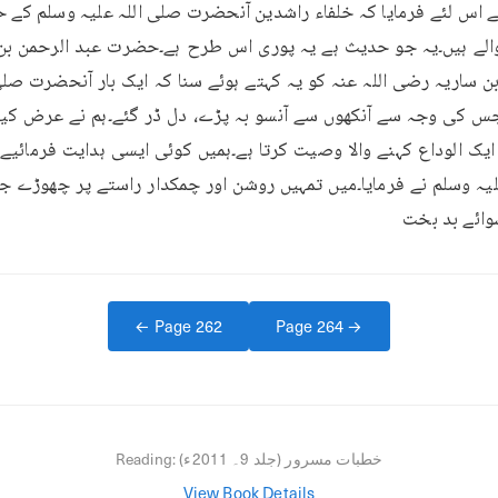
وائے بد بخت
← Page
262
Page
264
→
خطبات مسرور (جلد 9۔ 2011ء)
Reading:
View Book Details