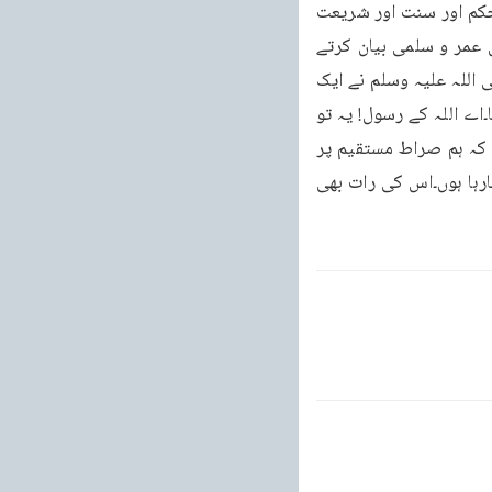
کے طریق پر چلنا۔یہ آپ نے اس لئے فرمایا کہ خلفاء راشدین آنحضرت صلی اللہ علیہ وسلم کے حکم اور سنت اور شریعت 
کو لے کر ہی آگے بڑھنے والے ہیں۔یہ جو حدیث ہے یہ پوری اس طرح ہے۔حضرت عبد الرحمن بن عمر و سلمی بیان کرتے 
ہیں کہ انہوں نے عرباض بن ساریہ رضی اللہ عنہ کو یہ کہتے ہوئے سنا کہ ایک بار آنحضرت صلی اللہ علیہ وسلم نے ایک 
ایسا پُر اثر وعظ کیا کہ جس کی وجہ سے آنکھوں سے آنسو بہ پڑے، دل ڈر گئے۔ہم نے عرض کیا۔اے اللہ کے رسول! یہ تو 
ایسی نصیحت ہے جیسے ایک الوداع کہنے والا وصیت کرتا ہے۔ہمیں کوئی ایسی ہدایت فرمائیے کہ ہم صراط مستقیم پر 
قائم رہیں۔آپ صلی اللہ علیہ وسلم نے فرمایا۔میں تمہیں روشن اور چمکدار راستے پر چھوڑے جارہا ہوں۔اس کی رات بھی 