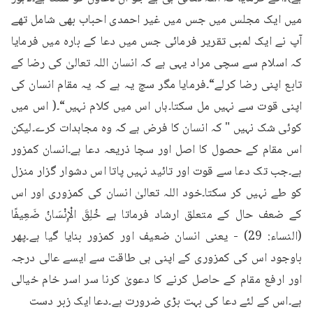
میں ایک مجلس میں جس میں غیر احمدی احباب بھی شامل تھے 
آپ نے ایک لمبی تقریر فرمائی جس میں دعا کے بارہ میں فرمایا 
کہ اسلام سے سچی مراد یہی ہے کہ انسان اللہ تعالیٰ کی رضا کے 
تابع اپنی رضا کرلے“۔فرمایا مگر سچ یہ ہے کہ یہ مقام انسان کی 
اپنی قوت سے نہیں مل سکتا۔ہاں اس میں کلام نہیں“۔( اس میں 
کوئی شک نہیں " کہ انسان کا فرض ہے کہ وہ مجاہدات کرے۔لیکن 
اس مقام کے حصول کا اصل اور سچا ذریعہ دعا ہے۔انسان کمزور 
ہے۔جب تک دعا سے قوت اور تائید نہیں پاتا اس دشوار گزار منزل 
کو طے نہیں کر سکتا۔خود اللہ تعالیٰ انسان کی کمزوری اور اس 
کے ضعف حال کے متعلق ارشاد فرماتا ہے خُلِقَ الْإِنْسَانُ ضَعِيفًا 
(النساء: 29) - یعنی انسان ضعیف اور کمزور بنایا گیا ہے۔پھر 
باوجود اس کی کمزوری کے اپنی ہی طاقت سے ایسے عالی درجہ 
اور ارفع مقام کے حاصل کرنے کا دعویٰ کرنا سر اسر خام خیالی 
ہے۔اس کے لئے دعا کی بہت بڑی ضرورت ہے۔دعا ایک زبر دست