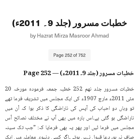
خطبات مسرور (جلد 9۔ 2011ء)
by
Hazrat Mirza Masroor Ahmad
Page
252
of
752
خطبات مسرور (جلد 9۔ 2011ء)
— Page
252
خطبات مسرور جلد نهم 252 خطبہ جمعہ فرمودہ مورخہ 20 
مئی 2011ء مارچ 1907ء کی ایک مجلس میں تشریف فرما تھے 
تو وہاں دو احباب کی آپس کی ناراضگی کا ذکر ہوا کہ اُن میں 
ناراضگی ہو گئی ہے۔اس بارہ میں بھی آپ نے مختلف نصائح اُس 
مجلس میں فرما ئیں اور پھر یہ بھی فرمایا کہ: ”جب تک سینہ 
صاف نہ ہو، دعا قبول نہیں ہوتی۔اگر کسی دنیوی معاملہ میں ایک 