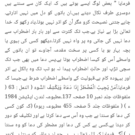
فرمایا ” بعض لوگ ایسے ہوتے ہیں کہ ایک کان سے سنتے ہیں 
دوسری طرف نکال دیتے ہیں۔ان باتوں کو دل میں نہیں اتارتے۔
چاہے جتنی نصیحت کرو مگر اُن کو اثر نہیں ہوتا۔یاد رکھو کہ خدا 
تعالیٰ بڑا بے نیاز ہے۔جب تک کثرت سے اور بار بار اضطراب سے 
دعا نہیں کی جاتی وہ پر واہ نہیں کرتا۔دیکھو کسی کی بیوی یا 
بچہ بہار ہو یا کسی پر سخت مقدمہ آجاوے تو ان باتوں کے 
واسطے اُس کو کیسا اضطراب ہوتا ہے۔پس دعا میں بھی جب تک 
سچی تڑپ اور حالتِ اضطراب پیدا نہ ہو تب تک وہ بالکل بے اثر 
اور بیہودہ کام ہے۔قبولیت کے واسطے اضطراب شرط ہے۔جیسا کہ 
فرمایا۔آمَنْ يُجِيبُ الْمُضْطَرَّ إِذَا دَعَاهُ وَيَكْشِفُ السُّوءَ ( النمل : 63 ( 
ملفوظات جلد نمبر 10 صفحہ 137۔مطبوعہ لندن، ایڈیشن 1984 
ء ) ( ملفوظات جلد 5 صفحہ 455 مطبوعہ ربوہ) (کہ کون کسی 
کی دعا کو سنتا ہے جب وہ اُس سے دعا کرتا ہے اور تکلیف کو دور 
کر دیتا ہے۔کسی بے کس کی دعا اور مضطر کی دعا کو وہ سنتا 
ہے)۔آگے فرمایا کہ اللہ تعالیٰ ہی ہے جو ان دعاؤں کو سنتا ہے۔لاہور 