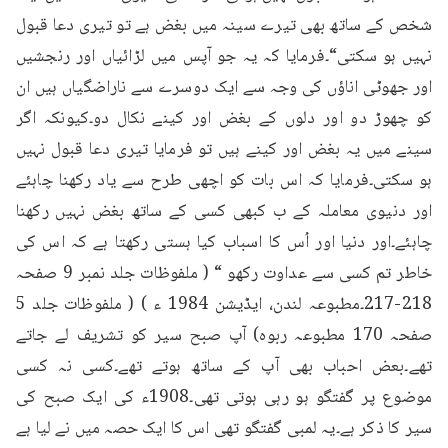
شخص کے ساتھ بھی تیرے سینہ میں بغض ہے تو تیری دعا قبول 
نہیں ہو سکتی“۔فرمایا کہ یہ جو آپس میں لڑائیاں اور رنجشیں 
اور جھوٹی اناؤں کی وجہ سے ایک دوسرے سے ناراضگیاں ہیں ان 
کو چھوڑ دو اور دلوں کے بغض اور کینے نکال دو۔کیونکہ اگر 
سینے میں یہ بغض اور کینے ہیں تو فرمایا تیری دعا قبول نہیں 
ہو سکتی۔فرمایا کہ اس بات کو اچھی طرح سے یاد رکھنا چاہئے 
اور دنیوی معاملہ کے ب کبھی کسی کے ساتھ بغض نہیں رکھنا 
چاہئے۔اور دنیا اور اُس کا اسباب کیا ہستی رکھتا ہے کہ اس کی 
خاطر تم کسی سے عداوت رکھو “ ( ملفوظات جلد نمبر 9 صفحہ 
218-217۔مطبوعہ لندن، ایڈیشن 1984 ء ) ( ملفوظات جلد 5 
صفحہ 170 مطبوعہ ربوہ) آپ صبح سیر کو تشریف لے جاتے 
تھے۔بعض احباب بھی آپ کے ساتھ ہوتے تھے۔کسی نہ کسی 
موضوع پر گفتگو ہو رہی ہوتی تھی۔1908ء کی ایک صبح کی 
سیر کا ذکر ہے۔یہ لمبی گفتگو تھی اس کا ایک حصہ میں نے لیا ہے 