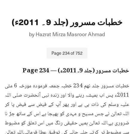
خطبات مسرور (جلد 9۔ 2011ء)
by
Hazrat Mirza Masroor Ahmad
Page
234
of
752
خطبات مسرور (جلد 9۔ 2011ء)
— Page
234
خطبات مسرور جلد نهم 234 خطبہ جمعہ فرمودہ مورخہ 6 مئی 
2011ء پس اب ہمیشہ رہنے والا اور زندہ نبی آنحضرت صلی اللہ 
علیہ وسلم کی ذات ہی ہے اور پھر آپ کے فیض سے فیض پا کر 
اللہ تعالیٰ نے جس مسیح و مہدی کو بھیجا ہے اس کے ساتھ جڑ نا 
ضروری ہے۔اللہ تعالیٰ ہمیں حقیقی رنگ میں اس تعلق کو مضبوط 
سے مضبوط تر کرتے چلے جانے کی توفیق عطا فرمائے۔اللہ تعالیٰ 