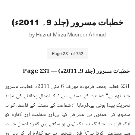
خطبات مسرور (جلد 9۔ 2011ء)
by
Hazrat Mirza Masroor Ahmad
Page
231
of
752
خطبات مسرور (جلد 9۔ 2011ء)
— Page
231
231 خطبہ جمعہ فرمودہ مورخہ 6 مئی 2011ء خطبات مسرور 
جلد نهم ہے“۔شفاعت کے مسئلے سے نیک اعمال بجالانے کی مزید 
تحریک پیدا ہوتی ہے۔فرمایا ”: شفاعت کے مسئلہ کے فلسفہ کو نہ 
سمجھ کر احمقوں نے اعتراض کیا ہے۔اور شفاعت اور کفارہ کو 
ایک قرار دیا۔حالانکہ یہ ایک نہیں ہو سکتے ہیں۔کفارہ اعمال حسنہ 
سے مستغنی کرتا ہے“۔( فلاں شخص نے جو کفارہ ادا کر دیا اور 