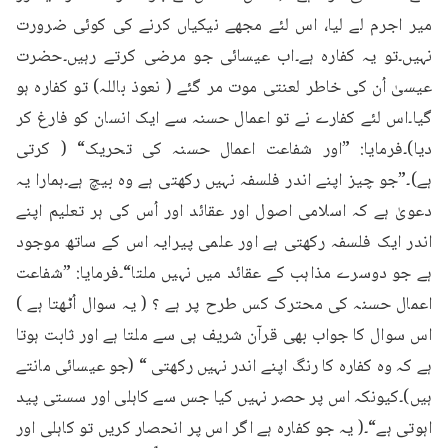
میر اجرم لے لیا، اس لئے مجھے نیکیاں کرنے کی کوئی ضرورت 
نہیں۔تو یہ کفارہ ہے۔اب عیسائی جو مرضی کرتے رہیں۔حضرت 
عیسیٰ اُن کی خاطر لعنتی موت مر گئے ( نعوذ باللہ) تو کفارہ ہو 
گیا۔اس لئے کفارے نے تو اعمال حسنہ سے ایک انسان کو فارغ کر 
دیا)۔فرمایا: ”اور شفاعت اعمال حسنہ کی تحریک“ ( کرتی 
ہے)۔”جو چیز اپنے اندر فلسفہ نہیں رکھتی ہے وہ بیچ ہے۔ہمارا یہ 
دعویٰ ہے کہ اسلامی اصول اور عقائد اور اُس کی ہر تعلیم اپنے 
اندر ایک فلسفہ رکھتی ہے اور علمی پیرایہ اس کے ساتھ موجود 
ہے جو دوسرے مذاہب کے عقائد میں نہیں ملتا“۔فرمایا: ”شفاعت 
اعمال حسنہ کی محترک کس طرح پر ہے ؟ ( یہ سوال اُٹھتا ہے ) 
اس سوال کا جواب بھی قرآن شریف ہی سے ملتا ہے اور ثابت ہوتا 
ہے کہ وہ کفارہ کا رنگ اپنے اندر نہیں رکھتی “ (جو عیسائی مانتے 
ہیں)۔کیونکہ اس پر حصر نہیں کیا جس سے کاہلی اور سستی پید 
اہوتی ہے“۔( یہ جو کفارہ ہے اگر اس پر انحصار کریں تو کاہلی اور 