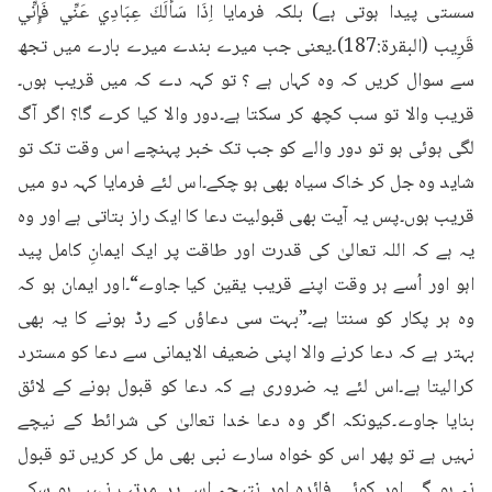
سستی پیدا ہوتی ہے) بلکہ فرمایا اِذَا سَأَلَكَ عِبَادِي عَنِّي فَإِنِّي 
قَرِيب (البقرة:187)۔یعنی جب میرے بندے میرے بارے میں تجھ 
سے سوال کریں کہ وہ کہاں ہے ؟ تو کہہ دے کہ میں قریب ہوں۔
قریب والا تو سب کچھ کر سکتا ہے۔دور والا کیا کرے گا؟ اگر آگ 
لگی ہوئی ہو تو دور والے کو جب تک خبر پہنچے اس وقت تک تو 
شاید وہ جل کر خاک سیاہ بھی ہو چکے۔اس لئے فرمایا کہہ دو میں 
قریب ہوں۔پس یہ آیت بھی قبولیت دعا کا ایک راز بتاتی ہے اور وہ 
یہ ہے کہ اللہ تعالیٰ کی قدرت اور طاقت پر ایک ایمانِ کامل پید 
اہو اور اُسے ہر وقت اپنے قریب یقین کیا جاوے“۔اور ایمان ہو کہ 
وہ ہر پکار کو سنتا ہے۔”بہت سی دعاؤں کے رڈ ہونے کا یہ بھی 
بہتر ہے کہ دعا کرنے والا اپنی ضعیف الایمانی سے دعا کو مسترد 
کرالیتا ہے۔اس لئے یہ ضروری ہے کہ دعا کو قبول ہونے کے لائق 
بنایا جاوے۔کیونکہ اگر وہ دعا خدا تعالیٰ کی شرائط کے نیچے 
نہیں ہے تو پھر اس کو خواہ سارے نبی بھی مل کر کریں تو قبول 
نہ ہو گی اور کوئی فائدہ اور نتیجہ اس پر مرتب نہیں ہو سکے 