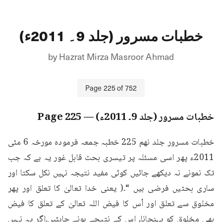
خطبات مسرور (جلد 9۔ 2011ء)
by
Hazrat Mirza Masroor Ahmad
Page
225
of
752
خطبات مسرور (جلد 9۔ 2011ء)
— Page
225
خطبات مسرور جلد نهم 225 خطبہ جمعہ فرمودہ مورخہ 6 مئی 
2011ء پھر اسی مسئلہ پر تیسری بحث قابل غور یہ ہے کہ جب 
تک نمونے نہ دیکھے جائیں کوئی مفید نتیجہ نہیں نکل سکتا اور 
ساری بحثیں فرضی ہیں “۔( یعنی خدا تعالیٰ کا تعلق اور پھر 
مخلوق سے تعلق اور اُس کا فیض اللہ تعالیٰ کے تعلق کا فیض 
بھی مخلوق کو پہنچانا، اس کے نتیجے ہونے چاہئیں۔اگر یہ نہیں 