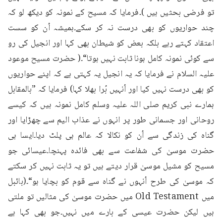
تو فرضی بحثیں ہیں )۔فرمایا کہ مسیح کے نمونہ کو دیکھ لو کہ 
چند حواریوں کو بھی درست نہ کر سکے۔ہمیشہ اُن کو سست 
اعتقاد کہتے رہے بلکہ بعض کو شیطان بھی کہا اور انجیل کی رو 
سے کوئی نمونہ کامل ہونا ثابت نہیں ہوتا“۔( حضرت مسیح موعود 
علیہ السلام نے فرمایا کہ یہ انجیل یہ کہتی ہے کہ اپنے حواریوں 
کو بھی درست نہیں کیا اور اُنہیں بُرا بھلا کہا) فرمایا کہ ”بالمقابل 
ہمارے نبی کریم صلی اللہ علیہ وسلم کامل نمونہ ہیں کہ کیسے 
روحانی اور جسمانی طور پر انہوں نے عذاب الیم سے چھڑایا اور 
گناہ کی زندگی سے اُن کو نکالا کہ عالم ہی پلٹ دیا۔ایسا ہی 
حضرت موسیٰ کی شفاعت سے بھی فائدہ پہنچا۔عیسائی جو 
مسیح کو مشیل موسیٰ قرار دیتے ہیں تو یہ ثابت نہیں کر سکتے 
کہ موسیٰ کی طرح اُنہوں نے گناہ سے قوم کو بچایا ہو“۔(بائبل 
میں Old Testament میں حضرت موسیٰ کی مثالیں تو ملتی 
ہیں لیکن حضرت عیسی کے بارے میں نہیں۔جو بھی کہا ہے 