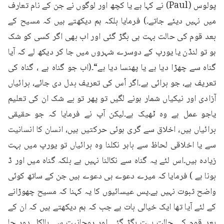
پولوس (Paul) نے کہا ہے یا کچھ اور لوگوں نے جن کے نام تعارف 
میں نہیں دیئے جاتے۔) فرمایا بلکہ ہم دیکھتے ہیں کہ مسیح کے 
بعد قوم کی حالت بہت ہی بگڑ گئی اور اب بھی اگر کسی کو شک 
ہو تو لنڈن یا یورپ کے دوسرے شہروں میں جا کر دیکھ لے کہ آیا 
گناہ سے چھڑا دیا ہے یا پھنسا دیا ہے“۔(اب جو گناہ ہے ، گناہ کی 
تعریف ہے، جو برائی ہے۔اگر اُس کی تعریف بدل دی جائے، برائیاں 
آزادی اور نیکیاں شمار ہونے لگیں تو پھر تو بے شک ان کی تعلیم 
یاجو عمل ہے وہ ٹھیک ہے۔لیکن آپ نے فرمایا کہ جو حقیقی 
برائیاں ہیں، اخلاق سے گری ہوئی حرکتیں ہیں، انسان کا انسانیت 
سے یا اخلاقی لحاظ سے باہر نکلنا وہ برائیاں تو یورپ میں بہت 
زیادہ ہیں۔اس لئے یہ گناہ سے نکالنا نہیں ہے بلکہ گناہ میں اور ڈ 
بونا ہے ) فرمایا کہ میرے دعوے ہی دعوے ہیں جن کے ساتھ کوئی 
واضح ثبوت نہیں ہے۔پس عیسائیوں کا یہ کہنا کہ مسیح چھوڑانے 
کے لئے آیا تھا ایک خیالی بات ہے جب کہ ہم دیکھتے ہیں کہ ان کے 
بعد قوم کی حالت بہت بگڑ گئی اور روحانیت سے بالکل دور جا 