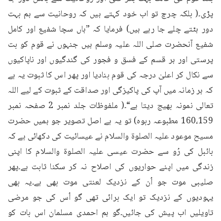
پڑی۔( بلکہ چرچ تو اب خود کہتے ہیں کہ روحانیت سے ہم بہت 
دور ہٹتے چلے جا رہے ہیں) فرمایا کہ ”ہاں سچا شفیع اور کامل 
شفیع آنحضرت صلی اللہ علیہ وسلم ہیں جنہوں نے قوم کو بت 
پرستی اور ہر قسم کے فسق و فجور کی گندگیوں اور ناپاکیوں 
سے نکال کر اعلیٰ درجہ کی قوم بنادیا اور پھر اس کا ثبوت یہ ہے 
کہ ہر زمانہ میں آپ کی پاکیزگی اور صداقت کے ثبوت کے لیے اللہ 
تعالی نمونہ بھیج دیتا ہے“۔( ملفوظات جلد نمبر 2 صفحہ نمبر 
160،159 مطبوعہ ربوہ) تو یہ ہے اصل تصویر جو ہمیں حضرت 
مسیح موعود علیہ الصلوۃ والسلام نے عیسائیت کی دکھائی ہے کہ 
بائبل کی رُو سے حضرت عیسی علیہ الصلوۃ والسلام کا اپنی 
زندگی میں اپنے حواریوں کی اصلاح نہ کر سکنا ثابت ہے۔پھر 
صلیبی موت جو اُن کے نزدیک لعنتی موت بھی ہے۔یہ بھی 
یہودیوں کے نزدیک تو ایک برائی تھی گو اُس کی جو مرضی 
تاویلیں اب پیش کی جائیں۔گو ہم احمدی مسلمان اس بات کو 