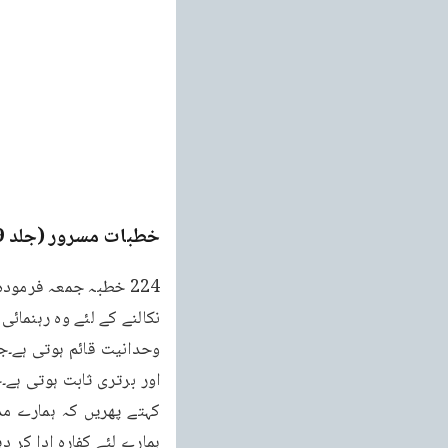
خطبات مسرور (جلد 9۔ 2011ء)