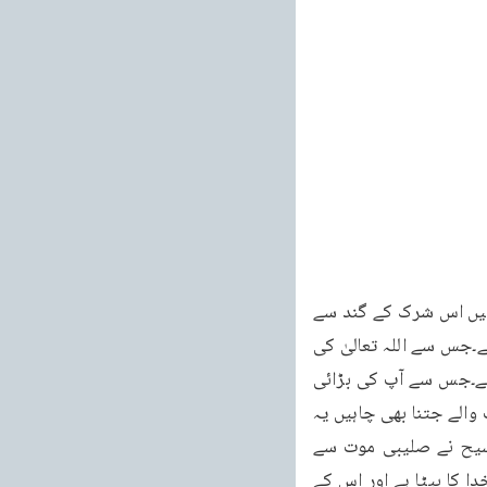
224 خطبہ جمعہ فرمودہ مورخہ 6 مئی 2011ء خطبات مسرور جلد نهم کے عاشق صادق نے ہمیں اس شرک کے گند سے 
نکالنے کے لئے وہ رہنمائی فرمائی ہے جو عین اُس تعلیم کے مطابق ہے جو قرآن کریم کی تعلیم ہے۔جس سے اللہ تعالیٰ کی 
وحدانیت قائم ہوتی ہے۔جس سے آنحضرت صلی اللہ علیہ وسلم کی حقیقی تعلیم کا پتہ لگتا ہے۔جس سے آپ کی بڑائی 
اور برتری ثابت ہوتی ہے۔جس سے تمام مذاہب پر اسلام کی برتری ثابت ہوتی ہے۔دوسرے مذاہب والے جتنا بھی چاہیں یہ 
کہتے پھریں کہ ہمارے مذہب میں نجات ہے اور خاص طور پر عیسائیت کا یہ دعویٰ ہے کہ مسیح نے صلیبی موت سے 
ہمارے لئے کفارہ ادا کر دیا ہے۔اب مسیح ہی ہمارے لئے راہ نجات ہے اور پھر اس لئے بھی کہ وہ خدا کا بیٹا ہے اور اس کے 