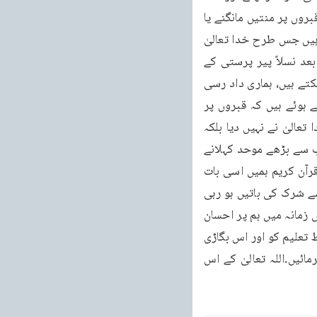
تعالیٰ سے تعلق پیدا کرنے اور اس میں بڑھنے کی بجائے پیروں فقیروں کے پاس جانے یا اُن کی قبروں پر منتیں مانگنے یا 
پرانے بزرگوں اور اولیاء کی قبروں اور مزاروں پر جا کر اُن سے اس طرح مانگنے میں لگے ہوئے ہیں جس طرح خدا تعالیٰ 
سے مانگا جاتا ہے۔پاکستان ہندوستان وغیرہ کی اکثریت تعلیم کی کمی کی وجہ سے اور نسلاً بعد نسلاً پیر پرستی کے 
تصور کی وجہ سے سمجھتے ہیں کہ یہ پیر یا فقیر یا بزرگ اور اولیاء ہماری مرادیں پوری کر سکتے ہیں، ہماری داد رسی 
کر سکتے ہیں۔اس لئے اُن سے دعائیں مانگی جاتی ہیں۔اور بعض تو شرک میں اس حد تک بڑھے ہوئے ہیں کہ قبروں پر 
سجدے بھی کر دیتے ہیں۔بلکہ ایسے واقعات بھی ہیں کہ عورتیں کہتی ہیں کہ یہ بیٹا ہمیں خدا تعالیٰ نے نہیں دیا بلکہ 
داتا صاحب نے دیا ہے۔تو اس حد تک شرک بڑھا ہوا ہے۔پس ایسے وقت میں جب مسلمان جو سب سے بڑھے موحد کہلانے 
چاہئیں کہ اُن کی تعلیم ہی یہ تھی۔آنحضرت صلی اللہ علیہ وسلم اسی بات پر زور دیتے رہے ، قرآن کریم ہمیں اسی بات 
کی تعلیم دیتا ہے لیکن بد قسمتی سے یہ موقد بھی اس شرک میں مبتلا ہو گئے ہیں۔ان میں ایسے شرک کی باتیں ہو رہی 
ہیں جو بعض دفعہ ان کو اسلام کے بجائے مشرکین کے زیادہ قریب کر رہی ہیں۔اللہ تعالیٰ نے اس زمانہ میں ہم پر احسان 
کرتے ہوئے آنحضرت صلی اللہ علیہ وسلم کے عاشق صادق کو بھیجا تا کہ اس زمانہ میں اس غلط تعلیم کو اور اس بگاڑی 
ہوئی تعلیم کو جو پیروں فقیروں کی وجہ سے بگڑ گئی ہے، اس کی صحیح طرف رہنمائی فرمائیں۔اللہ تعالیٰ کے اس 