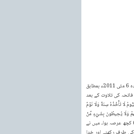
خطبات مسرور جلد نهم 223 18 خطبہ جمعہ فرمودہ مورخہ 6 مئی 2011ء خطبہ جمعہ فرمودہ 6 مئی 2011ء بمطابق 
6 ہجرت 1390 ہجری شمسی بمقام مسجد بیت الفتوح لندن، (برطانیہ) تشہد و تعوذ اور سورۃ فاتحہ کی تلاوت کے بعد 
حضور انور ایدہ اللہ تعالیٰ بنصرہ العزیز نے اس آیت کی تلاوت فرمائی: اللهُ لَا إِلَهَ إِلَّا هُوَ الْحَيُّ الْقَيُّومُ لَا تَأْخُذُهُ سِنَةٌ وَلَا نَوْمٌ 
لَهُ مَا فِي السَّبُوتِ وَمَا فِي الْأَرْضِ مَنْ ذَا ج الَّذِي يَشْفَعُ عِنْدَةٌ إِلَّا بِإِذْنِهِ يَعْلَمُ مَا بَيْنَ أَيْدِيهِمْ وَمَا خَلْفَهُمْ وَلَا يُحِيطُونَ بِشَيْءٍ مِّنْ 
عِلْمِهِ إِلَّا بِمَا شَاءَ وَسِعَ كُرْسِيُّهُ السَّبُوتِ وَالْأَرْضَ وَلَا يَوَدُهُ حِفْظُهُمَا وَهُوَ الْعَلِيُّ الْعَظِيمُ (البقرة:256) کچھ عرصہ ہوا، میں نے 
اپنے ایک خطبہ میں اس حوالے سے بات کی تھی کہ آج کل عموما مسلمان اپنی توجہ نیکیوں کی طرف رکھنے اور خدا 