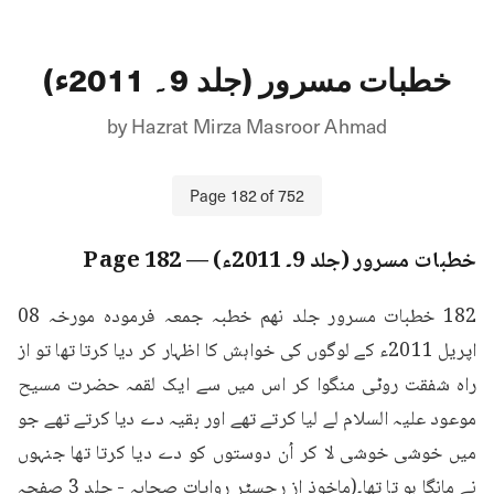
خطبات مسرور (جلد 9۔ 2011ء)
by
Hazrat Mirza Masroor Ahmad
Page
182
of
752
خطبات مسرور (جلد 9۔ 2011ء)
— Page
182
182 خطبات مسرور جلد نهم خطبہ جمعہ فرمودہ مورخہ 08 
اپریل 2011ء کے لوگوں کی خواہش کا اظہار کر دیا کرتا تھا تو از 
راہ شفقت روٹی منگوا کر اس میں سے ایک لقمہ حضرت مسیح 
موعود علیہ السلام لے لیا کرتے تھے اور بقیہ دے دیا کرتے تھے جو 
میں خوشی خوشی لا کر اُن دوستوں کو دے دیا کرتا تھا جنہوں 
نے مانگا ہو تا تھا۔(ماخوذ از رجسٹر روایات صحابہ - جلد 3 صفحہ 