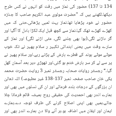
134 تا 137) حضور کی نماز میں رقت کو انہوں نے کس طرح 
دیکھا۔لکھتے ہیں کہ ”حضرت مولوی عبد الکریم صاحب کا جنازہ 
حضور نے خود پڑھایا تھا۔نماز بہت لمبی پڑھائی۔حتی کہ میں 
کھڑے کھڑے تھک گیا۔نماز سے کچھ قبل ایک ٹکڑا بادل کا آگیا اور 
گر داڑنے لگی۔(ہوا بھی چلنے لگی، مٹی اڑنے لگی) اور نماز کے 
سارے وقت میں یعنی ابتدائی تکبیر ر سلام پھیر نے تک خوب 
موٹے موٹے بوند کے قطرے بارش کے پڑتے رہے۔اور سلام پھیر نے 
پر سے لے کر سر بارش ختم ہو گئی۔اور تھوڑی دیر بعد آسمان کھل 
گیا۔“ رجسٹر روایات صحابہ رجسٹر نمبر 3 روایت حضرت محمد 
یکی خان صاحب صفحہ نمبر 137-138 غیر مطبوعہ) اللہ تعالیٰ 
ان بزرگوں کے درجات بلند فرمائے اور ان کی نسلوں میں بھی اور 
ہمارے اندر بھی احمدیت کی حقیقی روح ہمیشہ قائم فرماتا چلا 
جائے۔ہمیں بھی اپنی اصلاح کرنے کی طرف توجہ دے۔ہمارے 
ایمان اور ایقان میں اضافہ ہو۔ہر آنے والا دن ہمارے اندر بھی اور 