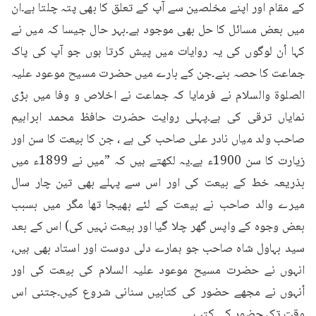
کے مقام اور اپنے مخلصین سے آپ کے تعلق کا بھی پتہ چلتا ہے۔ان 
میں بعض مسائل کا حل بھی موجود ہے۔بہر حال جیسا کہ میں نے 
کہا اُن لوگوں کی یہ روایات میں پیش کرتا ہوں جو آپ کی پاک 
جماعت کا حصہ بنے۔جن کے بارے میں حضرت مسیح موعود علیہ 
الصلوۃ والسلام نے فرمایا کہ جماعت نے اخلاص و وفا میں بڑی 
نمایاں ترقی کی ہے۔پہلی روایت حضرت حافظ محمد ابراہیم 
صاحب ولد میاں نادر علی صاحب کی ہے ، جن کا بیعت کا سن اور 
زیارت کا سن 1900ء ہے۔یہ لکھتے ہیں کہ ”میں نے 1899ء میں 
بذریعہ خط کے بیعت کی اور اس سے پہلے بھی تین چار سال 
میرے والد صاحب نے بیعت کے لئے بھیجا تھا مگر میں بسبب 
بعض وجوہ کے واپس گھر چلا گیا اور بیعت نہیں کی) اس کے بعد 
سید بہاول شاہ صاحب جو ہمارے دلی دوست اور استاد بھی ہیں، 
انہوں نے حضرت مسیح موعود علیہ السلام کی بیعت کی اور 
اُنہوں نے مجھے حضور کی کتابیں سنانی شروع کیں۔جتنی اس 
وقت تک حضور کی کتب