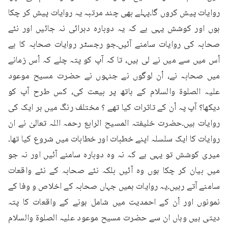
روایات پیش کروں گا۔پہلے بھی چند مرتبہ یہ روایات پیش کر چکا 
ہوں اور کوشش یہی ہے کہ یہ دوبارہ دہرائی نہ جائیں اور نئے 
صحابہ کی روایات سامنے آئیں۔جو رجسٹر روایات صحابہ کا ہے 
اُس میں سے میں نے لی ہیں، تا کہ آپ کو پتہ چلے کہ اُس زمانے 
میں صحابہ نے، اُن لوگوں نے جنہوں نے حضرت مسیح موعود 
علیہ الصلوۃ والسلام کے ہاتھ پر بیعت کی، کس طرح آپ کو 
دیکھا؟ آپ پہ اُن کے تاثرات کیا تھے ؟ مختلف رنگ میں ہر ایک کی 
روایات ہیں۔حضرت خلیفتہ المسیح الرابع رحمہ اللہ تعالیٰ نے ان 
روایات کا ایک سلسلہ اپنے خطبات اور خطابات میں شروع کیا تھا۔
میری کوشش تو یہی ہے کہ نہ وہ دوبارہ سامنے آئیں اور نہ جو 
میں بیان کر چکا ہوں وہ آئیں بلکہ نئے صحابہ کے نئے واقعات 
سامنے آتے رہیں۔یہ روایات ہمیں جہاں صحابہ کے اخلاص و وفا کے 
نمونوں اور اُن کے احمدیت میں شامل ہونے کے واقعات کا پتہ 
دیتی ہیں وہاں ان سے حضرت مسیح موعود علیہ الصلوۃ والسلام 