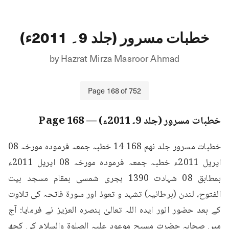
خطبات مسرور (جلد 9۔ 2011ء)
by
Hazrat Mirza Masroor Ahmad
Page
168
of
752
خطبات مسرور (جلد 9۔ 2011ء)
— Page
168
خطبات مسرور جلد نهم 168 14 خطبہ جمعہ فرمودہ مورخہ 08 
اپریل 2011ء خطبہ جمعہ فرمودہ مورخہ 08 اپریل 2011ء 
بمطابق 08 شہادت 1390 ہجری شمسی بمقام مسجد بیت 
الفتوح، لندن (برطانیہ) تشہد و تعوذ اور سورۃ فاتحہ کی تلاوت 
کے بعد حضور انور ایدہ اللہ تعالیٰ بنصرہ العزیز نے فرمایا: آج 
میں صحابہ حضرت مسیح موعود علیہ الصلوۃ والسلام کی کچھ 