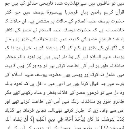
میں تو غافلوں میں سے تھا۔ثابت شدہ تاریخی حقائق کیا ہیں جو 
قرآن کریم واضح بیان فرمارہا ہے۔سورۃ یوسف میں جو اکثر 
حضرت یوسف علیہ السلام کے حالات پر مشتمل ہے ، ان حالات کا 
خلاصہ یہ ہے کہ حضرت یوسف علیہ السلام نے مصر کے کافر 
بادشاہ فرعونِ مصر کی کابینہ میں وزیر خزانہ کے طور پر ، مال 
کے نگر ان کے طور پر کام کیا۔اگر بادشاہ کو یہ خیال ہو تا کہ 
یوسف علیہ السلام اس کے وفادار نہیں ہیں اور نعوذ باللہ محض 
منافقانہ طور پر اس کی اطاعت کرتے ہیں تو وہ ہر گز اپنی کابینہ 
میں شامل نہ کرتا۔اور ویسے بھی حضرت یوسف علیہ السلام کے 
بارے میں یہ خیال کرنا بھی بے ادبی میں داخل ہے کہ نعوذ باللہ 
وہ دل سے تو فرعونِ مصر کے خلاف بغض و عناد رکھتے تھے مگر 
ظاہری طور پر منافقانہ رنگ میں اُس کی اطاعت کرتے تھے اور 
اس سے وفاداری کا اظہار کرتے تھے۔اللہ تعالیٰ فرماتا ہے كَذَلِكَ 
كِدْنَا لِيُوسُفَ مَا كَانَ لِيَأْخُذَ أَخَاهُ فِي دِينِ الْمَلِكِ إِلَّا أَنْ يَشَاءَ اللہ 
(یوسف: 77)۔اس طرح ہم نے یوسف کے لئے تدبیر کی۔اس کے لئے 