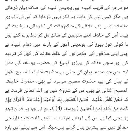
دو درجن کے قریب انبیاء ہیں پچیس انبیاء کے حالات بیان فرمائے 
ہیں مگر کسی نبی کی بابت یہ ذکر نہیں فرمایا کہ اُس نے دنیاوی 
معاملات میں اپنے علاقے کے حاکم وقت کی نافرمانی یا بغاوت کی 
ہے۔یا اُس کے خلاف اپنے متبعین کے ساتھ مل کر مظاہرے کئے ہوں 
یا کوئی توڑ پھوڑ کی ہو۔دینی امور کے بارے میں تمام انبیاء نے 
اپنے اپنے علاقوں کے حکمرانوں کے غلط عقائد کی کھل کر تردید 
کی اور سچے عقائد کی پرزور تبلیغ کی۔حضرت یوسف کی مثال 
لیتا ہوں جو عموما بیان کی جاتی ہے۔حضرت خلیفہ المسیح الاول 
نے بیان کی ہے، حضرت مسیح موعود نے بھی، حضرت خلیفتہ 
المسیح الثانی نے بھی۔اس کے شروع میں ہی اللہ تعالیٰ فرماتا ہے 
کہ نَحْنُ نَقُصُّ عَلَيْكَ اَحْسَنَ الْقَصَصِ بِمَا أَوْحَيْنَا إِلَيْكَ هذَا الْقُرْآنَ وَإِنْ 
كُنْتَ مِنْ قَبْلِهِ لَمِنَ الْغُفِلِينَ ( یوسف (4) کہ ہم نے جو یہ قرآن تجھ 
پر وحی کیا ہے اس کے ذریعے ہم تیرے سامنے ثابت شدہ تاریخی 
حقائق میں سے بہترین بیان کرتے ہیں۔جبکہ اس سے پہلے اس بارہ 