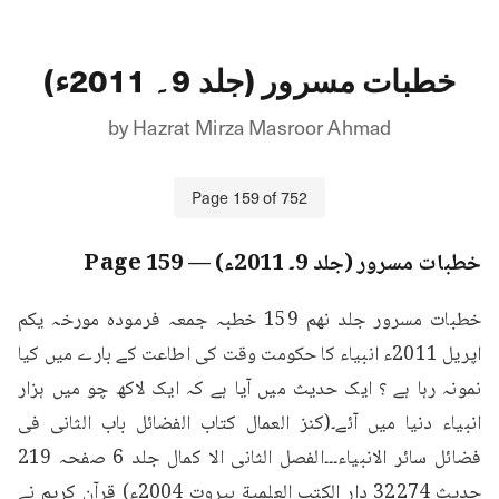
خطبات مسرور (جلد 9۔ 2011ء)
by
Hazrat Mirza Masroor Ahmad
Page
159
of
752
خطبات مسرور (جلد 9۔ 2011ء)
— Page
159
خطبات مسرور جلد نهم 159 خطبہ جمعہ فرمودہ مورخہ یکم 
اپریل 2011ء انبیاء کا حکومت وقت کی اطاعت کے بارے میں کیا 
نمونہ رہا ہے ؟ ایک حدیث میں آیا ہے کہ ایک لاکھ چو میں ہزار 
انبیاء دنیا میں آئے۔(کنز العمال کتاب الفضائل باب الثانی فی 
فضائل سائر الانبیاء۔۔۔الفصل الثانی الا کمال جلد 6 صفحہ 219 
حدیث 32274 دار الكتب العلمیة بیروت 2004ء) قرآنِ کریم نے 