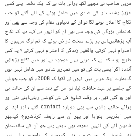
مربی صاحب نے مجھے لکھا پرانی بات ہے کہ ایک دفعہ اپنے کسی 
عزیز رشتہ دار کی شادی میں شامل ہونے کے لئے گئے تو جب 
نکاح کا اعلان ہونے لگا تو ان کے دنیاوی مقام کی وجہ سے بھی اور 
خاندانی بزرگی کی وجہ سے بھی اِن کو انہوں نے کہہ دیا کہ نکاح 
آپ پڑھائیں۔اس پر بڑے سخت ناراض ہوئے کہ تم لوگ مربیوں کا 
احترام نہیں کرتے، واقفین زندگی کا احترام نہیں کرتے ؟ یہ کس 
طرح ہو سکتا ہے کہ مربی یہاں موجود ہے اور میں نکاح پڑھاؤں 
آئندہ اگر ایسی بات کی تو میں تمہاری شادی میں شامل نہیں ہوں 
گا۔ہمارے ایک مربی ہیں انہوں نے لکھا کہ 2008ء کو جب جوبلی 
کے جلسے پر عہد خلافت لیا، تو اس کے بعد سے ان کی حالت ہی 
اور ہو گئی تھی، ہر وقت تبلیغ کے لئے کوشاں رہتے۔اپنے نئے اور 
پرانے جاننے والوں سے بھی دوبارہ contact کئے ، اور اپنا ای 
میل ایڈریس بنوایا اور پھر اُن سے رابطہ کرناشروع کیا۔پھر 
قادیان آنے کی انہیں دعوت بھی دیتے رہے جو اُن کے سائنسدان 
تھے۔ضعیفی کی حالت میں بھی کمزوری کے باوجود دہلی میں 