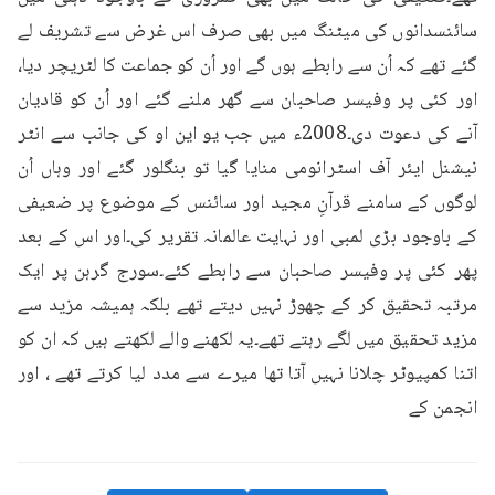
سائنسدانوں کی میٹنگ میں بھی صرف اس غرض سے تشریف لے 
گئے تھے کہ اُن سے رابطے ہوں گے اور اُن کو جماعت کا لٹریچر دیا، 
اور کئی پر وفیسر صاحبان سے گھر ملنے گئے اور اُن کو قادیان 
آنے کی دعوت دی۔2008ء میں جب یو این او کی جانب سے انٹر 
نیشنل ایئر آف اسٹرانومی منایا گیا تو بنگلور گئے اور وہاں اُن 
لوگوں کے سامنے قرآنِ مجید اور سائنس کے موضوع پر ضعیفی 
کے باوجود بڑی لمبی اور نہایت عالمانہ تقریر کی۔اور اس کے بعد 
پھر کئی پر وفیسر صاحبان سے رابطے کئے۔سورج گرہن پر ایک 
مرتبہ تحقیق کر کے چھوڑ نہیں دیتے تھے بلکہ ہمیشہ مزید سے 
مزید تحقیق میں لگے رہتے تھے۔یہ لکھنے والے لکھتے ہیں کہ ان کو 
اتنا کمپیوٹر چلانا نہیں آتا تھا میرے سے مدد لیا کرتے تھے ، اور 
انجمن کے