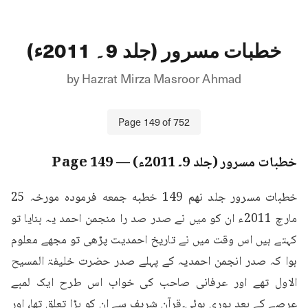
خطبات مسرور (جلد 9۔ 2011ء)
by
Hazrat Mirza Masroor Ahmad
Page
149
of
752
خطبات مسرور (جلد 9۔ 2011ء)
— Page
149
خطبات مسرور جلد نهم 149 خطبه جمعه فرمودہ مورخہ 25 
مارچ 2011ء ان کو میں نے صدر صد را منجمن احمد یہ بنایا تو 
کہتے ہیں اس وقت میں نے تاریخ احمدیت پڑھی تو مجھے معلوم 
ہوا کہ صدر انجمن احمدیہ کے پہلے صدر حضرت خلیفۃ المسیح 
الاول تھے اور عرفانی صاحب کی خواب اس طرح ایک لمبے 
عرصے کے بعد پوری ہوئی۔قرآن شریف سے ان کو بڑا تعلق تھا، اور 