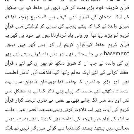
قرآنِ شریف خود بڑی ہمت کر کے انہوں نے حفظ کیا ہے، سکول 
کے ایک امتحان کی تیاری تھی کہتے ہیں کہ صبح پرچہ تھا تو 
میری والدہ نے کہا کہ بیٹے پرچے کی تیاری کر لو۔لیکن میں قرآنِ 
کریم کو پڑھ رہا تھا اور وہی یاد کرتارہا۔انہوں نے خود ہی گھر پہ 
قرآنِ کریم حفظ کیا۔قرآنِ کریم لے کر اپنے گھر میں نیچے 
basement میں چلے جاتے تھے اور وہاں یاد کرتے رہتے تھے۔پھر 
ان کی والدہ نے جب ان کا شوق دیکھا تو پھر ان کے لئے ، قرآن 
حفظ کرانے کے لئے ایک معلم رکھا گیا۔خلافت کی کامل اطاعت 
تھی اور بڑی جانثاری کا جذبہ تھا۔درویشان قادیان سے بہت 
عقیدت رکھتے تھے۔جیسا کہ پہلے بھی ذکر کیا ہے ہر مشکل میں 
نفل اور دعا میں لگ جاتے تھے۔بے نفس، بے ضرر، تہجد گزار قرآن 
کریم کی آیات زیر لب تلاوت کرتے رہتے۔مسجد اقصیٰ میں جلسہ 
سالانہ کے ایام میں تہجد کی امامت بھی کرواتے تھے۔ہمیشہ دینی 
مجالس میں بیٹھنا پسند کیا۔دنیا سے کوئی سروکار نہیں تھا۔ایک 