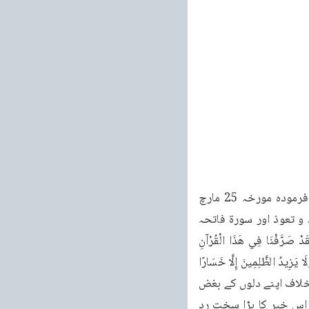
خطبات مسرور جلد نهم 139 12 خطبه جمعه فرمودہ مورخہ 25 مارچ 2011ء خطبہ جمعہ فرمودہ مورخہ 25 مارچ 
2011ء بمطابق 25 امان 1390 ہجری شمسی بمقام مسجد بیت الفتوح ، لندن (برطانیہ) تشہد و تعوذ اور سورۃ فاتحہ 
کی تلاوت کے بعد حضور انور ایدہ اللہ تعالیٰ بنصرہ العزیز نے ان آیات کی تلاوت فرمائی: وَلَقَدْ صَرَّفْنَا فِي هَذَا الْقُرْآنِ 
لِيَذَّكَرُوا ۖ وَمَا يَزِيدُهُمْ إِلَّا نُفُورًا (بنی اسرائیل: 42) وَنُنَزِّلُ مِنَ الْقُرْآنِ مَا هُوَ شِفَاءُ وَرَحْمَةُ لِلْمُؤْمِنِينَ وَلَا يَزِيدُ الظَّلِمِينَ إِلَّا خَسَارًا 
( بني اسرائيل: 83) مخالفین اسلام کو اسلام، قرآنِ کریم اور آنحضرت صلی اللہ علیہ وسلم کے خلاف اپنے دلوں کے بغض 
اور کینے نکالنے کا اُبال اٹھتارہتا ہے۔گذشتہ دنوں پھر یہ خبر تھی اور بعض مسلمان ممالک میں اس خبر کا بڑا سخت رد 