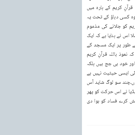
عمل ظاہر ہوا اور ہو رہا ہے۔جب ایک بد فطرت امریکی پادری نے جس نے ستمبر 2010ء میں قرآنِ کریم کے بارہ میں 
بیہودہ گوئی اور دریدہ دہنی کی تھی اور قرآنِ کریم کو جلانے کی باتیں کی تھیں۔اس وقت تو وہ کسی دباؤ کے تحت یہ 
ظالمانہ کام نہیں کر سکا تھا۔لیکن دو دن پہلے اس نے اپنے ساتھیوں کے ساتھ مل کر قرآنِ کریم کو جلانے کی مذموم 
حرکت کی ہے۔اور اپنی اس ناپاک حرکت کو جسٹیفائی ( Justify) اس طرح کرتا ہے، یہ ڈھکو سلا اس نے بنایا ہے کہ ایک 
جیوری بنائی جس کے بارہ ممبر تھے اور اُس میں مسلمانوں کی نمائندگی کرنے کے لئے فریق کے طور پر ایک مسجد کے 
امام کو بھی بلایا گیا کہ قرآنِ کریم کا دفاع کرو۔اور چھ گھنٹے کے بعد جیوری نے فیصلہ کیا کہ نعوذ باللہ قرآنِ کریم 
شدت پسندی اور دہشت گردی کی تعلیم دیتا ہے اس لئے اس کو جلایا جائے۔خود ہی فریق ہیں اور خود ہی جج ہیں بلکہ 
کہنا چاہئے کہ خود ہی مجرم ہیں اور خود ہی منصف ہیں۔بہر حال اس پادری کی امریکہ میں کوئی ایسی حیثیت نہیں ہے 
کہ بہت ساری اُس کی following ہو ، بہت سارے اُس کے پیچھے چلنے والے ہوں، ماننے والے ہوں۔چند سو لوگ شاید اُس 
کے چرچ میں آنے والے ہیں۔وہ سستی شہرت کے لئے یہ ظالمانہ حرکتیں کر رہا ہے۔اخباروں اور میڈیا نے اس حرکت کو پھر 
اٹھایا ہے۔اصل میں تو میڈیا ہی ہے جو اس کو ہوا دے رہا ہے اور بجائے اس کے کہ امن کی کوشش کرے فساد کو ہوا دی 