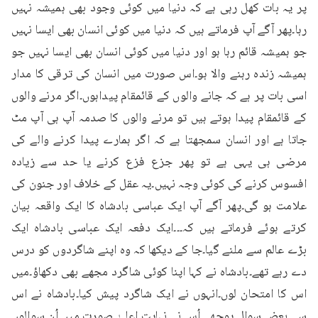
پر یہ بات کھل رہی ہے کہ دنیا میں کوئی وجود بھی ہمیشہ نہیں 
رہا۔پھر آگے آپ فرماتے ہیں کہ دنیا میں کوئی انسان بھی ایسا نہیں 
جو ہمیشہ قائم رہا ہو اور دنیا میں کوئی انسان بھی ایسا نہیں جو 
ہمیشہ زندہ رہنے والا ہو۔اس صورت میں انسان کی ترقی کا مدار 
اسی بات پر ہے کہ جانے والوں کے قائمقام پیداہوں۔اگر مرنے والوں 
کے قائمقام پیدا ہوتے ہیں تو مرنے والوں کا صدمہ آپ ہی آپ مٹ 
جاتا ہے اور انسان سمجھتا ہے کہ اگر ہمارے پیدا کرنے والے کی 
مرضی ہی یہی ہے تو پھر جزع فزع کرنے یا حد سے زیادہ 
افسوس کرنے کی کوئی وجہ نہیں۔یہ عقل کے خلاف اور جنون کی 
علامت ہو گی۔پھر آگے آپ ایک عباسی بادشاہ کا ایک واقعہ بیان 
کرتے ہوئے فرماتے ہیں کہ۔۔۔ایک دفعہ ایک عباسی بادشاہ ایک 
بڑے عالم سے ملنے گیا۔جا کے دیکھا کہ وہ اپنے شاگردوں کو درس 
دے رہے تھے۔بادشاہ نے کہا اپنا کوئی شاگرد مجھے بھی دکھاؤ۔میں 
اس کا امتحان لوں۔انہوں نے ایک شاگرد پیش کیا۔بادشاہ نے اس 
سے بعض سوال پوچھے۔اُس نے نہایت اعلیٰ صورت میں اُن سوالوں 