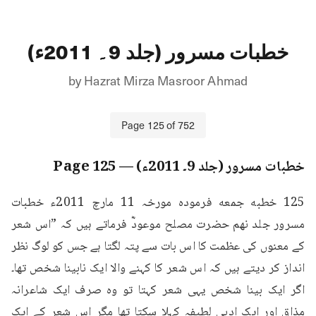
خطبات مسرور (جلد 9۔ 2011ء)
by
Hazrat Mirza Masroor Ahmad
Page
125
of
752
خطبات مسرور (جلد 9۔ 2011ء)
— Page
125
125 خطبه جمعه فرمودہ مورخہ 11 مارچ 2011ء خطبات 
مسرور جلد نهم حضرت مصلح موعودؓ فرماتے ہیں کہ ”اس شعر 
کے معنوں کی عظمت کا اس بات سے پتہ لگتا ہے جس کو لوگ نظر 
انداز کر دیتے ہیں کہ اس شعر کا کہنے والا ایک نابینا شخص تھا۔
اگر ایک بینا شخص یہی شعر کہتا تو وہ صرف ایک شاعرانہ 
مذاق اور ایک ادبی لطیفہ کہلا سکتا تھا مگر اس شعر کے ایک 