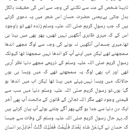
نابینا شخص کے منہ سے نکلنے کی وجہ سے اس کی حقیقت بالکل 
بدل جاتی ہے۔یعنی حضرت حسان اس شعر میں یہ دعوی کرتے 
ہیں کہ جب رسولِ کریم صلی اللہ علیہ وسلم زندہ تھے تو باوجود 
اس کے کہ میری ظاہری آنکھیں نہیں تھیں، پھر بھی میں بینا ہی 
تھا۔میری جسمانی آنکھیں نہ ہونے کی وجہ سے لوگ مجھے اندھا 
سمجھتے تھے لیکن میں اپنے آپ کو اندھا نہیں سمجھتا تھا کیونکہ 
رسولِ کریم صلی اللہ علیہ وسلم کے ذریعے مجھے دنیا نظر آرہی 
تھی اور اب بھی لوگ یہ سمجھتے تھے کہ میں ویسا ہی ہوں 
حالانکہ میں ویسا نہیں۔پہلے میں بینا تھا لیکن اب میں اندھا ہو 
گیا ہوں۔تو رسولِ کریم صلی اللہ علیہ وسلم دنیا میں سب سے 
قیمتی وجود تھے مگر اللہ تعالیٰ کے قانون کے ماتحت آپ بھی آخر 
ایک دن دنیا سے جدا ہو گئے۔پھر آگے چلتے ہوئے آپ بیان کرتے ہیں 
کہ۔بہر حال رسولِ کریم صلی اللہ علیہ وسلم کی وفات سے جیسا 
کہ حسان نے کہا۔مَنْ شَاءَ بَعْدَكَ فَلْيَمُتْ فَعَلَيْكَ كُنْتُ أحَاذِرُ۔ہر انسان 