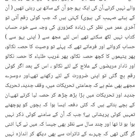
والے نہیں کرتے۔اُن کی ایک بہو جو اُن کے ساتھ ہی رہتی تھیں ( اُن 
کے بیٹے صہیب کی بیوی) کہتی ہیں کہ جب کوئی رقم آتی تو 
آخری عمر میں نظر کی زیادہ کمزوری کی وجہ سے خود حساب 
کتاب نہیں لکھ سکتے تھے اس لئے مجھ سے ( اپنی بہو سے ) 
حساب کرواتے اور فرماتے تھے کہ پہلے تو وصیت کا حصہ نکالو، 
پھر یتیموں کا کچھ حصہ نکالو، پھر غریب طلباء کا حصہ نکالو 
اور نادار مریضوں کے علاج کے لئے نکالو ، اس کے بعد اگر کوئی 
رقم بچ گئی تو اپنی ضرورت کے لئے رکھتے تھے۔اور دوسرے 
مجھے بھی علم ہے کہ جماعتی تحریکات میں، وقف جدید، تحریک 
جدید اور تحریکات میں بڑا بڑھ چڑھ کر حصہ لیا کرتے تھے۔ان 
کے بچے بتاتے ہیں کہ کئی دفعہ ایسا ہوا کہ بچوں کو پوچھتے 
تمہیں کوئی پریشانی ہے؟ جب کہ اُن کے سامنے کوئی ذکر نہیں 
ہوا ہو تا تھا اور چند سال سے نظر بھی جیسا کہ میں نے کہا اتنی 
گر گئی تھی کہ چہرے کے تاثرات سے بھی دیکھ کر اندازہ نہیں 