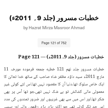
خطبات مسرور (جلد 9۔ 2011ء)
by
Hazrat Mirza Masroor Ahmad
Page
121
of
752
خطبات مسرور (جلد 9۔ 2011ء)
— Page
121
خطبات مسرور جلد نهم 121 خطبه جمعه فرمودہ مورخہ 11 
مارچ 2011ء سید داؤد مظفر شاہ صاحب کے ساتھ خدا تعالیٰ کا 
ایک خاص سلوک تھا۔دنیا اُن کا مقصود نہیں تھا۔اس لئے کوئی غیر 
معمولی مالی کشائش تو بے شک نہیں تھی۔جو تھا اُس پر بھی 
شکر تھا۔اور اس میں سے بھی غریبوں اور ضرور تمندوں کی مدد 
اس حد تک کرتے تھے جو اکثر بڑی بڑی رقموں والے اور پیسے 