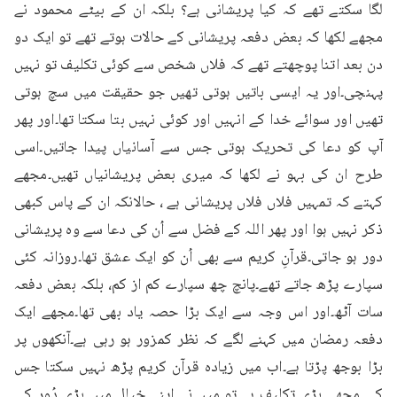
لگا سکتے تھے کہ کیا پریشانی ہے؟ بلکہ ان کے بیٹے محمود نے 
مجھے لکھا کہ بعض دفعہ پریشانی کے حالات ہوتے تھے تو ایک دو 
دن بعد اتنا پوچھتے تھے کہ فلاں شخص سے کوئی تکلیف تو نہیں 
پہنچی۔اور یہ ایسی باتیں ہوتی تھیں جو حقیقت میں سچ ہوتی 
تھیں اور سوائے خدا کے انہیں اور کوئی نہیں بتا سکتا تھا۔اور پھر 
آپ کو دعا کی تحریک ہوتی جس سے آسانیاں پیدا جاتیں۔اسی 
طرح ان کی بہو نے لکھا کہ میری بعض پریشانیاں تھیں۔مجھے 
کہتے کہ تمہیں فلاں فلاں پریشانی ہے ، حالانکہ ان کے پاس کبھی 
ذکر نہیں ہوا اور پھر اللہ کے فضل سے اُن کی دعا سے وہ پریشانی 
دور ہو جاتی۔قرآنِ کریم سے بھی اُن کو ایک عشق تھا۔روزانہ کئی 
سپارے پڑھ جاتے تھے۔پانچ چھ سپارے کم از کم، بلکہ بعض دفعہ 
سات آٹھ۔اور اس وجہ سے ایک بڑا حصہ یاد بھی تھا۔مجھے ایک 
دفعہ رمضان میں کہنے لگے کہ نظر کمزور ہو رہی ہے۔آنکھوں پر 
بڑا بوجھ پڑتا ہے۔اب میں زیادہ قرآن کریم پڑھ نہیں سکتا جس 
کی مجھے بڑی تکلیف ہے۔تو میں نے اپنے خیال میں بڑی دُور کی 