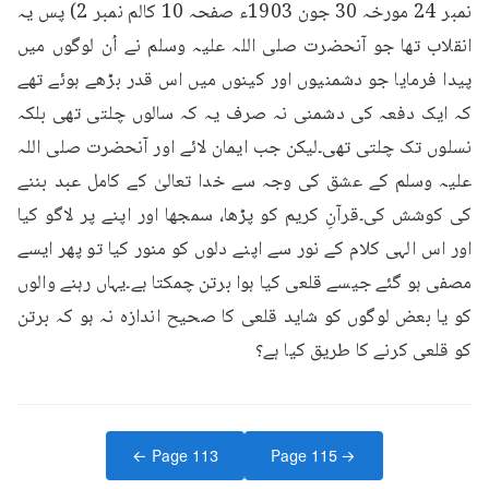
نمبر 24 مورخہ 30 جون 1903ء صفحہ 10 کالم نمبر 2) پس یہ 
انقلاب تھا جو آنحضرت صلی اللہ علیہ وسلم نے اُن لوگوں میں 
پیدا فرمایا جو دشمنیوں اور کینوں میں اس قدر بڑھے ہوئے تھے 
کہ ایک دفعہ کی دشمنی نہ صرف یہ کہ سالوں چلتی تھی بلکہ 
نسلوں تک چلتی تھی۔لیکن جب ایمان لائے اور آنحضرت صلی اللہ 
علیہ وسلم کے عشق کی وجہ سے خدا تعالیٰ کے کامل عبد بننے 
کی کوشش کی۔قرآنِ کریم کو پڑھا، سمجھا اور اپنے پر لاگو کیا 
اور اس الہی کلام کے نور سے اپنے دلوں کو منور کیا تو پھر ایسے 
مصفی ہو گئے جیسے قلعی کیا ہوا برتن چمکتا ہے۔یہاں رہنے والوں 
کو یا بعض لوگوں کو شاید قلعی کا صحیح اندازہ نہ ہو کہ برتن 
کو قلعی کرنے کا طریق کیا ہے؟
← Page
113
Page
115
→