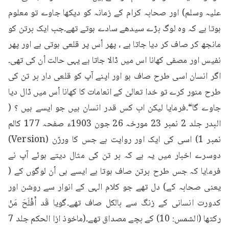
علیہ وسلم) اور صحابہ کرام کے زمانہ کو دیکھا جاوے تو معلوم 
ہوتا ہے کہ وہ لوگ بڑے سیدھے سادے ہوتے تھے۔جب ایک برتن کو 
مانجھ کر صاف کر دیا جاتا ہے ، پھر اُس پر قلعی ہوتی ہے اور پھر 
نفیس اور مصفی کھانا اس میں ڈالا جاتا ہے یہی حالت اُن کی تھی۔
اگر انسان اسی طرح صاف ہو اور اپنے آپ کو قلعی دار بر تن کی 
طرح منور کرے تو خدا تعالیٰ کے انعامات کا کھانا اُس میں ڈال دیا 
جاوے گا“۔فرمایا لیکن اب کس قدر انسان ہیں جو ایسے ہیں ؟ ( 
البدر جلد 2 نمبر 23 مورخہ 26 جون 1903ء صفحہ 177 کالم 
نمبر 1) اسی کی ایک اور روایت ہے جس کا ورژن (Version) 
دوسرے اخبار میں یہ ہے کہ بر تن کی مثال دیتے ہوئے آپ نے 
فرمایا کہ جس طرح برتن صاف ہوتا ہے ایسے ہی اُن لوگوں کے ( 
یعنی صحابہ کے) دل تھے جو کلام الہی کے انوار سے روشن اور 
کدورت انسانی کے زنگ سے بالکل صاف تھے۔گویا قَد أَفْلَحَ مَنْ 
ركتها (الشمس: 10) کے بچے مصداق تھے۔(ماخوذ ازا الحکم جلد 7 