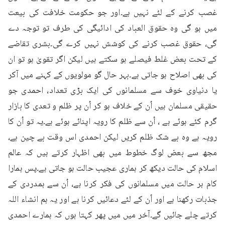
غصب کرنے کے لئے نہیں ہے۔اور جو حکومت خلافت کی بیعت 
میں ہو گی وہ حقوق العباد کی ادائیگی کی طرف تو توجہ دے 
گی، حقوق غصب کرنے کی کوشش نہیں کرے گی۔بشری تقاضے 
کے تحت بعض غلط فیصلے ہو سکتے ہیں لیکن اگر تقویٰ ہو تو ان 
کی بھی اصلاح ہو جاتی ہے۔بہر حال گو مولویوں کے کہنے میں آکر 
یا دنیاوی خوف سے مسلمانوں کی ایک بڑی تعداد، احمدی جو 
حقیقی مسلمان ہیں اُن کے خلاف ہو کر اُن پر ظلم و تعدی کا بازار 
گرم کئے ہوئے ہے ، اُن سے ظلم کا رویہ اپنائے ہوئے ہے۔یہ تو اُن کا 
رویہ ہے وہ بے شک ظلم کریں لیکن احمدی اس وقت بے چین ہے، 
مجھ سے بعض لوگ خطوط میں بھی اظہار کرتے ہیں کہ عالم 
اسلام کی حالت دیکھ کر ہماری عجیب حالت ہو جاتی ہے۔پس ہمارا 
کام ہر حالت میں مسلمانوں کی فکر کرنا ہے، اُن سے ہمدردی کے 
جذبات رکھنا ہے اور اُن کے لئے دعائیں کرنا ہے اور یہ ہم انشاء اللہ 
کرتے چلے جائیں گے۔آخر میں میں پھر کہتا ہوں کہ ہمارے احمدی 