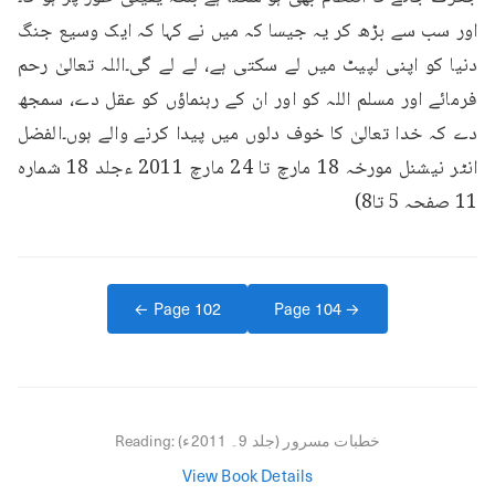
اور سب سے بڑھ کر یہ جیسا کہ میں نے کہا کہ ایک وسیع جنگ 
دنیا کو اپنی لپیٹ میں لے سکتی ہے، لے لے گی۔اللہ تعالیٰ رحم 
فرمائے اور مسلم اللہ کو اور ان کے رہنماؤں کو عقل دے، سمجھ 
دے کہ خدا تعالیٰ کا خوف دلوں میں پیدا کرنے والے ہوں۔الفضل 
انٹر نیشنل مورخہ 18 مارچ تا 24 مارچ 2011 ءجلد 18 شماره 
11 صفحہ 5 تا8)
← Page
102
Page
104
→
خطبات مسرور (جلد 9۔ 2011ء)
Reading:
View Book Details