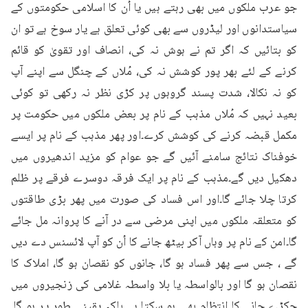
جو عرب ملکوں میں بھی رہتے ہیں یا اُن کا اسلامی حکومتوں کے 
سیاستدانوں اور لیڈروں سے بھی کوئی تعلق ہے یار سوخ ہے تو ان 
کو بتائیں کہ اگر تم نے ہوش نہ کی، انصاف اور تقویٰ کو قائم 
کرنے کے لئے بھر پور کوشش نہ کی، مُلاں کے چنگل سے اپنے آپ 
کو نہ نکالا، شدت پسند گروہوں پر کڑی نظر نہ رکھی تو کوئی 
بعید نہیں کہ مُلاں مذہب کے نام پر بعض ملکوں میں حکومت پر 
مکمل قبضہ کرنے کی کوشش کرے۔اور پھر مذہب کے نام پر ایسے 
خوفناک نتائج سامنے آئیں گے جو عوام کو مزید اندھیروں میں 
دھکیل دیں گے۔مذہب کے نام پر ایک فرقہ دوسرے فرقے پر ظلم 
کرتا چلا جائے گا۔اور اس فساد کی صورت میں پھر بڑی طاقتوں 
کو متعلقہ ملکوں میں اپنی مرضی سے در آنے کا پروانہ مل جائے 
گا۔امن کے نام پر وہاں آکر بیٹھ جانے کا اُن کو آپ لائسنس دے دیں 
گے ، جس سے پھر فساد ہو گا، جانوں کو نقصان ہو گا، املاک کا 
نقصان ہو گا اور بالواسطہ یا بلا واسطہ غلامی کی زنجیروں میں 
جکڑے جانے کا انتظام بھی ہو سکتا ہے بلکہ یقینی طور پر ہو گا۔