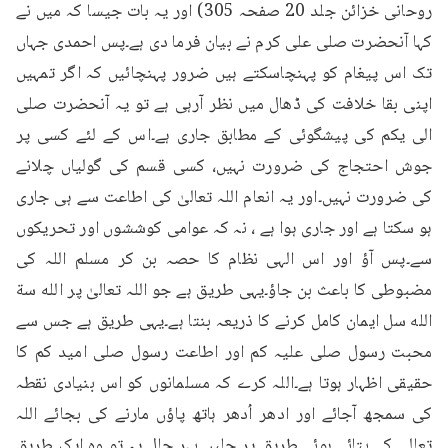
روحانی خزائن جلد 20 صفحہ 305) اور یہ بات جیسا کہ میں نے 
کہا آنحضرت صلی علی کرم نے بیان فرما دی ہے۔پس احمدی جہاں 
تک اس پیغام کو پہنچاسکتے ہیں ضرور پہنچائیں کہ اگر تمہیں 
اپنی بقا خلافت کی ڈھال میں نظر آرہی ہے تو یہ آنحضرت صلی 
الی یکم کی پیشگوئی کے مطابق جاری ہے۔اس کے لئے کسی پر 
جوش احتجاج کی ضرورت نہیں، کسی قسم کی گولیاں چلانے 
کی ضرورت نہیں۔اور یہ انعام اللہ تعالیٰ کی اطاعت سے ہی جاری 
ہو سکتا ہے اور جاری ہوا ہے ، نہ کہ عوامی کوششوں اور تحریکوں 
سے۔پس آؤ اور اس الہی نظام کا حصہ بن کر مسلم اللہ کی 
مضبوطی کا باعث بن جاؤ۔یہی طریق ہے جو اللہ تعالیٰ پر الله سة 
الله سل ایمان کامل کرنے کا ذریعہ بنتا ہے۔یہی طریق ہے جس سے 
محبت رسول صلی علیہ کم اور اطاعت رسول صلی امید کم کا 
حقیقی اظہار ہوتا ہے۔اللہ کرے کہ مسلمانوں کو اس بنیادی نقطہ 
کی سمجھ آجائے اور ادھر اُدھر ہاتھ پاؤں مارنے کی بجائے اللہ 
تعالی کے بتائے ہوئے طریق پر چلیں۔بہر حال یہ تو وہ ایک طریق 