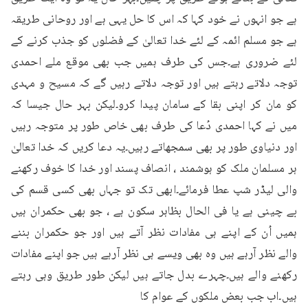
ہے جو انہوں نے خود کہا کہ اس کا حل یہی ہے اور روحانی طریقہ 
ہے جو مسلم ائمہ کے لئے خدا تعالیٰ کے فضلوں کو جذب کرنے کے 
لئے ضروری ہے۔جس کی طرف ہمیں جب بھی موقع ملے احمدی 
توجہ دلاتے رہتے ہیں اور توجہ دلاتے رہیں گے کہ مسیح و مہدی 
کو مان کر اپنی بقا کے سامان پیدا کرو۔لیکن بہر حال جیسا کہ 
میں نے کہا احمدی دُعا کی طرف بھی خاص طور پر متوجہ رہیں 
اور دنیاوی طور پر بھی سمجھاتے رہیں۔یہ دعا کریں کہ خدا تعالیٰ 
ہر مسلمان ملک کو ہوشمند ، انصاف پسند اور خدا کا خوف رکھنے 
والی لیڈر شپ عطا فرمائے۔ابھی تک تو جہاں بھی کسی قسم کی 
بے چینی ہے یا فی الحال بظاہر سکون ہے ، جو بھی حکمران ہیں 
ہمیں اُن کے اپنے ہی مفادات نظر آتے ہیں اور جو حکمران بننے 
والے نظر آرہے ہیں وہ بھی ویسے ہی نظر آرہے ہیں جو اپنے مفادات 
رکھنے والے ہیں۔چہرے بدل جاتے ہیں لیکن طور طریق وہی رہتے 
ہیں۔اب جب بعض ملکوں کے عوام کا