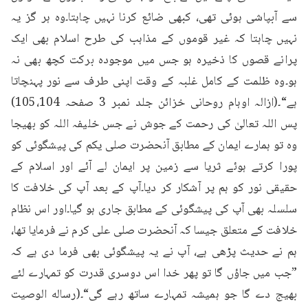
سے آبپاشی ہوئی تھی، کبھی ضائع کرنا نہیں چاہتا۔وہ ہر گز یہ 
نہیں چاہتا کہ غیر قوموں کے مذاہب کی طرح اسلام بھی ایک 
پرانے قصوں کا ذخیرہ ہو جس میں موجودہ برکت کچھ بھی نہ 
ہو۔وہ ظلمت کے کامل غلبہ کے وقت اپنی طرف سے نور پہنچاتا 
ہے“۔(ازالہ اوہام روحانی خزائن جلد نمبر 3 صفحہ 105،104) 
پس اللہ تعالیٰ کی رحمت کے جوش نے جس خلیفہ اللہ کو بھیجا 
وہ تو ہمارے ایمان کے مطابق آنحضرت صلی یکم کی پیشگوئی کو 
پورا کرتے ہوئے ثریا سے زمین پر ایمان لے آئے اور اسلام کے 
حقیقی نور کو ہم پر آشکار کر دیا۔آپ کے بعد آپ کی خلافت کا 
سلسلہ بھی آپ کی پیشگوئی کے مطابق جاری ہو گیا۔اور اس نظام 
خلافت کے متعلق جیسا کہ آنحضرت صلی علی کرم نے فرمایا تھا، 
ہم نے حدیث پڑھی ہے، آپ نے یہ پیشگوئی بھی فرما دی ہے کہ 
”جب میں جاؤں گا تو پھر خدا اس دوسری قدرت کو تمہارے لئے 
بھیج دے گا جو ہمیشہ تمہارے ساتھ رہے گی“۔(رساله الوصیت 