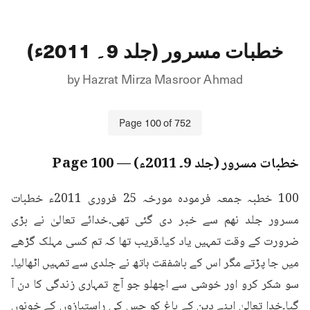
خطبات مسرور (جلد 9۔ 2011ء)
by
Hazrat Mirza Masroor Ahmad
Page
100
of
752
خطبات مسرور (جلد 9۔ 2011ء)
— Page
100
100 خطبہ جمعہ فرمودہ مورخہ 25 فروری 2011ء خطبات 
مسرور جلد نهم سے خبر دی گئی تھی۔خدائے تعالیٰ نے بڑی 
ضرورت کے وقت تمہیں یاد کیا۔قریب تھا کہ تم کسی مہلک گڑھے 
میں جا پڑتے مگر اس کے باشفقت ہاتھ نے جلدی سے تمہیں اٹھالیا۔
سو شکر کرو اور خوشی سے اچھلو جو آج تمہاری زندگی کا دن آ 
گیا۔خدا تعالیٰ اپنے دین کے باغ کو جس کی راستبازوں کے خونوں 