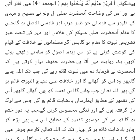
پیشگوئی آخَرِيْنَ مِنْهُم لَمَّا يَلْحَقُوا بِهم ( الجمعة : 4) میں نظر آتی 
ہے اور اس کی وضاحت آنحضرت صلی ال ولم نے مسیح و مہدی 
کے ظہور سے فرمائی جو غیر عرب اور فارسی الاصل ہو گا۔جس 
کا مقام آنحضرت صلی علیکم کی غلامی اور مہر کے تحت غیر 
تشریعی نبوت کا مقام ہو گا۔پس اگر مسلمانوں نے خلافت کے قیام 
کی کوشش کرنی ہے تو اس رہنما اصول کو سامنے رکھتے ہوئے 
کریں۔ایک روایت میں آتا ہے۔حضرت حذیفہ بیان کرتے ہیں کہ 
آنحضرت نے فرمایا: تم میں نبوت قائم رہے گی جب تک اللہ چاہے 
گا۔پھر وہ اس کو اُٹھالے گا اور خلافت علی منہاج النبوت قائم ہو 
گی۔پھر اللہ تعالیٰ جب چاہے گا اس نعمت کو بھی اُٹھالے گا۔پھر اُس 
کی تقدیر کے مطابق ایذارساں بادشاہت قائم ہو گی جس سے لوگ 
دل گرفتہ ہوں گے اور تنگی محسوس کریں گے۔جب یہ دور ختم 
ہو گا تو اس کی دوسری تقدیر کے مطابق اس سے بھی بڑھ کر 
جابر بادشاہت قائم ہو گی۔یہاں تک کہ اللہ تعالیٰ کارحم جوش میں 
آئے گا اور اس ظلم و ستم کے دور کو ختم کر دے گا۔اُس کے بعد 