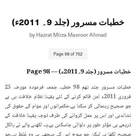
خطبات مسرور (جلد 9۔ 2011ء)
by
Hazrat Mirza Masroor Ahmad
Page
98
of
752
خطبات مسرور (جلد 9۔ 2011ء)
— Page
98
خطبات مسرور جلد نهم 98 خطبہ جمعہ فرمودہ مورخہ 25 
فروری 2011ء امن قائم کرنے کے لئے یقینا نظام خلافت ہی ہے 
جو صحیح رہنمائی کر سکتا ہے۔حکمرانوں اور عوام کے حقوق کی 
نشاندہی اور اس پر عمل کروانے کی طرف توجہ یقینا خلافت کے 
ذریعے ہی مؤثر طور پر دلوائی جاسکتی ہے۔یہ لکھنے والے نے بالکل 
صحیح لکھا ہے لیکن جو سوچ اس کے پیچھے ہے وہ غلط ہے۔جو 