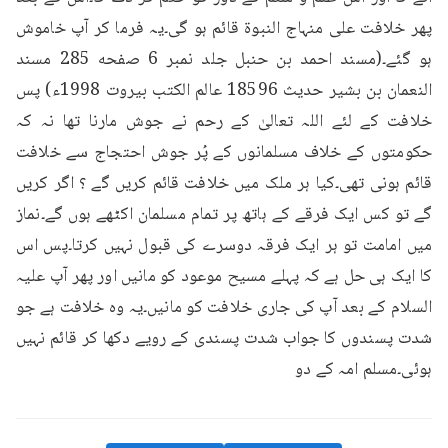
پھر خلافت علی منہاج النبوۃ قائم ہو گی۔یہ فرما کر آپ خاموش 
ہو گئے۔(مسند احمد بن حنبل جلد نمبر 6 صفحه 285 مسند 
النعمان بن بشير حديث 18596 عالم الكتب بيروت 1998ء) پس 
خلافت کے لئے اللہ تعالیٰ کے رحم نے جوش مارنا تھا نہ کہ 
حکومتوں کے خلاف مسلمانوں کے پُر جوش احتجاج سے خلافت 
قائم ہونی تھی۔کیا ہر ملک میں خلافت قائم کریں گے ؟ اگر کریں 
گے تو کس ایک فرقے کے ہاتھ پر تمام مسلمان اکٹھے ہوں گے۔نماز 
میں امامت تو ہر ایک فرقہ دوسرے کی قبول نہیں کرتا۔پس اس 
کا ایک ہی حل ہے کہ پہلے مسیح موعود کو مانیں اور پھر آپ علیہ 
السلام کے بعد آپ کی جاری خلافت کو مانیں۔یہ وہ خلافت ہے جو 
شدت پسندوں کا جواب شدت پسندی کے رویے دکھا کر قائم نہیں 
ہوئی۔مسلم امہ کے دو