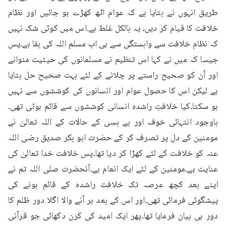
طریق انہوں نے بتایا ہے کہ عوام اٹھ کھڑے ہو جائیں اور نظام 
خلافت کا قیام کر دیں، یہ بالکل غلط ہے۔اس میں کوئی شک نہیں 
کہ نظام خلافت سے وابستگی سے ہی اب مسلم اللہ کی بقا ہے۔پس 
جیسا کہ میں نے کہا اس تنظیم نے مسلمانوں کی حیثیت منوانے 
اور اُن کو صحیح راستے پر چلانے کے لئے بہت صحیح حل بتایا 
ہے لیکن اس کا حصول عوام اور انسانوں کی کوششوں سے نہیں 
ہو سکتا۔کیا خلافتِ راشدہ انسانی کوششوں سے قائم ہوئی تھی۔
باوجود انتہائی خوف اور بے بسی کے حالات کے اللہ تعالیٰ نے 
مومنین کے دل پر تصرف کر کے حضرت ابو بکر صدیق رضی اللہ 
عنہ کو خلافت کے لئے کھڑا کر دیا تھا۔پس خلافت خدا تعالیٰ کی 
عنایت ہے۔مومنین کے لئے ایک انعام ہے۔آنحضرت صلی اللہ تم نے 
اپنے بعد کچھ عرصہ تک خلافت راشدہ کے قائم ہونے کی 
پیشگوئی فرمائی تھی۔اور اس کے بعد ہر آنے والا اگلا دور ظلم کا 
دور ہی بیان فرمایا تھا۔پھر ایک امید کی کرن دکھائی جو قرآنی 