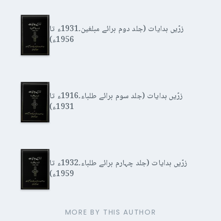
زرّیں ہدایات (جلد دوم برائے مبلغین۔1931ء تا
1956ء)
زرّیں ہدایات (جلد سوم برائے طلباء۔1916ء تا
1931ء)
زرّیں ہدایات (جلد چہارم برائے طلباء۔1932ء تا
1959ء)
MORE BY THIS AUTHOR