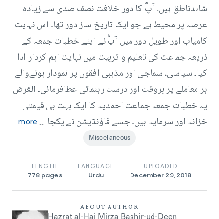
شاہدناطق ہیں۔ آپؓ کا دور خلافت نصف صدی سے زیادہ
عرصہ پر محیط ہے جو ایک تاریخ ساز دور تھا۔ اس نہایت
کامیاب اور طویل دور میں آپؓ نے اپنے خطبات جمعہ کے
ذریعہ جماعت کی تعلیم و تربیت میں نہایت اہم کردار ادا
کیا۔ سیاسی، سماجی اور مذہبی افقوں پر نمودار ہونےوالے
ہر معاملے پر بروقت اور درست رہنمائی عطافرمائی۔ الغرض
یہ خطبات جمعہ جماعت احمدیہ کا ایک بہت ہی قیمتی
خزانہ اور سرمایہ ہیں۔ جسے فاؤنڈیشن نے یکجا ...
more
Miscellaneous
LENGTH
LANGUAGE
UPLOADED
778
pages
Urdu
December 29, 2018
ABOUT AUTHOR
Hazrat al-Haj Mirza Bashir-ud-Deen