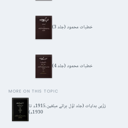
خطبات محمود (جلد 3)
خطبات محمود (جلد 4)
MORE ON THIS TOPIC
زرّیں ہدایات (جلد اوّل برائے مبلغین۔1915ء تا
1930ء)