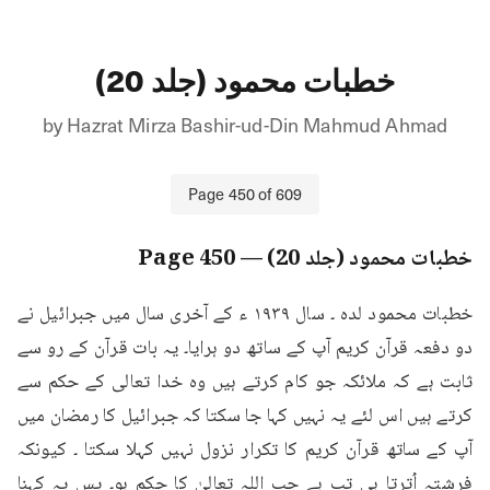
خطبات محمود (جلد 20)
by
Hazrat Mirza Bashir-ud-Din Mahmud Ahmad
Page
450
of
609
خطبات محمود (جلد 20)
— Page
450
خطبات محمود لده ۔ سال ۱۹۳۹ ء کے آخری سال میں جبرائیل نے 
دو دفعہ قرآن کریم آپ کے ساتھ دو ہرایا۔ یہ بات قرآن کے رو سے 
ثابت ہے کہ ملائکہ جو کام کرتے ہیں وہ خدا تعالی کے حکم سے 
کرتے ہیں اس لئے یہ نہیں کہا جا سکتا کہ جبرائیل کا رمضان میں 
آپ کے ساتھ قرآن کریم کا تکرار نزول نہیں کہلا سکتا ۔ کیونکہ 
فرشتہ اُترتا ہی تب ہے جب اللہ تعالیٰ کا حکم ہو۔ پس یہ کہنا 