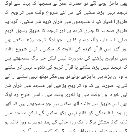
بھی داخل ہونے لگے تو حضرت عمرؓ نے سمجھا کہ بہت سے لوگ 
تہجد نہیں پڑھ سکیں گے اس لئے شروع وقت میں تراویح کا 
طریق اختیار کیا تا مسجدوں میں قرآن کریم سُن سکیں ۔ گویا یہ 
طریق صحابہ کا جاری کردہ ہے اور تہجد کا طریق رسول کریم 
صلی اللہ علیہ وآلہ وسلم کا ہے ۔ جو لوگ تہجد پڑھ سکتے ہوں 
اور گھر میں قرآن کریم کی تلاوت کر سکیں ، انہیں شروع وقت 
میں تراویح پڑھنے کی ضرورت نہیں لیکن جو لوگ سمجھتے ہیں 
کہ تہجد نہیں پڑھ سکتے یا قرآن کریم کی تلاوت نہیں کر سکتے 
یا وہ ان پڑھ ہیں یا پڑھے ہوئے تو ہیں مگر دیکھ نہیں سکتے ان کے 
لئے یہ صورت ہے کہ وہ تراویح پڑھیں اور مسجد میں قرآن سُن 
لیں خواہ اول وقت میں یا آخری وقت میں ۔ اسی طرح وہ لوگ 
بھی اس طریق سے فائدہ اُٹھا سکتے ہیں جو سمجھتے ہیں کہ گھر 
پر وہ با قاعدگی کو قائم نہیں رکھ سکیں گے لیکن مسجد میں 
ناغہ کرنا مشکل ہوگا ۔ ایک روز جانے کے بعد دوسرے روز ناغہ ہو 
گا تو دوست احباب دریافت کریں گے کہ کیوں نہیں آئے؟