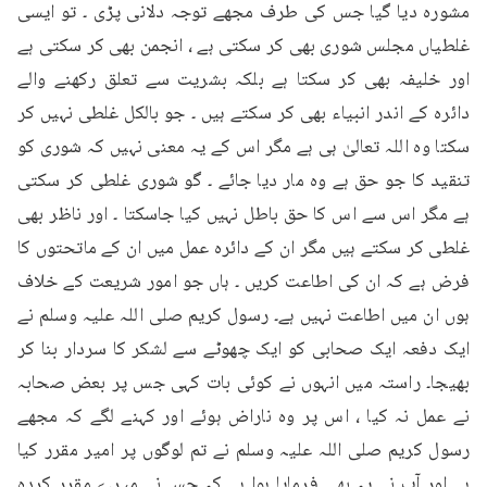
مشورہ دیا گیا جس کی طرف مجھے توجہ دلانی پڑی ۔ تو ایسی 
غلطیاں مجلس شوری بھی کر سکتی ہے ، انجمن بھی کر سکتی ہے 
اور خلیفہ بھی کر سکتا ہے بلکہ بشریت سے تعلق رکھنے والے 
دائرہ کے اندر انبیاء بھی کر سکتے ہیں ۔ جو بالکل غلطی نہیں کر 
سکتا وہ اللہ تعالیٰ ہی ہے مگر اس کے یہ معنی نہیں کہ شوری کو 
تنقید کا جو حق ہے وہ مار دیا جائے ۔ گو شوری غلطی کر سکتی 
ہے مگر اس سے اس کا حق باطل نہیں کیا جاسکتا ۔ اور ناظر بھی 
غلطی کر سکتے ہیں مگر ان کے دائرہ عمل میں ان کے ماتحتوں کا 
فرض ہے کہ ان کی اطاعت کریں ۔ ہاں جو امور شریعت کے خلاف 
ہوں ان میں اطاعت نہیں ہے۔ رسول کریم صلی اللہ علیہ وسلم نے 
ایک دفعہ ایک صحابی کو ایک چھوٹے سے لشکر کا سردار بنا کر 
بھیجا۔ راستہ میں انہوں نے کوئی بات کہی جس پر بعض صحابہ 
نے عمل نہ کیا ، اس پر وہ ناراض ہوئے اور کہنے لگے کہ مجھے 
رسول کریم صلی اللہ علیہ وسلم نے تم لوگوں پر امیر مقرر کیا 
ہے اور آپ نے یہ بھی فرمایا ہوا ہے کہ جس نے میرے مقرر کردہ 