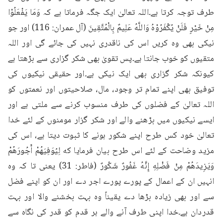
طرف توجہ کرتا ہے۔اللہ تعالیٰ ایک جگہ فرماتا ہے کہ وَمَا يَفْعَلُوْا 
مِنْ خَيْرٍ فَلَنْ يُكْفَرُوْهُ وَاللَّهُ عَلِيمٌ بِالْمُتَّقِينَ (آل عمران: 116) اور جو 
نیکی بھی وہ کریں اس کی ناقدری نہیں کی جائے گی اور اللہ 
متقیوں کو خوب جانتا ہے۔پس تقویٰ بھی شکر گزاری سے بڑھتا ہے 
کیونکہ شکر گزاری بھی ایک نیکی ہے۔اور حقیقی نیکیوں کی 
توفیق بھی اپنے تمام تر وجود، مال، صلاحیتوں اور نعمتوں کو 
اللہ تعالیٰ کے فضلوں کی طرف منسوب کرنے سے ملتی ہے اور 
ایسے نیکیوں میں بڑھنے والے اور شکر گزار مومنوں کے لئے خدا 
تعالیٰ خود کس طرح اپنے شکور ہونے کا ثبوت دیتا ہے، اس کی 
مزید وضاحت کے لئے اس طرح بیان فرمایا که لِيُوَفِيَهُمْ أَجُورَهُمْ 
وَيَزِيدَهُمْ مِنْ فَضْلِهِ إِنَّهُ غَفُورٌ شَكُورٌ (فاطر: 31) یعنی تا کہ وہ 
انہیں ان کے اعمال کے پورے پورے اجر دے اور ان کو اپنے فضل 
سے اور بھی زیادہ بڑھا دے یقیناً وہ بہت بخشنے والا اور بہت 
قدردان ہے۔خدا اپنی طرف آنے والے ہر قدم کو قدر کی نگاہ سے 