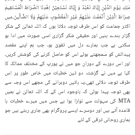
مَلِكِ يَوْمِ الدِّيْنِ إِيَّاكَ نَعْبُدُ وَ إِيَّاكَ نَسْتَعِيْنُ اِهْدِنَا الصِّرَاطَ الْمُسْتَقِيمَ 
صِرَاطَ الَّذِيْنَ أَنْعَمْتَ عَلَيْهِمْ غَيْرِ الْمَغْضُوبِ عَلَيْهِمْ وَلَا الضَّالِّينَ۔میں 
اکثر جماعت کو اس طرف توجہ دلاتا ہوں کہ اللہ تعالیٰ کے شکر 
گزار بندے بنیں اور حقیقی شکر گزاری اسی صورت میں ادا ہو 
سکتی ہے جب ہمارے دل میں تقویٰ ہو، جب ہم اپنے مقصد 
پیدائش کو سمجھتے ہوئے اس کو حاصل کرنے کی کوشش کریں۔
اور اس دورے کے دوران جو میں نے یورپ کے مختلف ممالک کا 
کیا ہے میں نے گزشتہ دو تین خطبات میں خاص طور پر اس 
طرف توجہ دلائی تھی۔یہ باتیں دوہرانے کی مجھے اس وجہ سے 
بھی توجہ پیدا ہوئی کہ باوجود اس کے کہ اللہ تعالیٰ نے ہمیں 
MTA کی سہولت سے نوازا ہوا ہے جس میں میرے خطبات با 
قاعدہ آتے ہیں اور دوسرے ایسے پروگرام بھی جاری رہتے ہیں جو 
ہماری روحانی ترقی کے لئے