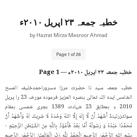
خطبہ جمعہ ۲۳ اپریل ۲۰۱۰ء
by
Hazrat Mirza Masroor Ahmad
Page
1
of
26
خطبہ جمعہ ۲۳ اپریل ۲۰۱۰ء
— Page
1
خطبہ جمعہ سید نا حضرت مرزا مسروراحمدخلیفہ المسح 
الخامس ایدہ اللہ تعالیٰ بنصرہ العزیز فرمودہ مورخہ 23 را پریل 
2010 ء بمطابق 23 شہادت 1389 ہجری شمسی بمقام 
سوئٹزرلینڈ أَشْهَدُ أَنْ لَّا إِلَهَ إِلَّا اللهُ وَحْدَهُ لَا شَرِيكَ لَهُ وَأَشْهَدُ أَنَّ 
مُحَمَّدًا عَبْدُهُ وَ رَسُولُهُ أَمَّا بَعْدُ فَأَعُوْذُ بِاللَّهِ مِنَ الشَّيْطَنِ الرَّحِيْمِ - 
بِسْمِ اللهِ الرَّحْمَنِ الرَّحِيمِ الْحَمْدُ لِلَّهِ رَبِّ الْعَالَمِيْنَ الرَّحْمَنِ الرَّحِيمِ 