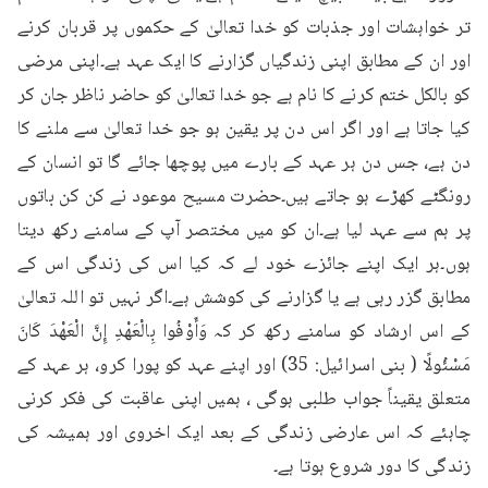
تر خواہشات اور جذبات کو خدا تعالیٰ کے حکموں پر قربان کرنے 
اور ان کے مطابق اپنی زندگیاں گزارنے کا ایک عہد ہے۔اپنی مرضی 
کو بالکل ختم کرنے کا نام ہے جو خدا تعالیٰ کو حاضر ناظر جان کر 
کیا جاتا ہے اور اگر اس دن پر یقین ہو جو خدا تعالیٰ سے ملنے کا 
دن ہے، جس دن ہر عہد کے بارے میں پوچھا جائے گا تو انسان کے 
رونگٹے کھڑے ہو جاتے ہیں۔حضرت مسیح موعود نے کن کن باتوں 
پر ہم سے عہد لیا ہے۔ان کو میں مختصر آپ کے سامنے رکھ دیتا 
ہوں۔ہر ایک اپنے جائزے خود لے کہ کیا اس کی زندگی اس کے 
مطابق گزر رہی ہے یا گزارنے کی کوشش ہے۔اگر نہیں تو اللہ تعالیٰ 
کے اس ارشاد کو سامنے رکھ کر کہ وَأَوْفُوا بِالْعَهْدِ إِنَّ الْعَهْدَ كَانَ 
مَسْئُولًا ( بنی اسرائیل: 35) اور اپنے عہد کو پورا کرو، ہر عہد کے 
متعلق یقیناً جواب طلبی ہوگی ، ہمیں اپنی عاقبت کی فکر کرنی 
چاہئے کہ اس عارضی زندگی کے بعد ایک اخروی اور ہمیشہ کی 
زندگی کا دور شروع ہوتا ہے۔